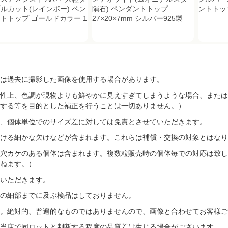
ルカット(レインボー) ペン
隕石) ペンダントトップ
ントトップ
トトップ ゴールドカラー 1
27×20×7mm シルバー925製
は過去に撮影した画像を使用する場合があります。
性上、色調が現物よりも鮮やかに見えすぎてしまうような場合、または
する等を目的とした補正を行うことは一切ありません。）
、個体単位でのサイズ差に対しては免責とさせていただきます。
ける細かな欠けなどが含まれます。これらは補償・交換の対象とはなり
穴カケのある個体は含まれます。複数粒販売時の個体毎での対応は致し
ねます。）
いただきます。
の細部までに及ぶ検品はしておりません。
す。絶対的、普遍的なものではありませんので、画像と合わせてお客様ご
当店で同ロットと判断する程度の品質差は生じる場合がございます。