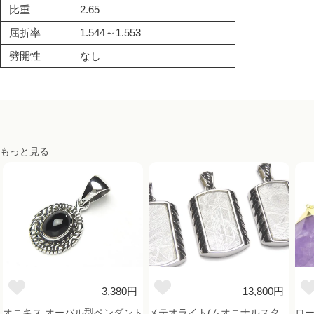
比重
2.65
屈折率
1.544～1.553
劈開性
なし
もっと見る
3,380円
13,800円
オニキス オーバル型ペンダント
メテオライト(ムオニナルスタ
ロー