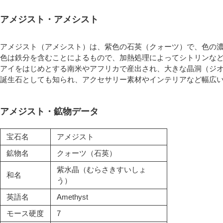
アメジスト・アメシスト
アメジスト（アメシスト）は、紫色の石英（クォーツ）で、色の
色は鉄分を含むことによるもので、加熱処理によってシトリンな
アイをはじめとする南米やアフリカで産出され、大きな晶洞（ジオ
誕生石としても知られ、アクセサリー素材やインテリアなど幅広
アメジスト・鉱物データ
宝石名
アメジスト
鉱物名
クォーツ（石英）
紫水晶（むらさきすいしょ
和名
う）
英語名
Amethyst
モース硬度
7