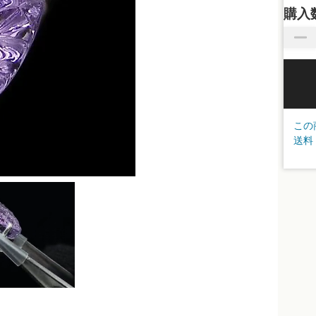
購入
この
送料