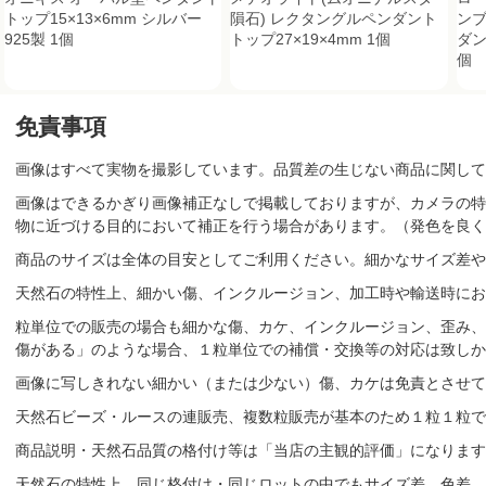
トップ15×13×6mm シルバー
隕石) レクタングルペンダント
ンブ
925製 1個
トップ27×19×4mm 1個
ダン
個
免責事項
画像はすべて実物を撮影しています。品質差の生じない商品に関して
画像はできるかぎり画像補正なしで掲載しておりますが、カメラの特
物に近づける目的において補正を行う場合があります。（発色を良く
商品のサイズは全体の目安としてご利用ください。細かなサイズ差や
天然石の特性上、細かい傷、インクルージョン、加工時や輸送時にお
粒単位での販売の場合も細かな傷、カケ、インクルージョン、歪み、
傷がある」のような場合、１粒単位での補償・交換等の対応は致しか
画像に写しきれない細かい（または少ない）傷、カケは免責とさせて
天然石ビーズ・ルースの連販売、複数粒販売が基本のため１粒１粒で
商品説明・天然石品質の格付け等は「当店の主観的評価」になりま
天然石の特性上、同じ格付け・同じロットの中でもサイズ差、色差、