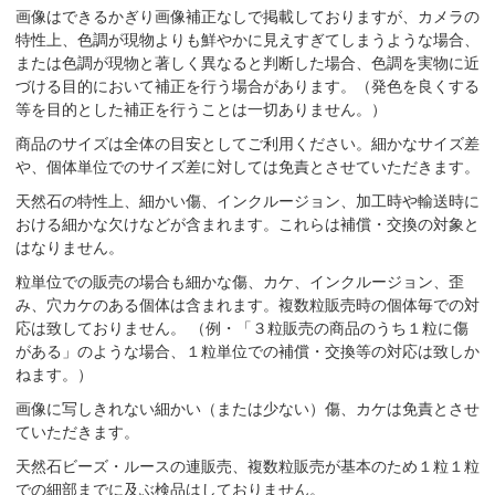
画像はできるかぎり画像補正なしで掲載しておりますが、カメラの
特性上、色調が現物よりも鮮やかに見えすぎてしまうような場合、
または色調が現物と著しく異なると判断した場合、色調を実物に近
づける目的において補正を行う場合があります。（発色を良くする
等を目的とした補正を行うことは一切ありません。）
商品のサイズは全体の目安としてご利用ください。細かなサイズ差
や、個体単位でのサイズ差に対しては免責とさせていただきます。
天然石の特性上、細かい傷、インクルージョン、加工時や輸送時に
おける細かな欠けなどが含まれます。これらは補償・交換の対象と
はなりません。
粒単位での販売の場合も細かな傷、カケ、インクルージョン、歪
み、穴カケのある個体は含まれます。複数粒販売時の個体毎での対
応は致しておりません。 （例・「３粒販売の商品のうち１粒に傷
がある」のような場合、１粒単位での補償・交換等の対応は致しか
ねます。）
画像に写しきれない細かい（または少ない）傷、カケは免責とさせ
ていただきます。
天然石ビーズ・ルースの連販売、複数粒販売が基本のため１粒１粒
での細部までに及ぶ検品はしておりません。