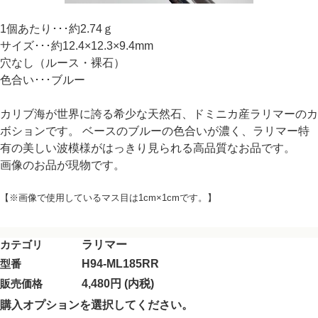
1個あたり･･･約2.74ｇ
サイズ･･･約12.4×12.3×9.4mm
穴なし（ルース・裸石）
色合い･･･ブルー
カリブ海が世界に誇る希少な天然石、ドミニカ産ラリマーのカ
ボションです。 ベースのブルーの色合いが濃く、ラリマー特
有の美しい波模様がはっきり見られる高品質なお品です。
画像のお品が現物です。
【※画像で使用しているマス目は1cm×1cmです。】
カテゴリ
ラリマー
型番
H94-ML185RR
販売価格
4,480円 (内税)
購入オプションを選択してください。