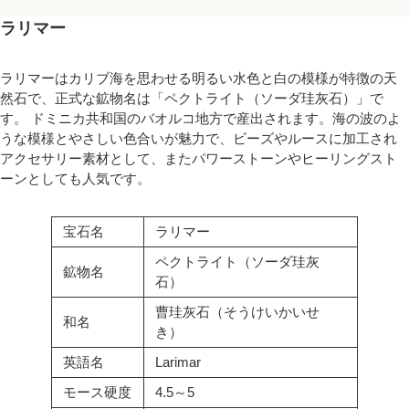
ラリマー
ラリマーはカリブ海を思わせる明るい水色と白の模様が特徴の天
然石で、正式な鉱物名は「ペクトライト（ソーダ珪灰石）」で
す。 ドミニカ共和国のバオルコ地方で産出されます。海の波のよ
うな模様とやさしい色合いが魅力で、ビーズやルースに加工され
アクセサリー素材として、またパワーストーンやヒーリングスト
ーンとしても人気です。
宝石名
ラリマー
ペクトライト（ソーダ珪灰
鉱物名
石）
曹珪灰石（そうけいかいせ
和名
き）
英語名
Larimar
モース硬度
4.5～5