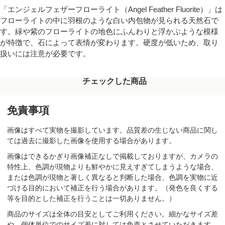
「エンジェルフェザーフローライト（Angel Feather Fluorite）」は
フローライトの中に羽根のような白い内包物が見られる天然石で
す。緑や紫のフローライトの地色にふんわりと浮かぶような模様
が特徴で、石によって表情が変わります。硬度が低いため、取り
扱いには注意が必要です。
チェックした商品
免責事項
画像はすべて実物を撮影しています。品質差の生じない商品に関し
ては過去に撮影した画像を使用する場合があります。
画像はできるかぎり画像補正なしで掲載しておりますが、カメラの
特性上、色調が現物よりも鮮やかに見えすぎてしまうような場合、
または色調が現物と著しく異なると判断した場合、色調を実物に近
づける目的において補正を行う場合があります。（発色を良くする
等を目的とした補正を行うことは一切ありません。）
商品のサイズは全体の目安としてご利用ください。細かなサイズ差
や、個体単位でのサイズ差に対しては免責とさせていただきます。