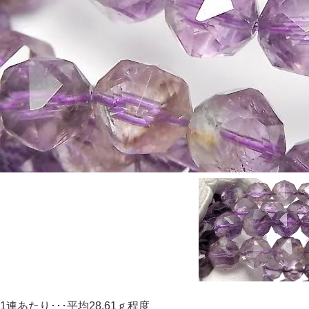
1連あたり･･･平均28.61ｇ程度