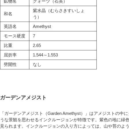
鉱物名
クォーツ（石英）
紫水晶（むらさきすいしょ
和名
う）
英語名
Amethyst
モース硬度
7
比重
2.65
屈折率
1.544～1.553
劈開性
なし
ガーデンアメジスト
「ガーデンアメジスト（Garden Amethyst）」はアメジス
うな景観を思わせるインクルージョンが特徴です。紫色の地に緑
見られます。インクルージョンの入り方によっては、山や苔のよ