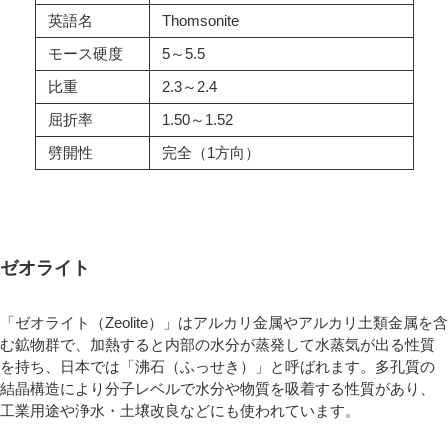
英語名
Thomsonite
モース硬度
5～5.5
比重
2.3～2.4
屈折率
1.50～1.52
劈開性
完全（1方向）
ゼオライト
「ゼオライト（Zeolite）」はアルカリ金属やアルカリ土類金属を含
む鉱物群で、加熱すると内部の水分が蒸発して水蒸気が出る性質
を持ち、日本では「沸石（ふっせき）」と呼ばれます。多孔質の
結晶構造により分子レベルで水分や物質を吸着する性質があり、
工業用途や浄水・土壌改良などにも使われています。