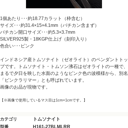
1個あたり･･･約18.77カラット（枠含む）
サイズ･･･約31.4×15×4.1mm（バチカン含まず）
バチカン開口サイズ･･･約5.3×3.7mm
SILVER925製・18KGP仕上げ（刻印入り）
色合い･･･ピンク
インドネシア産トムソナイト（ゼオライト）のペンダントトッ
プです。トムソナイト・トムソン沸石はゼオライトの一種で、
まるで夕日を映した水面のようなピンク色の波模様から、別名
「ピンクラリマー」とも呼ばれています。
画像のお品が現物です。
【※画像で使用しているマス目は1cm×1cmです。】
カテゴリ
トムソナイト
型番
H161-27BLMLRR