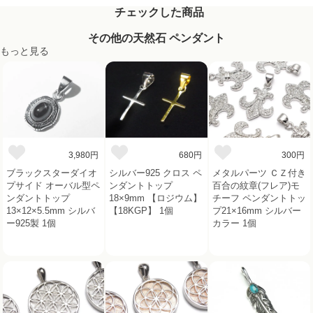
チェックした商品
その他の天然石 ペンダント
もっと見る
3,980円
680円
300円
ブラックスターダイオ
シルバー925 クロス ペ
メタルパーツ ＣＺ付き
プサイド オーバル型ペ
ンダントトップ
百合の紋章(フレア)モ
ンダントトップ
18×9mm 【ロジウム】
チーフ ペンダントトッ
13×12×5.5mm シルバ
【18KGP】 1個
プ21×16mm シルバー
ー925製 1個
カラー 1個