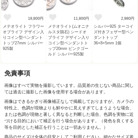
18,800円
11,800円
2,980円
メテオライト フラワー
メテオライト(ムオニナ
シルバー925 ターコイ
オブライフ デザイン入
ルスタ隕石) シードオ
ズ付きフェザー型ペン
りコイン型ペンダント
ブライフ デザイン入り
ダントトップ
トップ27mm シルバー
コイン型ペンダントト
36×8×5mm 1個
925製
ップ20mm ピンクゴー
ルド シルバー925製
免責事項
画像はすべて実物を撮影しています。品質差の生じない商品に関し
ては過去に撮影した画像を使用する場合があります。
画像はできるかぎり画像補正なしで掲載しておりますが、カメラの
特性上、色調が現物よりも鮮やかに見えすぎてしまうような場合、
または色調が現物と著しく異なると判断した場合、色調を実物に近
づける目的において補正を行う場合があります。（発色を良くする
等を目的とした補正を行うことは一切ありません。）
商品のサイズは全体の目安としてご利用ください。細かなサイズ差