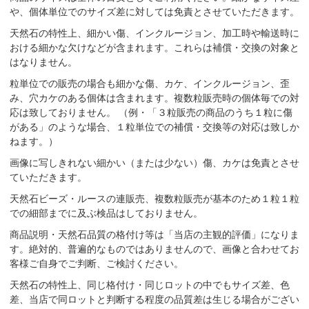
や、個体単位でのサイズ差に対しては免責とさせていただきます。
天然石の特性上、細かい傷、インクルージョン、加工時や輸送時に
おける細かな欠けなどが含まれます。これらは補償・交換の対象と
はなりません。
粒単位での販売の場合も細かな傷、カケ、インクルージョン、歪
み、穴カケのある個体は含まれます。複数粒販売時の個体毎での対
応は致しておりません。 （例・「３粒販売の商品のうち１粒に傷
がある」のような場合、１粒単位での補償・交換等の対応は致しか
ねます。）
画像に写しきれない細かい（または少ない）傷、カケは免責とさせ
ていただきます。
天然石ビーズ・ルースの連販売、複数粒販売が基本のため１粒１粒
での細部までに及ぶ検品はしておりません。
商品説明・天然石品質の格付け等は「当店の主観的評価」になりま
す。絶対的、普遍的なものではありませんので、画像と合わせてお
客様ご自身でご判断、ご検討ください。
天然石の特性上、同じ格付け・同じロットの中でもサイズ差、色
差、当店で同ロットと判断する程度の品質差は生じる場合がござい