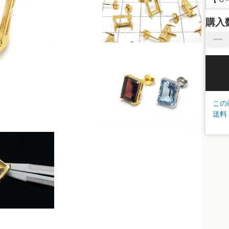
購入
この
送料