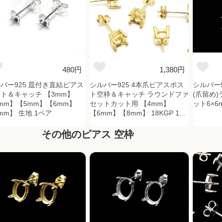
480円
1,380円
バー925 皿付き直結ピアス
シルバー925 4本爪ピアスポス
シルバー
ト＆キャッチ 【3mm】
ト空枠＆キャッチ ラウンドファ
(爪留め
mm】【5mm】【6mm】
セットカット用 【4mm】
ット6×6m
mm】 生地 1ペア
【6mm】【8mm】 18KGP 1ペ
ア(2ピース)
その他のピアス 空枠