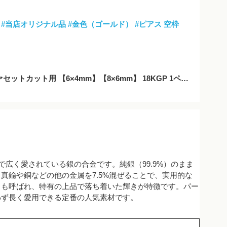
#当店オリジナル品
#金色（ゴールド）
#ピアス 空枠
ト用 【6×4mm】【8×6mm】 18KGP 1ペア(2ピース)
で広く愛されている銀の合金です。純銀（99.9%）のまま
真鍮や銅などの他の金属を7.5%混ぜることで、実用的な
とも呼ばれ、特有の上品で落ち着いた輝きが特徴です。パー
わず長く愛用できる定番の人気素材です。