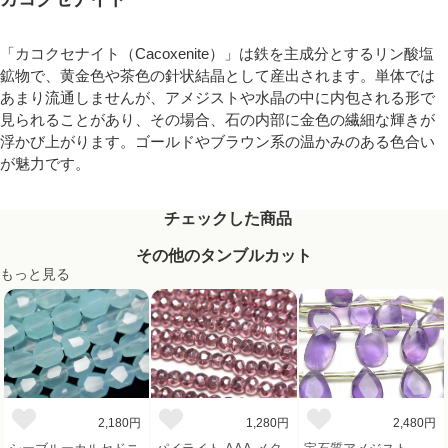
「カコクセナイト（Cacoxenite）」は鉄を主成分とするリン酸塩
鉱物で、黄金色や茶色の針状結晶として産出されます。単体では
あまり流通しませんが、アメジストや水晶の中に内包される形で
見られることがあり、その場合、石の内部に金色の繊細な輝きが
浮かび上がります。ゴールドやブラウン系の温かみのある色合い
が魅力です。
チェックした商品
その他のタンブルカット
もっと見る
2,180円
1,280円
2,480円