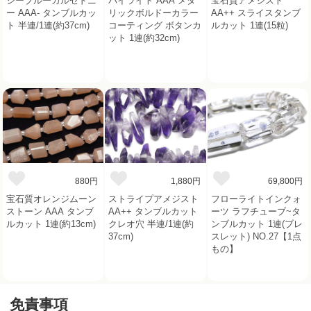
シーブルーカルセドニ
パイライト AAA メタ
宝石質アメジスト
ー AAA- タンブルカッ
リックボルドーカラー
AA++ スライスタンブ
ト 半連/1連(約37cm)
コーティング ボタンカ
ルカット 1連(15粒)
ット 1連(約32cm)
880円
1,880円
69,800円
宝石質オレンジムーン
ストライプアメジスト
フローライトインクォ
ストーン AAA タンブ
AA++ タンブルカット
ーツ ラフチューブ~タ
ルカット 1連(約13cm)
クレオ穴 半連/1連(約
ンブルカット 1連(ブレ
37cm)
スレット) NO.27【1点
もの】
免責事項