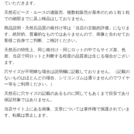
ていただきます。
天然石ビーズ・ルースの連販売、複数粒販売が基本のため１粒１粒
での細部までに及ぶ検品はしておりません。
商品説明・天然石品質の格付け等は「当店の主観的評価」になりま
す。絶対的、普遍的なものではありませんので、画像と合わせてお
客様ご自身でご判断、ご検討ください。
天然石の特性上、同じ格付け・同じロットの中でもサイズ差、色
差、当店で同ロットと判断する程度の品質差は生じる場合がござい
ます。
穴サイズが不明瞭な場合は説明欄に記載しておりません。（記載の
ないものはほとんどの場合、シリコンゴムは通りませんのでワイヤ
ー等をご利用ください。）
天然石に穴サイズの記載のあるものに関してもあくまで目安であり
保証対象ではありません。
当店サイト上にある画像、文章については著作権で保護されていま
す。転載は禁止します。