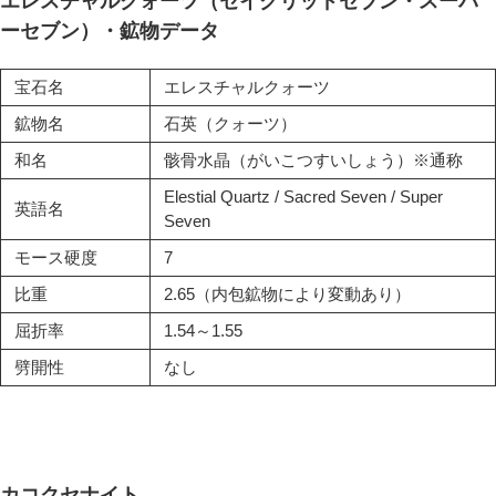
エレスチャルクォーツ（セイクリッドセブン・スーパ
ーセブン）・鉱物データ
宝石名
エレスチャルクォーツ
鉱物名
石英（クォーツ）
和名
骸骨水晶（がいこつすいしょう）※通称
Elestial Quartz / Sacred Seven / Super
英語名
Seven
モース硬度
7
比重
2.65（内包鉱物により変動あり）
屈折率
1.54～1.55
劈開性
なし
カコクセナイト