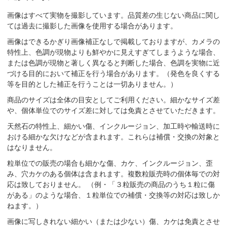
画像はすべて実物を撮影しています。品質差の生じない商品に関し
ては過去に撮影した画像を使用する場合があります。
画像はできるかぎり画像補正なしで掲載しておりますが、カメラの
特性上、色調が現物よりも鮮やかに見えすぎてしまうような場合、
または色調が現物と著しく異なると判断した場合、色調を実物に近
づける目的において補正を行う場合があります。（発色を良くする
等を目的とした補正を行うことは一切ありません。）
商品のサイズは全体の目安としてご利用ください。細かなサイズ差
や、個体単位でのサイズ差に対しては免責とさせていただきます。
天然石の特性上、細かい傷、インクルージョン、加工時や輸送時に
おける細かな欠けなどが含まれます。これらは補償・交換の対象と
はなりません。
粒単位での販売の場合も細かな傷、カケ、インクルージョン、歪
み、穴カケのある個体は含まれます。複数粒販売時の個体毎での対
応は致しておりません。 （例・「３粒販売の商品のうち１粒に傷
がある」のような場合、１粒単位での補償・交換等の対応は致しか
ねます。）
画像に写しきれない細かい（または少ない）傷、カケは免責とさせ