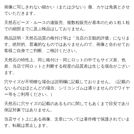
画像に写しきれない細かい（または少ない）傷、カケは免責とさせ
ていただきます。
天然石ビーズ・ルースの連販売、複数粒販売が基本のため１粒１粒
での細部までに及ぶ検品はしておりません。
商品説明・天然石品質の格付け等は「当店の主観的評価」になりま
す。絶対的、普遍的なものではありませんので、画像と合わせてお
客様ご自身でご判断、ご検討ください。
天然石の特性上、同じ格付け・同じロットの中でもサイズ差、色
差、当店で同ロットと判断する程度の品質差は生じる場合がござい
ます。
穴サイズが不明瞭な場合は説明欄に記載しておりません。（記載の
ないものはほとんどの場合、シリコンゴムは通りませんのでワイヤ
ー等をご利用ください。）
天然石に穴サイズの記載のあるものに関してもあくまで目安であり
保証対象ではありません。
当店サイト上にある画像、文章については著作権で保護されていま
す。転載は禁止します。