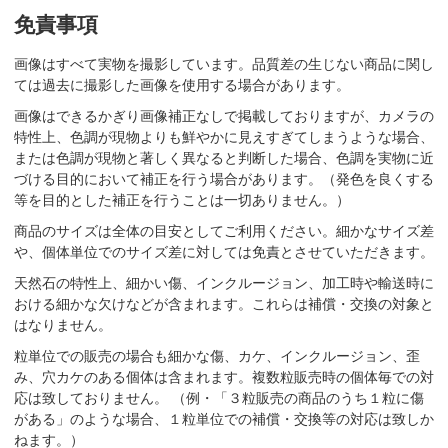
免責事項
画像はすべて実物を撮影しています。品質差の生じない商品に関し
ては過去に撮影した画像を使用する場合があります。
画像はできるかぎり画像補正なしで掲載しておりますが、カメラの
特性上、色調が現物よりも鮮やかに見えすぎてしまうような場合、
または色調が現物と著しく異なると判断した場合、色調を実物に近
づける目的において補正を行う場合があります。（発色を良くする
等を目的とした補正を行うことは一切ありません。）
商品のサイズは全体の目安としてご利用ください。細かなサイズ差
や、個体単位でのサイズ差に対しては免責とさせていただきます。
天然石の特性上、細かい傷、インクルージョン、加工時や輸送時に
おける細かな欠けなどが含まれます。これらは補償・交換の対象と
はなりません。
粒単位での販売の場合も細かな傷、カケ、インクルージョン、歪
み、穴カケのある個体は含まれます。複数粒販売時の個体毎での対
応は致しておりません。 （例・「３粒販売の商品のうち１粒に傷
がある」のような場合、１粒単位での補償・交換等の対応は致しか
ねます。）