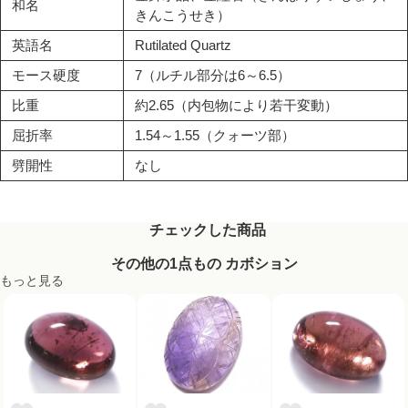
和名
きんこうせき）
英語名
Rutilated Quartz
モース硬度
7（ルチル部分は6～6.5）
比重
約2.65（内包物により若干変動）
屈折率
1.54～1.55（クォーツ部）
劈開性
なし
チェックした商品
その他の1点もの カボション
もっと見る