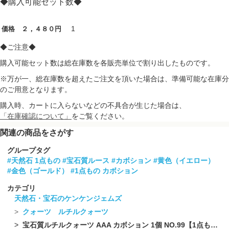
◆購入可能セット数◆
1
価格 ２，４８０円
◆ご注意◆
購入可能セット数は総在庫数を各販売単位で割り出したものです。
※万が一、総在庫数を超えたご注文を頂いた場合は、準備可能な在庫分
のご用意となります。
購入時、カートに入らないなどの不具合が生じた場合は、
「在庫確認について」
をご覧ください。
関連の商品をさがす
グループタグ
#天然石 1点もの
#宝石質ルース
#カボション
#黄色（イエロー）
#金色（ゴールド）
#1点もの カボション
カテゴリ
天然石・宝石のケンケンジェムズ
クォーツ ルチルクォーツ
宝石質ルチルクォーツ AAA カボション 1個 NO.99【1点もの】