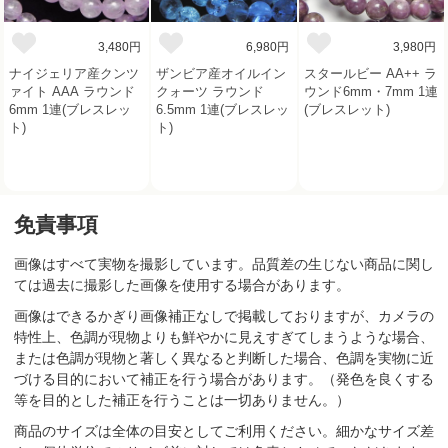
3,480円
6,980円
3,980円
ナイジェリア産クンツ
ザンビア産オイルイン
スタールビー AA++ ラ
ァイト AAA ラウンド
クォーツ ラウンド
ウンド6mm・7mm 1連
6mm 1連(ブレスレッ
6.5mm 1連(ブレスレッ
(ブレスレット)
ト)
ト)
免責事項
画像はすべて実物を撮影しています。品質差の生じない商品に関し
ては過去に撮影した画像を使用する場合があります。
画像はできるかぎり画像補正なしで掲載しておりますが、カメラの
特性上、色調が現物よりも鮮やかに見えすぎてしまうような場合、
または色調が現物と著しく異なると判断した場合、色調を実物に近
づける目的において補正を行う場合があります。（発色を良くする
等を目的とした補正を行うことは一切ありません。）
商品のサイズは全体の目安としてご利用ください。細かなサイズ差