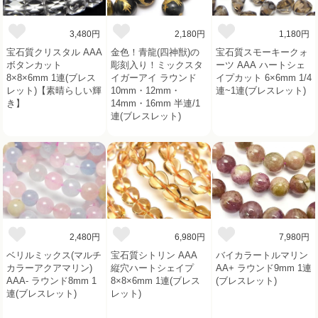
3,480円
2,180円
1,180円
宝石質クリスタル AAA
金色！青龍(四神獣)の
宝石質スモーキークォ
ボタンカット
彫刻入り！ミックスタ
ーツ AAA ハートシェ
8×8×6mm 1連(ブレス
イガーアイ ラウンド
イプカット 6×6mm 1/4
レット)【素晴らしい輝
10mm・12mm・
連~1連(ブレスレット)
き】
14mm・16mm 半連/1
連(ブレスレット)
2,480円
6,980円
7,980円
ベリルミックス(マルチ
宝石質シトリン AAA
バイカラートルマリン
カラーアクアマリン)
縦穴ハートシェイプ
AA+ ラウンド9mm 1連
AAA- ラウンド8mm 1
8×8×6mm 1連(ブレス
(ブレスレット)
連(ブレスレット)
レット)