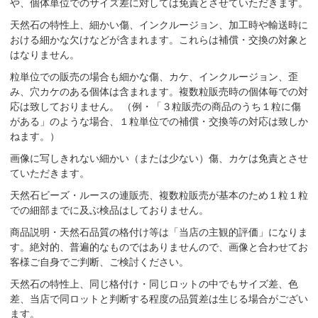
や、個体単位でのサイズ差に対しては免責とさせていただきます。
天然石の特性上、細かい傷、インクルージョン、加工時や輸送時に
おける細かな欠けなどが含まれます。これらは補償・交換の対象と
はなりません。
粒単位での販売の場合も細かな傷、カケ、インクルージョン、歪
み、穴カケのある個体は含まれます。複数粒販売時の個体毎での対
応は致しておりません。 （例・「３粒販売の商品のうち１粒に傷
がある」のような場合、１粒単位での補償・交換等の対応は致しか
ねます。）
画像に写しきれない細かい（または少ない）傷、カケは免責とさせ
ていただきます。
天然石ビーズ・ルースの連販売、複数粒販売が基本のため１粒１粒
での細部までに及ぶ検品はしておりません。
商品説明・天然石品質の格付け等は「当店の主観的評価」になりま
す。絶対的、普遍的なものではありませんので、画像と合わせてお
客様ご自身でご判断、ご検討ください。
天然石の特性上、同じ格付け・同じロットの中でもサイズ差、色
差、当店で同ロットと判断する程度の品質差は生じる場合がござい
ます。