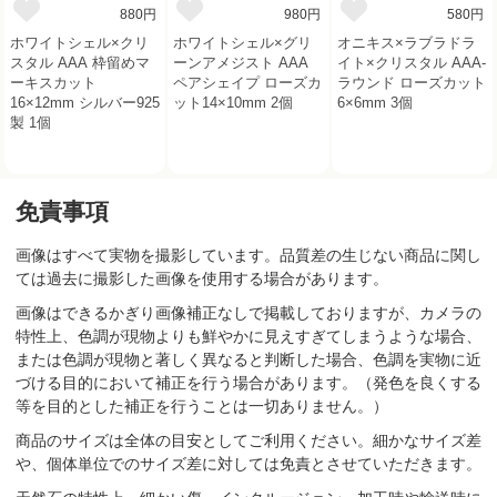
880円
980円
580円
ホワイトシェル×クリ
ホワイトシェル×グリ
オニキス×ラブラドラ
スタル AAA 枠留めマ
ーンアメジスト AAA
イト×クリスタル AAA-
ーキスカット
ペアシェイプ ローズカ
ラウンド ローズカット
16×12mm シルバー925
ット14×10mm 2個
6×6mm 3個
製 1個
免責事項
画像はすべて実物を撮影しています。品質差の生じない商品に関し
ては過去に撮影した画像を使用する場合があります。
画像はできるかぎり画像補正なしで掲載しておりますが、カメラの
特性上、色調が現物よりも鮮やかに見えすぎてしまうような場合、
または色調が現物と著しく異なると判断した場合、色調を実物に近
づける目的において補正を行う場合があります。（発色を良くする
等を目的とした補正を行うことは一切ありません。）
商品のサイズは全体の目安としてご利用ください。細かなサイズ差
や、個体単位でのサイズ差に対しては免責とさせていただきます。