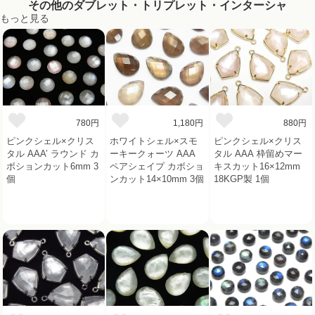
その他のダブレット・トリプレット・インターシャ
もっと見る
780円
1,180円
880円
ピンクシェル×クリス
ホワイトシェル×スモ
ピンクシェル×クリス
タル AAA’ ラウンド カ
ーキークォーツ AAA
タル AAA 枠留めマー
ボションカット6mm 3
ペアシェイプ カボショ
キスカット16×12mm
個
ンカット14×10mm 3個
18KGP製 1個