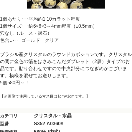
1個あたり･･･平均約1.10カラット程度
1個サイズ･･･約6×6×3～4mm程度（±0.5mm）
穴なし（ルース・裸石）
色合い･･･ゴールド クリア
ブラジル産クリスタルのラウンドカボションです。クリスタル
の間に金色の箔をはさみこんだダブレット（2層）タイプのお
品です。貼り合わせですので中央部分につなぎめがございま
す。模様を混ぜてお送りします。
5個580円～！
【※画像で使用しているマス目は1cm×1cmです。】
カテゴリ
クリスタル・水晶
型番
S352-A0360#
販売価格
580円 (内税)