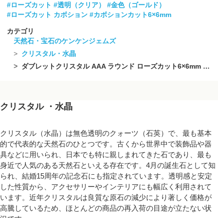
#ローズカット
#透明（クリア）
#金色（ゴールド）
#ローズカット カボション
#カボションカット6×6mm
カテゴリ
天然石・宝石のケンケンジェムズ
クリスタル・水晶
ダブレットクリスタル AAA ラウンド ローズカット6×6mm ゴールド 5個
クリスタル ・水晶
クリスタル（水晶）は無色透明のクォーツ（石英）で、最も基本
的で代表的な天然石のひとつです。古くから世界中で装飾品や器
具などに用いられ、日本でも特に親しまれてきた石であり、最も
身近で人気のある天然石といえる存在です。4月の誕生石として知
られ、結婚15周年の記念石にも指定されています。透明感と安定
した性質から、アクセサリーやインテリアにも幅広く利用されて
います。近年クリスタルは良質な原石の減少により著しく価格が
高騰しているため、ほとんどの商品の再入荷の目途が立たない状