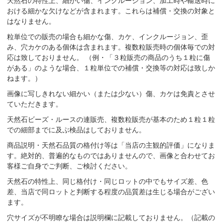
天然石の特性上、細かい傷、インクルージョン、加工時や輸送時に
おける細かな欠けなどが含まれます。これらは補償・交換の対象と
はなりません。
粒単位での販売の場合も細かな傷、カケ、インクルージョン、歪
み、穴カケのある個体は含まれます。複数粒販売時の個体毎での対
応は致しておりません。 （例・「３粒販売の商品のうち１粒に傷
がある」のような場合、１粒単位での補償・交換等の対応は致しか
ねます。）
画像に写しきれない細かい（または少ない）傷、カケは免責とさせ
ていただきます。
天然石ビーズ・ルースの連販売、複数粒販売が基本のため１粒１粒
での細部までに及ぶ検品はしておりません。
商品説明・天然石品質の格付け等は「当店の主観的評価」になりま
す。絶対的、普遍的なものではありませんので、画像と合わせてお
客様ご自身でご判断、ご検討ください。
天然石の特性上、同じ格付け・同じロットの中でもサイズ差、色
差、当店で同ロットと判断する程度の品質差は生じる場合がござい
ます。
穴サイズが不明瞭な場合は説明欄に記載しておりません。（記載の