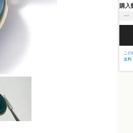
購入
この
送料