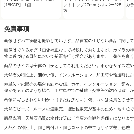
【18KGP】 1個
ントトップ27mm シルバー925
カラ
製
免責事項
画像はすべて実物を撮影しています。品質差の生じない商品に関して
画像はできるかぎり画像補正なしで掲載しておりますが、カメラの特
物に近づける目的において補正を行う場合があります。（発色を良く
商品のサイズは全体の目安としてご利用ください。細かなサイズ差や
天然石の特性上、細かい傷、インクルージョン、加工時や輸送時にお
粒単位での販売の場合も細かな傷、カケ、インクルージョン、歪み、
傷がある」のような場合、１粒単位での補償・交換等の対応は致しか
画像に写しきれない細かい（または少ない）傷、カケは免責とさせて
天然石ビーズ・ルースの連販売、複数粒販売が基本のため１粒１粒で
商品説明・天然石品質の格付け等は「当店の主観的評価」になりま
天然石の特性上、同じ格付け・同じロットの中でもサイズ差、色差、