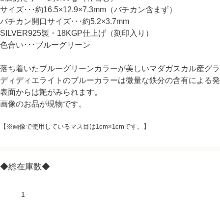
サイズ･･･約16.5×12.9×7.3mm（バチカン含まず）
バチカン開口サイズ･･･約5.2×3.7mm
SILVER925製・18KGP仕上げ（刻印入り）
色合い･･･ブルーグリーン
落ち着いたブルーグリーンカラーが美しいマダガスカル産グラ
ディディエライトのブルーカラーは微量な鉄分の含有による発
表面からは艶がみられます。
画像のお品が現物です。
【※画像で使用しているマス目は1cm×1cmです。】
◆総在庫数◆
1