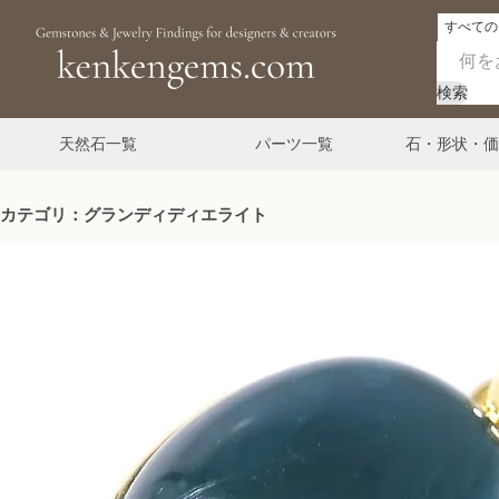
検索
天然石一覧
パーツ一覧
石・形状・価
カテゴリ：グランディディエライト