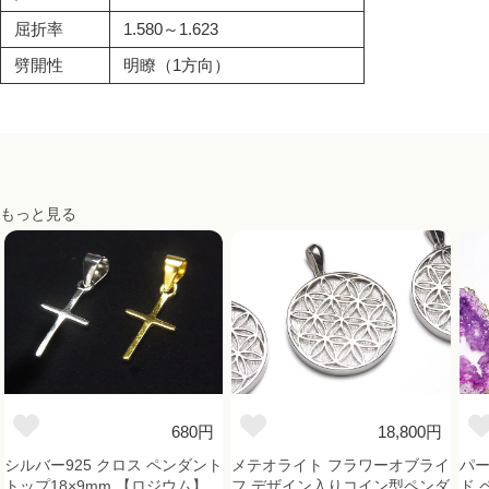
屈折率
1.580～1.623
劈開性
明瞭（1方向）
もっと見る
680円
18,800円
シルバー925 クロス ペンダント
メテオライト フラワーオブライ
パ
トップ18×9mm 【ロジウム】
フ デザイン入りコイン型ペンダ
ド 