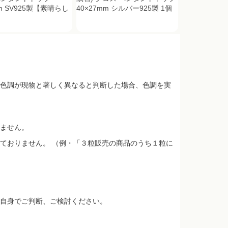
mm SV925製【素晴らし
40×27mm シルバー925製 1個
色調が現物と著しく異なると判断した場合、色調を実
ません。
ておりません。 （例・「３粒販売の商品のうち１粒に
自身でご判断、ご検討ください。