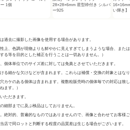
ー 1個
28×28×6mm 星型枠付き シルバ
16×16
ー925
い輝き】
は過去に撮影した画像を使用する場合があります。
性上、色調が現物よりも鮮やかに見えすぎてしまうような場合、または
する等を目的とした補正を行うことは一切ありません。）
、個体単位でのサイズ差に対しては免責とさせていただきます。
ける細かな欠けなどが含まれます。これらは補償・交換の対象とはなり
穴カケのある個体は含まれます。複数粒販売時の個体毎での対応は致し
ねます。）
いただきます。
の細部までに及ぶ検品はしておりません。
す。絶対的、普遍的なものではありませんので、画像と合わせてお客様ご
当店で同ロットと判断する程度の品質差は生じる場合がございます。