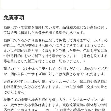
免責事項
画像はすべて実物を撮影しています。品質差の生じない商品に関し
ては過去に撮影した画像を使用する場合があります。
画像はできるかぎり画像補正なしで掲載しておりますが、カメラの
特性上、色調が現物よりも鮮やかに見えすぎてしまうような場合、
または色調が現物と著しく異なると判断した場合、色調を実物に近
づける目的において補正を行う場合があります。（発色を良くする
等を目的とした補正を行うことは一切ありません。）
商品のサイズは全体の目安としてご利用ください。細かなサイズ差
や、個体単位でのサイズ差に対しては免責とさせていただきます。
天然石の特性上、細かい傷、インクルージョン、加工時や輸送時に
おける細かな欠けなどが含まれます。これらは補償・交換の対象と
はなりません。
粒単位での販売の場合も細かな傷、カケ、インクルージョン、歪
み、穴カケのある個体は含まれます。複数粒販売時の個体毎での対
応は致しておりません。 （例・「３粒販売の商品のうち１粒に傷