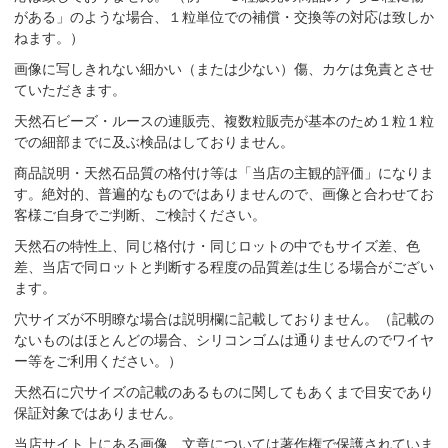
がある」のような場合、１粒単位での補償・交換等の対応は致しか
ねます。）
画像に写しきれない細かい（または少ない）傷、カケは免責とさせ
ていただきます。
天然石ビーズ・ルースの連販売、複数粒販売が基本のため１粒１粒
での細部までに及ぶ検品はしておりません。
商品説明・天然石品質の格付け等は「当店の主観的評価」になりま
す。絶対的、普遍的なものではありませんので、画像と合わせてお
客様ご自身でご判断、ご検討ください。
天然石の特性上、同じ格付け・同じロットの中でもサイズ差、色
差、当店で同ロットと判断する程度の品質差は生じる場合がござい
ます。
穴サイズが不明瞭な場合は説明欄に記載しておりません。（記載の
ないものはほとんどの場合、シリコンゴムは通りませんのでワイヤ
ー等をご利用ください。）
天然石に穴サイズの記載のあるものに関してもあくまで目安であり
保証対象ではありません。
当店サイト上にある画像、文章については著作権で保護されていま