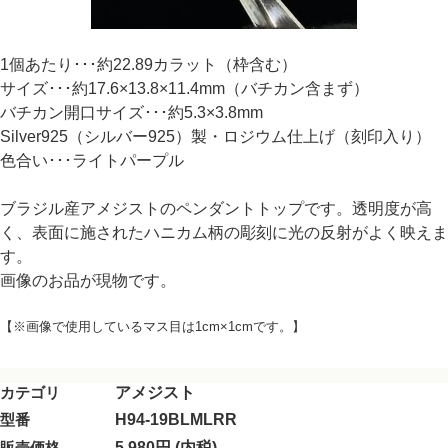
1個あたり･･･約22.89カラット（枠含む）
サイズ･･･約17.6×13.8×11.4mm（バチカン含まず）
バチカン開口サイズ･･･約5.3×3.8mm
Silver925（シルバー925）製・ロジウム仕上げ（刻印入り）
色合い･･･ライトパープル
ブラジル産アメジストのペンダントトップです。透明度が高
く、表面に施されたハニカム柄の彫刻に光の反射がよく映えま
す。
画像のお品が現物です。
【※画像で使用しているマス目は1cm×1cmです。】
カテゴリ
アメジスト
型番
H94-19BLMLRR
販売価格
5,980円 (内税)