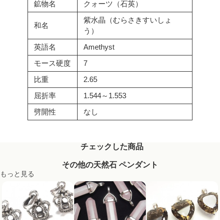
鉱物名
クォーツ（石英）
紫水晶（むらさきすいしょ
和名
う）
英語名
Amethyst
モース硬度
7
比重
2.65
屈折率
1.544～1.553
劈開性
なし
チェックした商品
その他の天然石 ペンダント
もっと見る