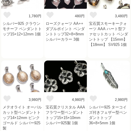
1,780円
480円
3,480円
シルバー925 クラウン
ローズクォーツ AA++
宝石質スモーキークォ
モチーフ ペンダントト
ダブルポイント ペンダ
ーツ AAA ハート型フ
ップ15×12×12mm 1個
ントトップ32×8×8mm
ァセットカット ペンダ
シルバーカラー 3個
ントトップ 【15mm】
【18mm】 SV925 1個
3,980円
4,980円
2,980円
メテオライト オーバル
宝石質クリスタル AAA
シルバー925 ターコイ
カット型ペンダントト
フラワー型ペンダント
ズ付きフェザー型ペン
ップ14×12mm ピンク
トップ15×15×10mm
ダントトップ
ゴールド シルバー925
シルバー925製 1個
36×8×5mm 1個
製