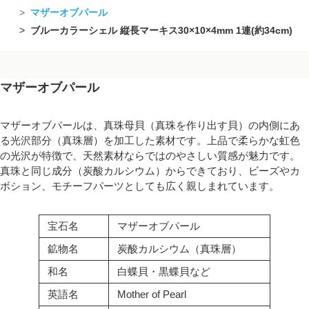
マザーオブパール
ブルーカラーシェル 縦長マーキス30×10×4mm 1連(約34cm)
マザーオブパール
マザーオブパールは、真珠母貝（真珠を作り出す貝）の内側にあ
る光沢部分（真珠層）を加工した素材です。上品で柔らかな虹色
の光沢が特徴で、天然素材ならではのやさしい質感が魅力です。
真珠と同じ成分（炭酸カルシウム）からできており、ビーズやカ
ボション、モチーフパーツとしても広く親しまれています。
宝石名
マザーオブパール
鉱物名
炭酸カルシウム（真珠層）
和名
白蝶貝・黒蝶貝など
英語名
Mother of Pearl