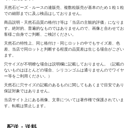
天然石ビーズ・ルースの連販売、複数粒販売が基本のため１粒１粒
での細部までに及ぶ検品はしておりません。
商品説明・天然石品質の格付け等は「当店の主観的評価」になりま
す。絶対的、普遍的なものではありませんので、画像と合わせてお
客様ご自身でご判断、ご検討ください。
天然石の特性上、同じ格付け・同じロットの中でもサイズ差、色
差、当店で同ロットと判断する程度の品質差は生じる場合がござい
ます。
穴サイズが不明瞭な場合は説明欄に記載しておりません。（記載の
ないものはほとんどの場合、シリコンゴムは通りませんのでワイヤ
ー等をご利用ください。）
天然石に穴サイズの記載のあるものに関してもあくまで目安であり
保証対象ではありません。
当店サイト上にある画像、文章については著作権で保護されていま
す。転載は禁止します。
配送・送料