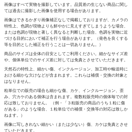
画像はすべて実物を撮影しています。品質差の生じない商品に関し
ては過去に撮影した画像を使用する場合があります。
画像はできるかぎり画像補正なしで掲載しておりますが、カメラの
特性上、色調が現物よりも鮮やかに見えすぎてしまうような場合、
または色調が現物と著しく異なると判断した場合、色調を実物に近
づける目的において補正を行う場合があります。（発色を良くする
等を目的とした補正を行うことは一切ありません。）
商品のサイズは全体の目安としてご利用ください。細かなサイズ差
や、個体単位でのサイズ差に対しては免責とさせていただきます。
天然石の特性上、細かい傷、インクルージョン、加工時や輸送時に
おける細かな欠けなどが含まれます。これらは補償・交換の対象と
はなりません。
粒単位での販売の場合も細かな傷、カケ、インクルージョン、歪
み、穴カケのある個体は含まれます。複数粒販売時の個体毎での対
応は致しておりません。 （例・「３粒販売の商品のうち１粒に傷
がある」のような場合、１粒単位での補償・交換等の対応は致しか
ねます。）
画像に写しきれない細かい（または少ない）傷、カケは免責とさせ
ていただきます。