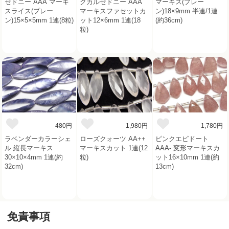
セドニー AAA マーキ
クカルセドニー AAA
マーキス(プレー
スライス(プレー
マーキスファセットカ
ン)18×9mm 半連/1連
ン)15×5×5mm 1連(8粒)
ット12×6mm 1連(18
(約36cm)
粒)
480円
1,980円
1,780円
ラベンダーカラーシェ
ローズクォーツ AA++
ピンクエピドート
ル 縦長マーキス
マーキスカット 1連(12
AAA- 変形マーキスカ
30×10×4mm 1連(約
粒)
ット16×10mm 1連(約
32cm)
13cm)
免責事項