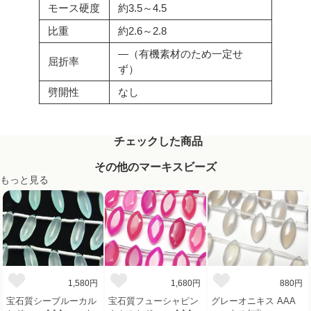
モース硬度
約3.5～4.5
比重
約2.6～2.8
―（有機素材のため一定せ
屈折率
ず）
劈開性
なし
チェックした商品
その他のマーキスビーズ
もっと見る
1,580円
1,680円
880円
宝石質シーブルーカル
宝石質フューシャピン
グレーオニキス AAA