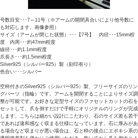
号数目安･･･7～11号（※アームの開閉具合いにより他号数に
も対応します。画像参照）
サイズ（アームが閉じた状態）･･･【7号】 内径･･･15mm程
度 内周･･･約47mm程度
線径･･･約1.1mm程度
爪長さ･･･約1.5mm程度
Silver925（シルバー925）製（刻印有り）
色合い･･･シルバー
空枠付きのSilver925（シルバー925）製、フリーサイズのリン
グパーツ（指輪）です。アームを開閉することによりサイズ調
整が可能です。お好きな定型サイズのファセットカットの石を
セットして、爪を倒すだけで手軽にオリジナルのリングが完成
します。こちらは細かい設計にこだわり、石のサイズ差も若干
であれば違和感なく収まる仕様になっています。石に厚みがあ
る場合など収まりが悪い場合は、石と枠の接点にエポキシ系の