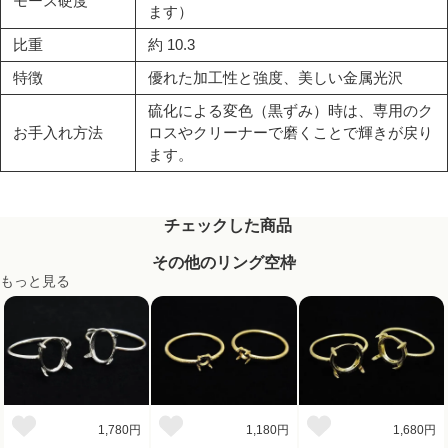
モース硬度
ます）
比重
約 10.3
特徴
優れた加工性と強度、美しい金属光沢
硫化による変色（黒ずみ）時は、専用のク
お手入れ方法
ロスやクリーナーで磨くことで輝きが戻り
ます。
チェックした商品
その他のリング空枠
もっと見る
1,780円
1,180円
1,680円