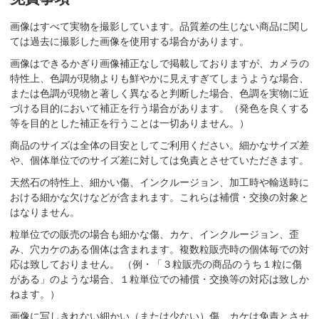
画像はすべて実物を撮影しています。品質差の生じない商品に関し
ては過去に撮影した画像を使用する場合があります。
画像はできるかぎり画像補正なしで掲載しておりますが、カメラの
特性上、色調が現物よりも鮮やかに見えすぎてしまうような場合、
または色調が現物と著しく異なると判断した場合、色調を実物に近
づける目的において補正を行う場合があります。（発色を良くする
等を目的とした補正を行うことは一切ありません。）
商品のサイズは全体の目安としてご利用ください。細かなサイズ差
や、個体単位でのサイズ差に対しては免責とさせていただきます。
天然石の特性上、細かい傷、インクルージョン、加工時や輸送時に
おける細かな欠けなどが含まれます。これらは補償・交換の対象と
はなりません。
粒単位での販売の場合も細かな傷、カケ、インクルージョン、歪
み、穴カケのある個体は含まれます。複数粒販売時の個体毎での対
応は致しておりません。 （例・「３粒販売の商品のうち１粒に傷
がある」のような場合、１粒単位での補償・交換等の対応は致しか
ねます。）
画像に写しきれない細かい（または少ない）傷、カケは免責とさせ