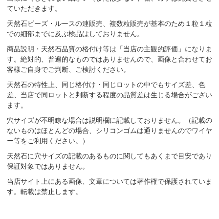
ていただきます。
天然石ビーズ・ルースの連販売、複数粒販売が基本のため１粒１粒
での細部までに及ぶ検品はしておりません。
商品説明・天然石品質の格付け等は「当店の主観的評価」になりま
す。絶対的、普遍的なものではありませんので、画像と合わせてお
客様ご自身でご判断、ご検討ください。
天然石の特性上、同じ格付け・同じロットの中でもサイズ差、色
差、当店で同ロットと判断する程度の品質差は生じる場合がござい
ます。
穴サイズが不明瞭な場合は説明欄に記載しておりません。（記載の
ないものはほとんどの場合、シリコンゴムは通りませんのでワイヤ
ー等をご利用ください。）
天然石に穴サイズの記載のあるものに関してもあくまで目安であり
保証対象ではありません。
当店サイト上にある画像、文章については著作権で保護されていま
す。転載は禁止します。