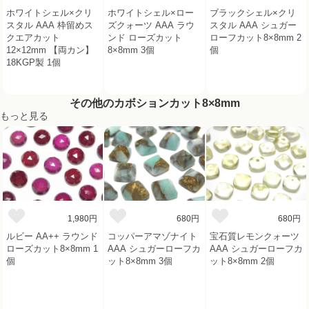
ホワイトシェル×クリ
ホワイトシェル×ロー
ブラックシェル×クリ
スタル AAA 枠留めス
ズクォーツ AAA ラウ
スタル AAA シュガー
クエアカット
ンド ローズカット
ローフカット8×8mm 2
12×12mm 【両カン】
8×8mm 3個
個
18KGP製 1個
その他のカボションカット8×8mm
もっと見る
1,980円
680円
680円
ルビー AA++ ラウンド
コッパーアマゾナイト
宝石質レモンクォーツ
ローズカット8×8mm 1
AAA シュガーローフカ
AAA シュガーローフカ
個
ット8×8mm 3個
ット8×8mm 2個