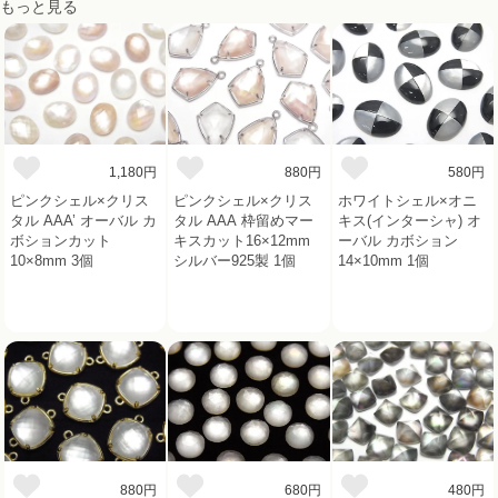
もっと見る
1,180円
880円
580円
ピンクシェル×クリス
ピンクシェル×クリス
ホワイトシェル×オニ
タル AAA’ オーバル カ
タル AAA 枠留めマー
キス(インターシャ) オ
ボションカット
キスカット16×12mm
ーバル カボション
10×8mm 3個
シルバー925製 1個
14×10mm 1個
880円
680円
480円