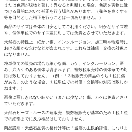
または色調が現物と著しく異なると判断した場合、色調を実物に近
づける目的において補正を行う場合があります。（発色を良くする
等を目的とした補正を行うことは一切ありません。）
商品のサイズは全体の目安としてご利用ください。細かなサイズ差
や、個体単位でのサイズ差に対しては免責とさせていただきます。
天然石の特性上、細かい傷、インクルージョン、加工時や輸送時に
おける細かな欠けなどが含まれます。これらは補償・交換の対象と
はなりません。
粒単位での販売の場合も細かな傷、カケ、インクルージョン、歪
み、穴カケのある個体は含まれます。複数粒販売時の個体毎での対
応は致しておりません。 （例・「３粒販売の商品のうち１粒に傷
がある」のような場合、１粒単位での補償・交換等の対応は致しか
ねます。）
画像に写しきれない細かい（または少ない）傷、カケは免責とさせ
ていただきます。
天然石ビーズ・ルースの連販売、複数粒販売が基本のため１粒１粒
での細部までに及ぶ検品はしておりません。
商品説明・天然石品質の格付け等は「当店の主観的評価」になりま