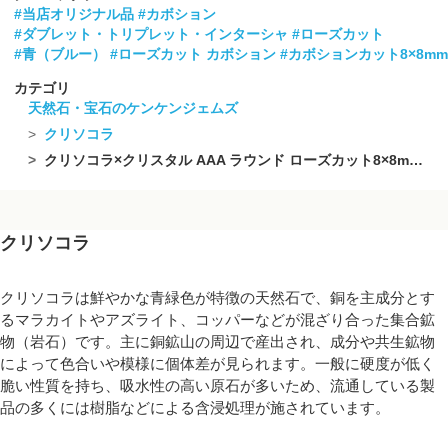
#当店オリジナル品
#カボション
#ダブレット・トリプレット・インターシャ
#ローズカット
#青（ブルー）
#ローズカット カボション
#カボションカット8×8mm
カテゴリ
天然石・宝石のケンケンジェムズ
クリソコラ
クリソコラ×クリスタル AAA ラウンド ローズカット8×8mm 2個
クリソコラ
クリソコラは鮮やかな青緑色が特徴の天然石で、銅を主成分とす
るマラカイトやアズライト、コッパーなどが混ざり合った集合鉱
物（岩石）です。主に銅鉱山の周辺で産出され、成分や共生鉱物
によって色合いや模様に個体差が見られます。一般に硬度が低く
脆い性質を持ち、吸水性の高い原石が多いため、流通している製
品の多くには樹脂などによる含浸処理が施されています。