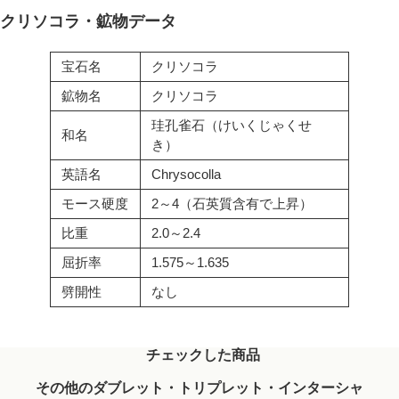
クリソコラ・鉱物データ
宝石名
クリソコラ
鉱物名
クリソコラ
珪孔雀石（けいくじゃくせ
和名
き）
英語名
Chrysocolla
モース硬度
2～4（石英質含有で上昇）
比重
2.0～2.4
屈折率
1.575～1.635
劈開性
なし
チェックした商品
その他のダブレット・トリプレット・インターシャ