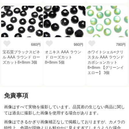
680円
980円
780円
宝石質ブラックスピネ
オニキス AAA ラウン
ホワイトシェル×クリ
ル AAA ラウンド ロー
ド ローズカット
スタル AAA ラウンド
ズカット8×8mm 3個
8×8mm 5個
カボションカット
8×8mm 【グリーンイ
エロー】 3個
免責事項
画像はすべて実物を撮影しています。品質差の生じない商品に関し
ては過去に撮影した画像を使用する場合があります。
画像はできるかぎり画像補正なしで掲載しておりますが、カメラの
特性上、色調が現物よりも鮮やかに見えすぎてしまうような場合、