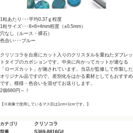
1粒あたり･･･平均0.37ｇ程度
1粒サイズ･･･8×8×4mm程度（±0.5mm）
穴なし（ルース・裸石）
色合い･･･ブルー
クリソコラを台座にカット入りのクリスタルを重ねたダブレッ
トタイプのカボションです。中央に向かってカットが連なる
「ローズカット」が施されています。当店が監修して作製した
オリジナル品ですので、差別化をはかる素材としてもおすすめ
です。模様・色合いを混ぜてお送りします。
2個680円～！
【※画像で使用しているマス目は1cm×1cmです。】
カテゴリ
クリソコラ
型番
S369-8816G#