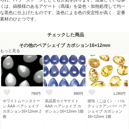
くは、縞模様のあるアゲート（瑪瑙）を染色・加熱処理して均一
な黒色に仕上げたものです。染色による色の安定性が高く、定番
素材のひとつです。
チェックした商品
その他のペアシェイプ カボション16×12mm
もっと見る
780円
880円
1,280円
ホワイトムーンストー
高品質カイヤナイト
琥珀（こはく）・バル
ン AAA ペアシェイプ
AAA ペアシェイプ カ
ティックアンバー ペア
カボション16×12mm 2
ボション16×12mm 1個
シェイプ カボション
個
16×12mm 1個