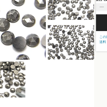
この
送料