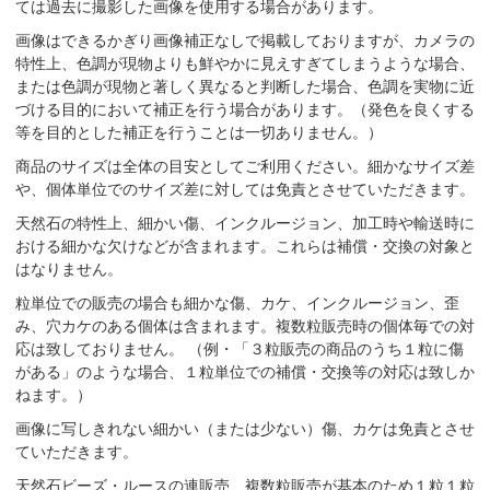
ては過去に撮影した画像を使用する場合があります。
画像はできるかぎり画像補正なしで掲載しておりますが、カメラの
特性上、色調が現物よりも鮮やかに見えすぎてしまうような場合、
または色調が現物と著しく異なると判断した場合、色調を実物に近
づける目的において補正を行う場合があります。（発色を良くする
等を目的とした補正を行うことは一切ありません。）
商品のサイズは全体の目安としてご利用ください。細かなサイズ差
や、個体単位でのサイズ差に対しては免責とさせていただきます。
天然石の特性上、細かい傷、インクルージョン、加工時や輸送時に
おける細かな欠けなどが含まれます。これらは補償・交換の対象と
はなりません。
粒単位での販売の場合も細かな傷、カケ、インクルージョン、歪
み、穴カケのある個体は含まれます。複数粒販売時の個体毎での対
応は致しておりません。 （例・「３粒販売の商品のうち１粒に傷
がある」のような場合、１粒単位での補償・交換等の対応は致しか
ねます。）
画像に写しきれない細かい（または少ない）傷、カケは免責とさせ
ていただきます。
天然石ビーズ・ルースの連販売、複数粒販売が基本のため１粒１粒