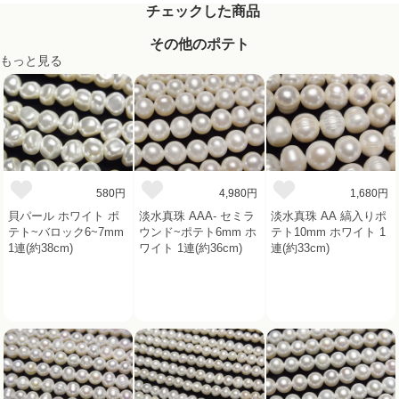
チェックした商品
その他のポテト
もっと見る
580円
4,980円
1,680円
貝パール ホワイト ポ
淡水真珠 AAA- セミラ
淡水真珠 AA 縞入りポ
テト~バロック6~7mm
ウンド~ポテト6mm ホ
テト10mm ホワイト 1
1連(約38cm)
ワイト 1連(約36cm)
連(約33cm)