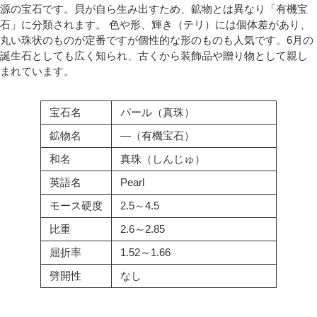
源の宝石です。貝が自ら生み出すため、鉱物とは異なり「有機宝
石」に分類されます。 色や形、輝き（テリ）には個体差があり、
丸い珠状のものが定番ですが個性的な形のものも人気です。6月の
誕生石としても広く知られ、古くから装飾品や贈り物として親し
まれています。
宝石名
パール（真珠）
鉱物名
―（有機宝石）
和名
真珠（しんじゅ）
英語名
Pearl
モース硬度
2.5～4.5
比重
2.6～2.85
屈折率
1.52～1.66
劈開性
なし