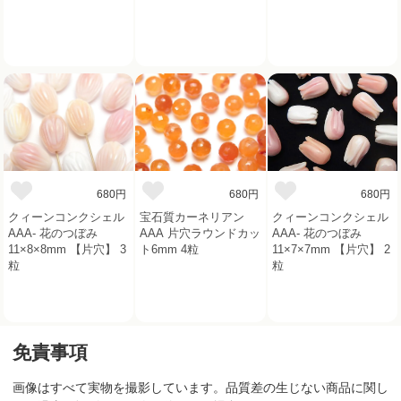
680円
680円
680円
クィーンコンクシェル
宝石質カーネリアン
クィーンコンクシェル
AAA- 花のつぼみ
AAA 片穴ラウンドカッ
AAA- 花のつぼみ
11×8×8mm 【片穴】 3
ト6mm 4粒
11×7×7mm 【片穴】 2
粒
粒
免責事項
画像はすべて実物を撮影しています。品質差の生じない商品に関し