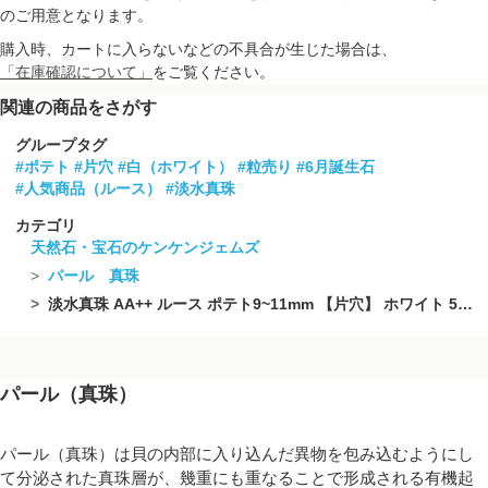
のご用意となります。
購入時、カートに入らないなどの不具合が生じた場合は、
「在庫確認について」
をご覧ください。
関連の商品をさがす
グループタグ
#ポテト
#片穴
#白（ホワイト）
#粒売り
#6月誕生石
#人気商品（ルース）
#淡水真珠
カテゴリ
天然石・宝石のケンケンジェムズ
パール 真珠
淡水真珠 AA++ ルース ポテト9~11mm 【片穴】 ホワイト 5粒【粒売り】
パール（真珠）
パール（真珠）は貝の内部に入り込んだ異物を包み込むようにし
て分泌された真珠層が、幾重にも重なることで形成される有機起