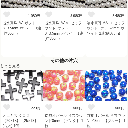
1,680円
3,980円
2,480円
淡水真珠 AA ポテト
淡水真珠 AAA- セミラ
淡水真珠 AA++ セミラ
3~3.5mm ホワイト 1連
ウンド~ポテト
ウンド~ポテト4mm ホ
(約36cm)
3~3.5mm ホワイト 1連
ワイト 1連(約37cm)
(約38cm)
その他の片穴
もっと見る
220円
980円
980円
オニキス クロス
京都オパール 片穴ラウ
京都オパール 片穴ラウ
【20×15】【25×18】
ンド8mm 【ピンク】 1
ンド8mm 【ブルー】 1
(片穴) 1個
粒
粒