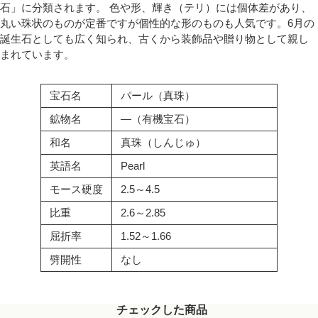
石」に分類されます。 色や形、輝き（テリ）には個体差があり、
丸い珠状のものが定番ですが個性的な形のものも人気です。6月の
誕生石としても広く知られ、古くから装飾品や贈り物として親し
まれています。
宝石名
パール（真珠）
鉱物名
―（有機宝石）
和名
真珠（しんじゅ）
英語名
Pearl
モース硬度
2.5～4.5
比重
2.6～2.85
屈折率
1.52～1.66
劈開性
なし
チェックした商品