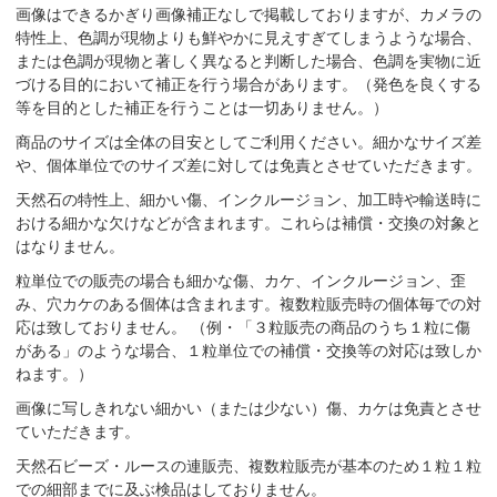
画像はできるかぎり画像補正なしで掲載しておりますが、カメラの
特性上、色調が現物よりも鮮やかに見えすぎてしまうような場合、
または色調が現物と著しく異なると判断した場合、色調を実物に近
づける目的において補正を行う場合があります。（発色を良くする
等を目的とした補正を行うことは一切ありません。）
商品のサイズは全体の目安としてご利用ください。細かなサイズ差
や、個体単位でのサイズ差に対しては免責とさせていただきます。
天然石の特性上、細かい傷、インクルージョン、加工時や輸送時に
おける細かな欠けなどが含まれます。これらは補償・交換の対象と
はなりません。
粒単位での販売の場合も細かな傷、カケ、インクルージョン、歪
み、穴カケのある個体は含まれます。複数粒販売時の個体毎での対
応は致しておりません。 （例・「３粒販売の商品のうち１粒に傷
がある」のような場合、１粒単位での補償・交換等の対応は致しか
ねます。）
画像に写しきれない細かい（または少ない）傷、カケは免責とさせ
ていただきます。
天然石ビーズ・ルースの連販売、複数粒販売が基本のため１粒１粒
での細部までに及ぶ検品はしておりません。