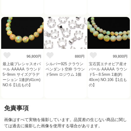
96,800円
880円
99,800円
最上級プレシャスオパ
シルバー925 クラウン
宝石質エチオピア産オ
ール AAAAA ラウンド
ペンダント空枠 ラウン
パール AAAAA ラウン
5~9mm サイズグラデ
ド5mm ロジウム 1個
ド5～8.5mm 1連(約
ーション 1連(約41cm)
40cm) NO.106【1点も
NO.6【1点もの】
の】
免責事項
画像はすべて実物を撮影しています。品質差の生じない商品に関し
ては過去に撮影した画像を使用する場合があります。