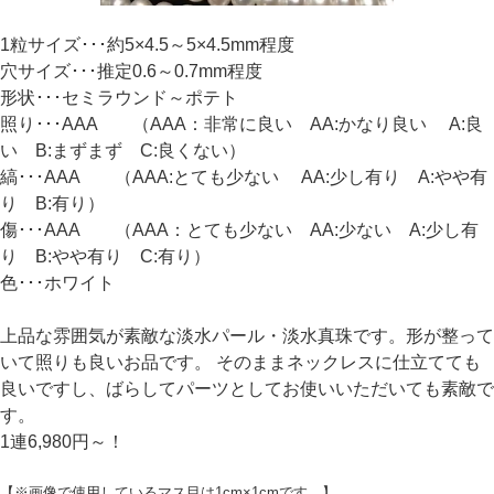
1粒サイズ･･･約5×4.5～5×4.5mm程度
穴サイズ･･･推定0.6～0.7mm程度
形状･･･セミラウンド～ポテト
照り･･･AAA （AAA：非常に良い AA:かなり良い A:良
い B:まずまず C:良くない）
縞･･･AAA （AAA:とても少ない AA:少し有り A:やや有
り B:有り）
傷･･･AAA （AAA：とても少ない AA:少ない A:少し有
り B:やや有り C:有り）
色･･･ホワイト
上品な雰囲気が素敵な淡水パール・淡水真珠です。形が整って
いて照りも良いお品です。 そのままネックレスに仕立てても
良いですし、ばらしてパーツとしてお使いいただいても素敵で
す。
1連6,980円～！
【※画像で使用しているマス目は1cm×1cmです。】