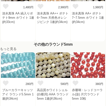
1,480円
2,980円
1,980円
淡水真珠 AA 縞入りポ
淡水真珠 AA++ ポテト
淡水真珠 AA+ ポテト
テト9mm ホワイト 1連
6~7mm 天然色オレン
7~7.5mm ホワイト 1連
(約33cm)
ジピンク 1連(約34cm)
(約34cm)
その他のラウンド5mm
もっと見る
280円
580円
380円
ブルーカラーキャッツ
高品質ホワイトシェル
赤珊瑚・レッドコーラ
アイ ラウンド5.5mm 1
(白蝶貝) AAA ラウンド
ル(染) 片穴ラウンド
連(約34cm)
5mm 1連(約36cm)
5mm 10粒