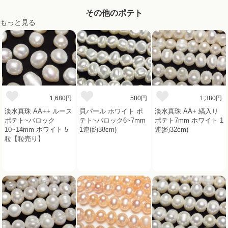
その他のポテト
もっと見る
1,680円
580円
1,380円
淡水真珠 AA++ ルース
貝パール ホワイト ポ
淡水真珠 AA+ 縞入り
ポテト~バロック
テト~バロック6~7mm
ポテト7mm ホワイト 1
10~14mm ホワイト 5
1連(約38cm)
連(約32cm)
粒【粒売り】