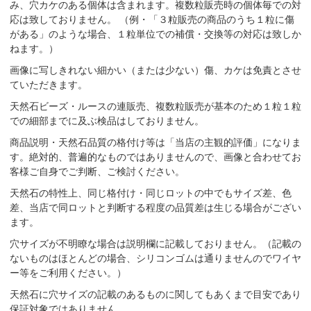
み、穴カケのある個体は含まれます。複数粒販売時の個体毎での対
応は致しておりません。 （例・「３粒販売の商品のうち１粒に傷
がある」のような場合、１粒単位での補償・交換等の対応は致しか
ねます。）
画像に写しきれない細かい（または少ない）傷、カケは免責とさせ
ていただきます。
天然石ビーズ・ルースの連販売、複数粒販売が基本のため１粒１粒
での細部までに及ぶ検品はしておりません。
商品説明・天然石品質の格付け等は「当店の主観的評価」になりま
す。絶対的、普遍的なものではありませんので、画像と合わせてお
客様ご自身でご判断、ご検討ください。
天然石の特性上、同じ格付け・同じロットの中でもサイズ差、色
差、当店で同ロットと判断する程度の品質差は生じる場合がござい
ます。
穴サイズが不明瞭な場合は説明欄に記載しておりません。（記載の
ないものはほとんどの場合、シリコンゴムは通りませんのでワイヤ
ー等をご利用ください。）
天然石に穴サイズの記載のあるものに関してもあくまで目安であり
保証対象ではありません。