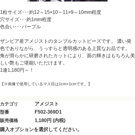
1粒サイズ･･･約12～15×10～11×9～10mm程度
穴サイズ･･･約1mm程度
色合い･･･パープル
ザンビア産アメジストのタンブルカットビーズです。 濃い発
色でありながら、うっすらと透明感のある上質なお品です。
角が滑らかに研磨されたカットにより、面の輝きはもちろん美
しい艶もご堪能いただけます。
1連1,180円～！
【※画像で使用しているマス目は1cm×1cmです。】
カテゴリ
アメジスト
型番
F502-369D1
販売価格
1,180円 (内税)
購入オプションを選択してください。