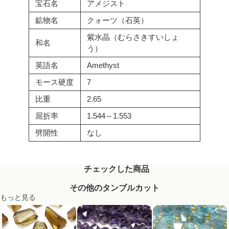
宝石名
アメジスト
鉱物名
クォーツ（石英）
紫水晶（むらさきすいしょ
和名
う）
英語名
Amethyst
モース硬度
7
比重
2.65
屈折率
1.544～1.553
劈開性
なし
チェックした商品
その他のタンブルカット
もっと見る