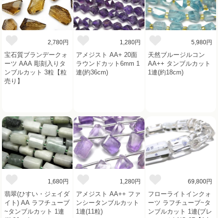
2,780円
1,280円
5,980円
宝石質ブランデークォ
アメジスト AA+ 20面
天然ブルージルコン
ーツ AAA 彫刻入りタ
ラウンドカット6mm 1
AA++ タンブルカット
ンブルカット 3粒【粒
連(約36cm)
1連(約18cm)
売り】
1,680円
1,280円
69,800円
翡翠(ひすい・ジェイダ
アメジスト AA++ ファ
フローライトインクォ
イト) AA ラフチューブ
ンシータンブルカット
ーツ ラフチューブ~タ
~タンブルカット 1連
1連(11粒)
ンブルカット 1連(ブレ