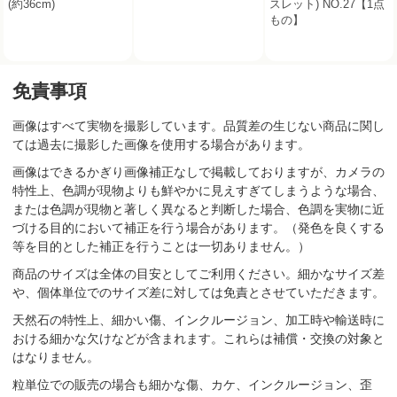
(約36cm)
スレット) NO.27【1点
もの】
免責事項
画像はすべて実物を撮影しています。品質差の生じない商品に関し
ては過去に撮影した画像を使用する場合があります。
画像はできるかぎり画像補正なしで掲載しておりますが、カメラの
特性上、色調が現物よりも鮮やかに見えすぎてしまうような場合、
または色調が現物と著しく異なると判断した場合、色調を実物に近
づける目的において補正を行う場合があります。（発色を良くする
等を目的とした補正を行うことは一切ありません。）
商品のサイズは全体の目安としてご利用ください。細かなサイズ差
や、個体単位でのサイズ差に対しては免責とさせていただきます。
天然石の特性上、細かい傷、インクルージョン、加工時や輸送時に
おける細かな欠けなどが含まれます。これらは補償・交換の対象と
はなりません。
粒単位での販売の場合も細かな傷、カケ、インクルージョン、歪