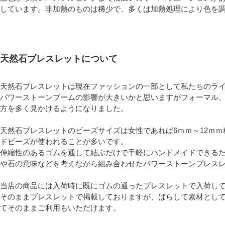
しています。非加熱のものは稀少で、多くは加熱処理により色を
天然石ブレスレットについて
天然石ブレスレットは現在ファッションの一部として私たちのラ
パワーストーンブームの影響が大きいかと思いますがフォーマル
方を多く見かけるようになりました。
天然石ブレスレットのビーズサイズは女性であれば6ｍｍ～12ｍｍ
ドビーズが使われることが多いです。
伸縮性のあるゴムを通して結ぶだけで手軽にハンドメイドできる
や石の意味などを考えながら組み合わせたパワーストーンブレス
当店の商品には入荷時に既にゴムの通ったブレスレットで入荷し
そのままブレスレットで掲載しておりますが、ばらして素材とし
てそのままご利用もいただけます。