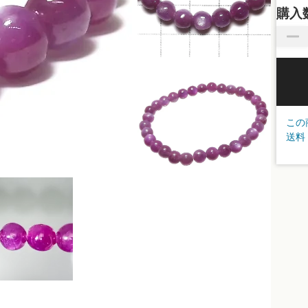
購入
この
送料