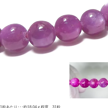
1粒あたり･･･約18.04ｇ程度、31粒