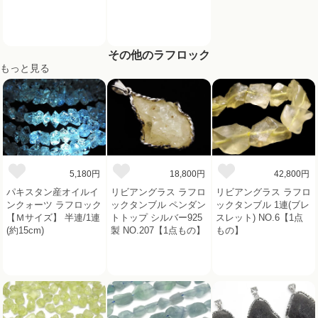
その他のラフロック
もっと見る
5,180円
18,800円
42,800円
パキスタン産オイルイ
リビアングラス ラフロ
リビアングラス ラフロ
ンクォーツ ラフロック
ックタンブル ペンダン
ックタンブル 1連(ブレ
【Ｍサイズ】 半連/1連
トトップ シルバー925
スレット) NO.6【1点
(約15cm)
製 NO.207【1点もの】
もの】