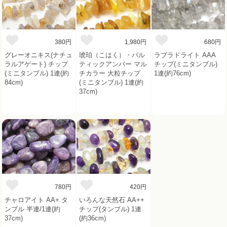
380円
1,980円
680円
グレーオニキス(ナチュ
琥珀（こはく）・バル
ラブラドライト AAA
ラルアゲート) チップ
ティックアンバー マル
チップ(ミニタンブル)
(ミニタンブル) 1連(約
チカラー 大粒チップ
1連(約76cm)
84cm)
(ミニタンブル) 1連(約
37cm)
780円
420円
チャロアイト AA+ タ
いろんな天然石 AA++
ンブル 半連/1連(約
チップ(タンブル) 1連
37cm)
(約36cm)