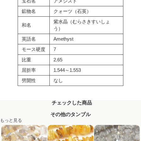
宝石名
アメジスト
鉱物名
クォーツ（石英）
紫水晶（むらさきすいしょ
和名
う）
英語名
Amethyst
モース硬度
7
比重
2.65
屈折率
1.544～1.553
劈開性
なし
チェックした商品
その他のタンブル
もっと見る