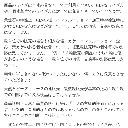
商品のサイズは全体の目安としてご利用ください。細かなサイズ差
や、個体単位でのサイズ差に対しては免責とさせていただきます。
天然石の特性上、細かい傷、インクルージョン、加工時や輸送時に
おける細かな欠けなどが含まれます。これらは補償・交換の対象と
はなりません。
粒単位での販売の場合も細かな傷、カケ、インクルージョン、歪
み、穴カケのある個体は含まれます。複数粒販売時の個体毎での対
応は致しておりません。 （例・「３粒販売の商品のうち１粒に傷
がある」のような場合、１粒単位での補償・交換等の対応は致しか
ねます。）
画像に写しきれない細かい（または少ない）傷、カケは免責とさせ
ていただきます。
天然石ビーズ・ルースの連販売、複数粒販売が基本のため１粒１粒
での細部までに及ぶ検品はしておりません。
商品説明・天然石品質の格付け等は「当店の主観的評価」になりま
す。絶対的、普遍的なものではありませんので、画像と合わせてお
客様ご自身でご判断、ご検討ください。
天然石の特性上、同じ格付け・同じロットの中でもサイズ差、色