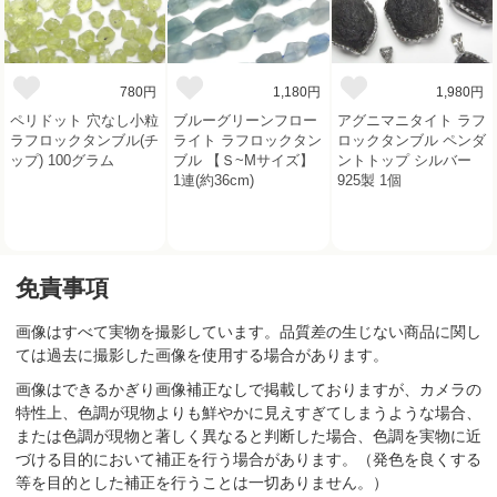
780円
1,180円
1,980円
ペリドット 穴なし小粒
ブルーグリーンフロー
アグニマニタイト ラフ
ラフロックタンブル(チ
ライト ラフロックタン
ロックタンブル ペンダ
ップ) 100グラム
ブル 【Ｓ~Mサイズ】
ントトップ シルバー
1連(約36cm)
925製 1個
免責事項
画像はすべて実物を撮影しています。品質差の生じない商品に関し
ては過去に撮影した画像を使用する場合があります。
画像はできるかぎり画像補正なしで掲載しておりますが、カメラの
特性上、色調が現物よりも鮮やかに見えすぎてしまうような場合、
または色調が現物と著しく異なると判断した場合、色調を実物に近
づける目的において補正を行う場合があります。（発色を良くする
等を目的とした補正を行うことは一切ありません。）