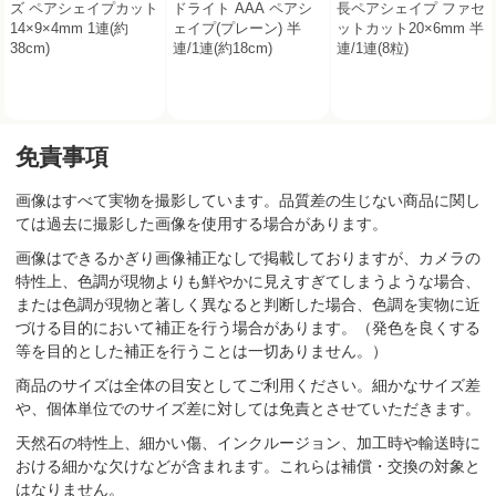
ズ ペアシェイプカット
ドライト AAA ペアシ
長ペアシェイプ ファセ
14×9×4mm 1連(約
ェイプ(プレーン) 半
ットカット20×6mm 半
38cm)
連/1連(約18cm)
連/1連(8粒)
免責事項
画像はすべて実物を撮影しています。品質差の生じない商品に関し
ては過去に撮影した画像を使用する場合があります。
画像はできるかぎり画像補正なしで掲載しておりますが、カメラの
特性上、色調が現物よりも鮮やかに見えすぎてしまうような場合、
または色調が現物と著しく異なると判断した場合、色調を実物に近
づける目的において補正を行う場合があります。（発色を良くする
等を目的とした補正を行うことは一切ありません。）
商品のサイズは全体の目安としてご利用ください。細かなサイズ差
や、個体単位でのサイズ差に対しては免責とさせていただきます。
天然石の特性上、細かい傷、インクルージョン、加工時や輸送時に
おける細かな欠けなどが含まれます。これらは補償・交換の対象と
はなりません。