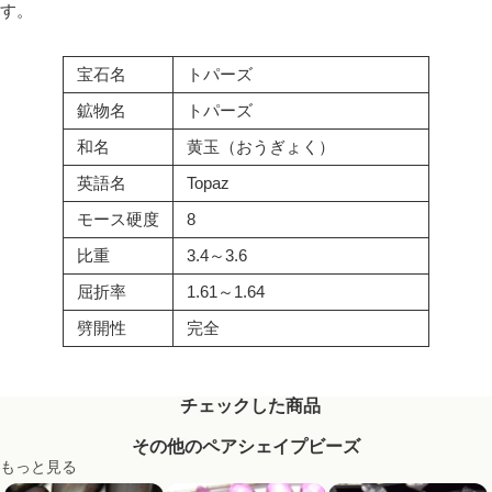
す。
宝石名
トパーズ
鉱物名
トパーズ
和名
黄玉（おうぎょく）
英語名
Topaz
モース硬度
8
比重
3.4～3.6
屈折率
1.61～1.64
劈開性
完全
チェックした商品
その他のペアシェイプビーズ
もっと見る