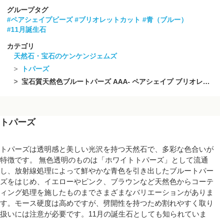
グループタグ
#ペアシェイプビーズ
#ブリオレットカット
#青（ブルー）
#11月誕生石
カテゴリ
天然石・宝石のケンケンジェムズ
トパーズ
宝石質天然色ブルートパーズ AAA- ペアシェイプ ブリオレットカット 半連/1連(約8cm)
トパーズ
トパーズは透明感と美しい光沢を持つ天然石で、多彩な色合いが
特徴です。 無色透明のものは「ホワイトトパーズ」として流通
し、放射線処理によって鮮やかな青色を引き出したブルートパー
ズをはじめ、イエローやピンク、ブラウンなど天然色からコーテ
ィング処理を施したものまでさまざまなバリエーションがありま
す。モース硬度は高めですが、劈開性を持つため割れやすく取り
扱いには注意が必要です。11月の誕生石としても知られていま