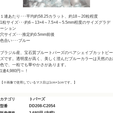
１連あたり･･･平均約58.25カラット、約18～20粒程度
1粒サイズ･･･約6～13×4～7.5×4～5.5mm程度のサイズグラデ
ーション
穴サイズ･･･推定約0.5mm前後
色合い･･･ブルー
ブラジル産、宝石質ブルートパーズのペアシェイプカットビー
ズです。透明度が高く、美しく澄んだブルーカラーは天然のお
色で、一粒でも華やかさがあります。
1連4,980円～！
【※画像で使用しているマス目は1cm×1cmです。】
カテゴリ
トパーズ
型番
DD208-C2054
販売価格
2,680円 (内税)