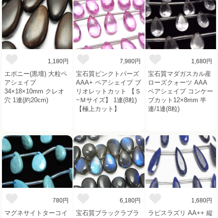
1,180円
7,980円
1,680円
エボニー(黒壇) 大粒ペ
宝石質ピンクトパーズ
宝石質マダガスカル産
アシェイプ
AAA+ ペアシェイプ ブ
ローズクォーツ AAA
34×18×10mm クレオ
リオレットカット 【Ｓ
ペアシェイプ コンケー
穴 1連(約20cm)
~Ｍサイズ】 1連(8粒)
ブカット12×8mm 半
【極上カット】
連/1連(8粒)
780円
6,180円
1,680円
マグネサイトターコイ
宝石質ブラックラブラ
ラピスラズリ AA++ 縦