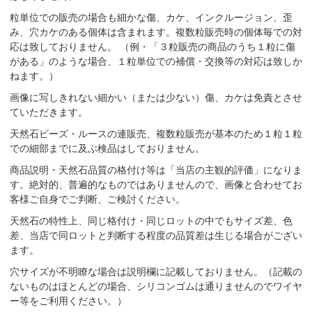
粒単位での販売の場合も細かな傷、カケ、インクルージョン、歪
み、穴カケのある個体は含まれます。複数粒販売時の個体毎での対
応は致しておりません。 （例・「３粒販売の商品のうち１粒に傷
がある」のような場合、１粒単位での補償・交換等の対応は致しか
ねます。）
画像に写しきれない細かい（または少ない）傷、カケは免責とさせ
ていただきます。
天然石ビーズ・ルースの連販売、複数粒販売が基本のため１粒１粒
での細部までに及ぶ検品はしておりません。
商品説明・天然石品質の格付け等は「当店の主観的評価」になりま
す。絶対的、普遍的なものではありませんので、画像と合わせてお
客様ご自身でご判断、ご検討ください。
天然石の特性上、同じ格付け・同じロットの中でもサイズ差、色
差、当店で同ロットと判断する程度の品質差は生じる場合がござい
ます。
穴サイズが不明瞭な場合は説明欄に記載しておりません。（記載の
ないものはほとんどの場合、シリコンゴムは通りませんのでワイヤ
ー等をご利用ください。）