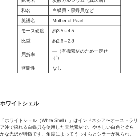
鉱物名
炭酸カルシウム（真珠層）
和名
白蝶貝・黒蝶貝など
英語名
Mother of Pearl
モース硬度
約3.5～4.5
比重
約2.6～2.8
―（有機素材のため一定せ
屈折率
ず）
劈開性
なし
ホワイトシェル
「ホワイトシェル（White Shell）」はインドネシア〜オーストラリ
ア沖で採れる白蝶貝を使用した天然素材で、やさしい白色と柔ら
かな光沢が特徴です。角度によってうっすらとシラーが見られ、