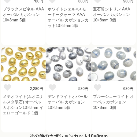
780円
880円
980円
ブラックスピネル AAA
ホワイトシェル×スモ
宝石質シトリン AAA
オーバル カボション
ーキークォーツ AAA
オーバル カボション
10×8mm 5個
オーバル カボションカ
10×8mm 3個
ット10×8mm 3個
2,280円
580円
680円
メテオライト(ムオニナ
デンドライトオパール
ブルーシェーライト オ
ルスタ隕石) オーバル
オーバル カボション
ーバル カボション
カボション10×8mm イ
10×8mm 5個
10×8mm 3個
エローゴールド 1個
その他のカボションカット10×8mm