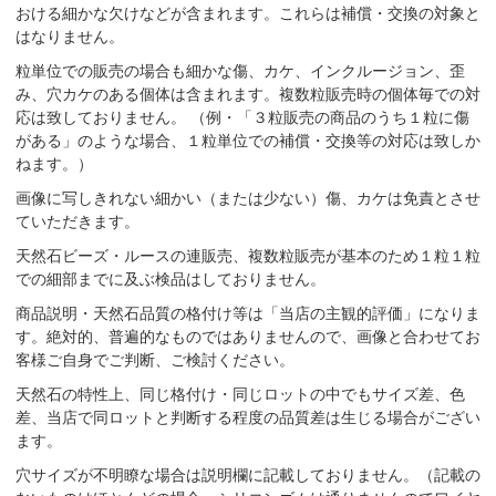
おける細かな欠けなどが含まれます。これらは補償・交換の対象と
はなりません。
粒単位での販売の場合も細かな傷、カケ、インクルージョン、歪
み、穴カケのある個体は含まれます。複数粒販売時の個体毎での対
応は致しておりません。 （例・「３粒販売の商品のうち１粒に傷
がある」のような場合、１粒単位での補償・交換等の対応は致しか
ねます。）
画像に写しきれない細かい（または少ない）傷、カケは免責とさせ
ていただきます。
天然石ビーズ・ルースの連販売、複数粒販売が基本のため１粒１粒
での細部までに及ぶ検品はしておりません。
商品説明・天然石品質の格付け等は「当店の主観的評価」になりま
す。絶対的、普遍的なものではありませんので、画像と合わせてお
客様ご自身でご判断、ご検討ください。
天然石の特性上、同じ格付け・同じロットの中でもサイズ差、色
差、当店で同ロットと判断する程度の品質差は生じる場合がござい
ます。
穴サイズが不明瞭な場合は説明欄に記載しておりません。（記載の