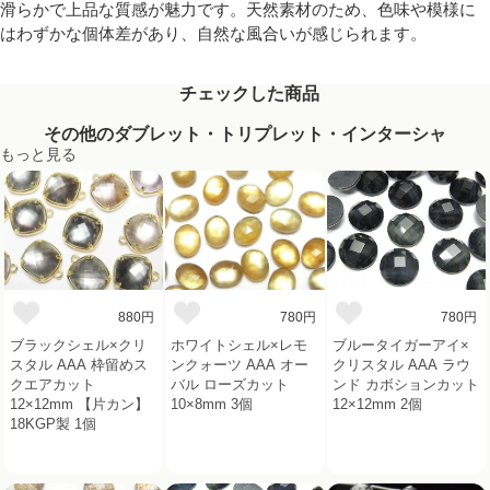
滑らかで上品な質感が魅力です。天然素材のため、色味や模様に
はわずかな個体差があり、自然な風合いが感じられます。
チェックした商品
その他のダブレット・トリプレット・インターシャ
もっと見る
880円
780円
780円
ブラックシェル×クリ
ホワイトシェル×レモ
ブルータイガーアイ×
スタル AAA 枠留めス
ンクォーツ AAA オー
クリスタル AAA ラウ
クエアカット
バル ローズカット
ンド カボションカット
12×12mm 【片カン】
10×8mm 3個
12×12mm 2個
18KGP製 1個