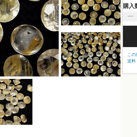
購入
この
送料