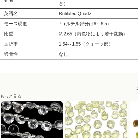
き）
英語名
Rutilated Quartz
モース硬度
7（ルチル部分は6～6.5）
比重
約2.65（内包物により若干変動）
屈折率
1.54～1.55（クォーツ部）
劈開性
なし
もっと見る