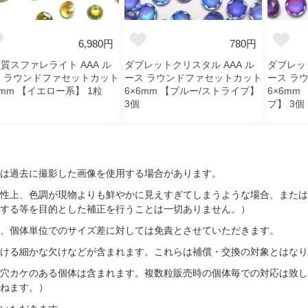
6,980円
780円
質スファレライト AAA ル
ダブレットクリスタル AAA ル
ダブレッ
 ラウンドファセットカット
ース ラウンドファセットカット
ース ラ
6mm 【イエロー系】 1粒
6×6mm 【ブルー/ストライプ】
6×6mm
3個
プ】 3個
は過去に撮影した画像を使用する場合があります。
性上、色調が現物よりも鮮やかに見えすぎてしまうような場合、または
する等を目的とした補正を行うことは一切ありません。）
、個体単位でのサイズ差に対しては免責とさせていただきます。
ける細かな欠けなどが含まれます。これらは補償・交換の対象とはなり
穴カケのある個体は含まれます。複数粒販売時の個体毎での対応は致し
ねます。）