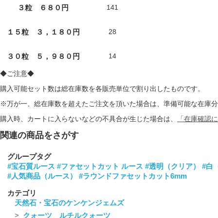
３粒 ６８０円
141
１５粒 ３，１８０円
28
３０粒 ５，９８０円
14
◆ご注意◆
購入可能セット数は総在庫数を各販売単位で割り出したものです。
※万が一、総在庫数を超えたご注文を頂いた場合は、準備可能な在庫分
購入時、カートに入らないなどの不具合が生じた場合は、
「在庫確認に
関連の商品をさがす
グループタグ
#宝石質ルース
#ファセットカット ルース
#透明（クリア）
#白
#人気商品（ルース）
#ラウンドファセットカット6mm
カテゴリ
天然石・宝石のケンケンジェムズ
クォーツ ルチルクォーツ