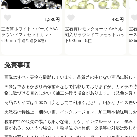
1,280円
480円
宝石質ホワイトトパーズ AAA
宝石質レモンクォーツ AAA 彫
宝石
ラウンドファセットカット
刻入りラウンドファセットカッ
ース
6×6mm 半連/1連(26粒)
ト6×6mm 5粒
6×
免責事項
画像はすべて実物を撮影しています。品質差の生じない商品に関して
画像はできるかぎり画像補正なしで掲載しておりますが、カメラの特
物に近づける目的において補正を行う場合があります。（発色を良く
商品のサイズは全体の目安としてご利用ください。細かなサイズ差や
天然石の特性上、細かい傷、インクルージョン、加工時や輸送時にお
粒単位での販売の場合も細かな傷、カケ、インクルージョン、歪み、
傷がある」のような場合、１粒単位での補償・交換等の対応は致しか