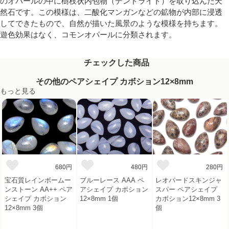
のオパールの中に樹枝状内包物（デンドライト）を取り込んだ天
然石です。この模様は、二酸化マンガンなどの鉱物が内部に浸透
してできたもので、自然が描いた風景のような模様を持ちます。
遊色効果はなく、コモンオパールに分類されます。
チェックした商品
その他のペアシェイプ カボション12×8mm
もっと見る
680円
480円
280円
宝石質レインボームー
ブルーレース AAA ペ
レオパードスキンジャ
ンストーン AA++ ペア
アシェイプ カボション
スパー ペアシェイプ
シェイプ カボション
12×8mm 1個
カボション12×8mm 3
12×8mm 3個
個