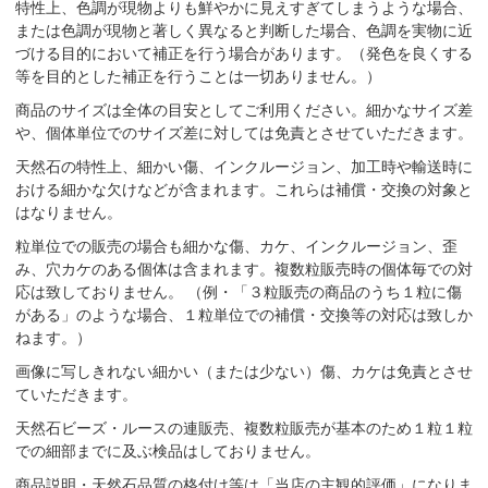
特性上、色調が現物よりも鮮やかに見えすぎてしまうような場合、
または色調が現物と著しく異なると判断した場合、色調を実物に近
づける目的において補正を行う場合があります。（発色を良くする
等を目的とした補正を行うことは一切ありません。）
商品のサイズは全体の目安としてご利用ください。細かなサイズ差
や、個体単位でのサイズ差に対しては免責とさせていただきます。
天然石の特性上、細かい傷、インクルージョン、加工時や輸送時に
おける細かな欠けなどが含まれます。これらは補償・交換の対象と
はなりません。
粒単位での販売の場合も細かな傷、カケ、インクルージョン、歪
み、穴カケのある個体は含まれます。複数粒販売時の個体毎での対
応は致しておりません。 （例・「３粒販売の商品のうち１粒に傷
がある」のような場合、１粒単位での補償・交換等の対応は致しか
ねます。）
画像に写しきれない細かい（または少ない）傷、カケは免責とさせ
ていただきます。
天然石ビーズ・ルースの連販売、複数粒販売が基本のため１粒１粒
での細部までに及ぶ検品はしておりません。
商品説明・天然石品質の格付け等は「当店の主観的評価」になりま