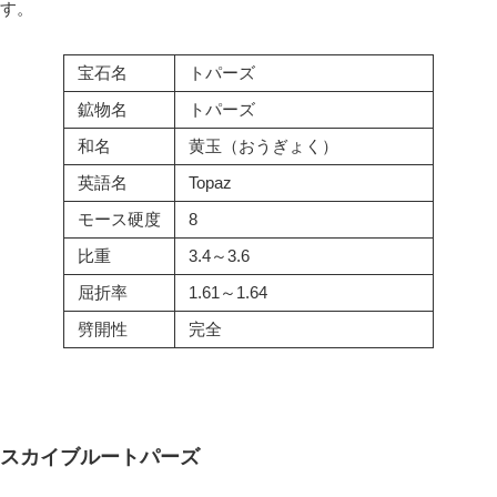
す。
宝石名
トパーズ
鉱物名
トパーズ
和名
黄玉（おうぎょく）
英語名
Topaz
モース硬度
8
比重
3.4～3.6
屈折率
1.61～1.64
劈開性
完全
スカイブルートパーズ