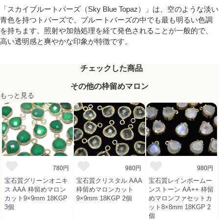
「スカイブルートパーズ（Sky Blue Topaz）」は、空のような淡い
青色を持つトパーズで、ブルートパーズの中でも最も明るい色調
を持ちます。照射や加熱処理を経て発色されることが一般的で、
高い透明感と爽やかな印象が特徴です。
チェックした商品
その他の枠留めマロン
もっと見る
780円
980円
980円
宝石質グリーンオニキ
宝石質クリスタル AAA
宝石質レインボームー
ス AAA 枠留めマロン
枠留めマロンカット
ンストーン AA++ 枠留
カット9×9mm 18KGP
9×9mm 18KGP 2個
めマロンファセットカ
3個
ット8×8mm 18KGP 2
個