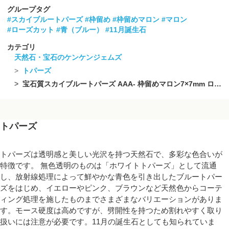
グループタグ
#スカイブルートパーズ
#枠留め
#枠留めマロン
#マロン
#ローズカット
#青（ブルー）
#11月誕生石
カテゴリ
天然石・宝石のケンケンジェムズ
トパーズ
宝石質スカイブルートパーズ AAA- 枠留めマロン7×7mm ローズカット 18KGP 3個
トパーズ
トパーズは透明感と美しい光沢を持つ天然石で、多彩な色合いが
特徴です。 無色透明のものは「ホワイトトパーズ」として流通
し、放射線処理によって鮮やかな青色を引き出したブルートパー
ズをはじめ、イエローやピンク、ブラウンなど天然色からコーテ
ィング処理を施したものまでさまざまなバリエーションがありま
す。モース硬度は高めですが、劈開性を持つため割れやすく取り
扱いには注意が必要です。11月の誕生石としても知られていま