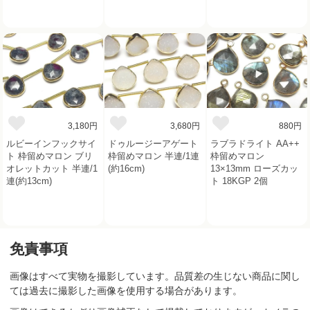
3,180円
3,680円
880円
ルビーインフックサイ
ドゥルージーアゲート
ラブラドライト AA++
ト 枠留めマロン ブリ
枠留めマロン 半連/1連
枠留めマロン
オレットカット 半連/1
(約16cm)
13×13mm ローズカッ
連(約13cm)
ト 18KGP 2個
免責事項
画像はすべて実物を撮影しています。品質差の生じない商品に関し
ては過去に撮影した画像を使用する場合があります。