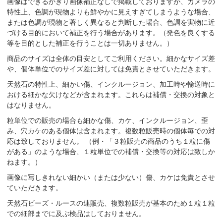
画像はできるかぎり画像補正なしで掲載しておりますが、カメラの
特性上、色調が現物よりも鮮やかに見えすぎてしまうような場合、
または色調が現物と著しく異なると判断した場合、色調を実物に近
づける目的において補正を行う場合があります。（発色を良くする
等を目的とした補正を行うことは一切ありません。）
商品のサイズは全体の目安としてご利用ください。細かなサイズ差
や、個体単位でのサイズ差に対しては免責とさせていただきます。
天然石の特性上、細かい傷、インクルージョン、加工時や輸送時に
おける細かな欠けなどが含まれます。これらは補償・交換の対象と
はなりません。
粒単位での販売の場合も細かな傷、カケ、インクルージョン、歪
み、穴カケのある個体は含まれます。複数粒販売時の個体毎での対
応は致しておりません。 （例・「３粒販売の商品のうち１粒に傷
がある」のような場合、１粒単位での補償・交換等の対応は致しか
ねます。）
画像に写しきれない細かい（または少ない）傷、カケは免責とさせ
ていただきます。
天然石ビーズ・ルースの連販売、複数粒販売が基本のため１粒１粒
での細部までに及ぶ検品はしておりません。