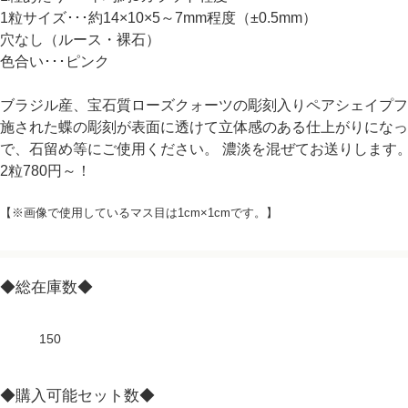
1粒サイズ･･･約14×10×5～7mm程度（±0.5mm）
穴なし（ルース・裸石）
色合い･･･ピンク
ブラジル産、宝石質ローズクォーツの彫刻入りペアシェイプフ
施された蝶の彫刻が表面に透けて立体感のある仕上がりになっ
で、石留め等にご使用ください。 濃淡を混ぜてお送りします
2粒780円～！
【※画像で使用しているマス目は1cm×1cmです。】
◆総在庫数◆
150
◆購入可能セット数◆