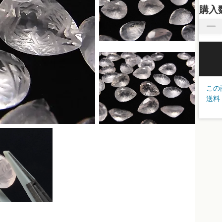
購入
この
送料