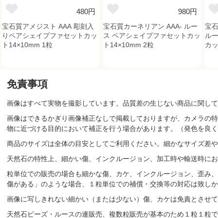
480円
980円
宝石質アメジスト AAA 彫刻入
宝石質カーネリアン AAA- ルー
宝石
りペアシェイプファセットカッ
ス ペアシェイプファセットカッ
ルー
ト14×10mm 1粒
ト14×10mm 2粒
カッ
免責事項
画像はすべて実物を撮影しています。品質差の生じない商品に関して
画像はできるかぎり画像補正なしで掲載しておりますが、カメラの特
物に近づける目的において補正を行う場合があります。（発色を良く
商品のサイズは全体の目安としてご利用ください。細かなサイズ差や
天然石の特性上、細かい傷、インクルージョン、加工時や輸送時にお
粒単位での販売の場合も細かな傷、カケ、インクルージョン、歪み、
傷がある」のような場合、１粒単位での補償・交換等の対応は致しか
画像に写しきれない細かい（または少ない）傷、カケは免責とさせて
天然石ビーズ・ルースの連販売、複数粒販売が基本のため１粒１粒で