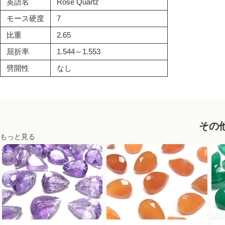
英語名
Rose Quartz
モース硬度
7
比重
2.65
屈折率
1.544～1.553
劈開性
なし
その
もっと見る