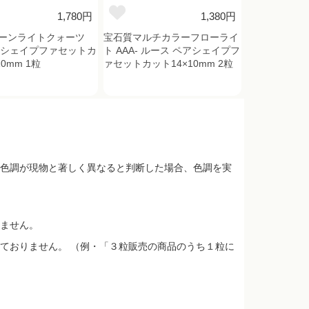
1,780円
1,380円
ーンライトクォーツ
宝石質マルチカラーフローライ
ペアシェイプファセットカ
ト AAA- ルース ペアシェイプフ
10mm 1粒
ァセットカット14×10mm 2粒
色調が現物と著しく異なると判断した場合、色調を実
ません。
ておりません。 （例・「３粒販売の商品のうち１粒に