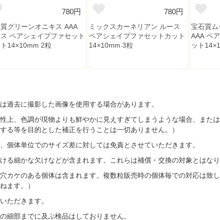
780円
780円
質グリーンオニキス AAA
ミックスカーネリアン ルース
宝石質ム
ス ペアシェイプファセット
ペアシェイプファセットカット
AAA 
ト14×10mm 2粒
14×10mm 3粒
ット14×
は過去に撮影した画像を使用する場合があります。
性上、色調が現物よりも鮮やかに見えすぎてしまうような場合、または
する等を目的とした補正を行うことは一切ありません。）
、個体単位でのサイズ差に対しては免責とさせていただきます。
ける細かな欠けなどが含まれます。これらは補償・交換の対象とはなり
穴カケのある個体は含まれます。複数粒販売時の個体毎での対応は致し
ねます。）
いただきます。
の細部までに及ぶ検品はしておりません。