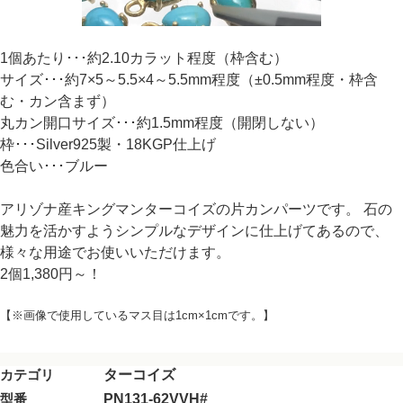
1個あたり･･･約2.10カラット程度（枠含む）
サイズ･･･約7×5～5.5×4～5.5mm程度（±0.5mm程度・枠含
む・カン含まず）
丸カン開口サイズ･･･約1.5mm程度（開閉しない）
枠･･･Silver925製・18KGP仕上げ
色合い･･･ブルー
アリゾナ産キングマンターコイズの片カンパーツです。 石の
魅力を活かすようシンプルなデザインに仕上げてあるので、
様々な用途でお使いいただけます。
2個1,380円～！
【※画像で使用しているマス目は1cm×1cmです。】
カテゴリ
ターコイズ
型番
PN131-62VVH#