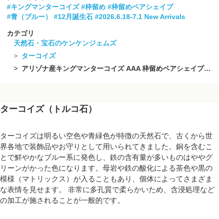
#キングマンターコイズ
#枠留め
#枠留めペアシェイプ
#青（ブルー）
#12月誕生石
#2026.6.18-7.1 New Arrivals
カテゴリ
天然石・宝石のケンケンジェムズ
ターコイズ
アリゾナ産キングマンターコイズ AAA 枠留めペアシェイプ7×5mm 18KGP 2個
ターコイズ（トルコ石）
ターコイズは明るい空色や青緑色が特徴の天然石で、古くから世
界各地で装飾品やお守りとして用いられてきました。銅を含むこ
とで鮮やかなブルー系に発色し、鉄の含有量が多いものはややグ
リーンがかった色になります。母岩や鉄の酸化による茶色や黒の
模様（マトリックス）が入ることもあり、個体によってさまざま
な表情を見せます。 非常に多孔質で柔らかいため、含浸処理など
の加工が施されることが一般的です。