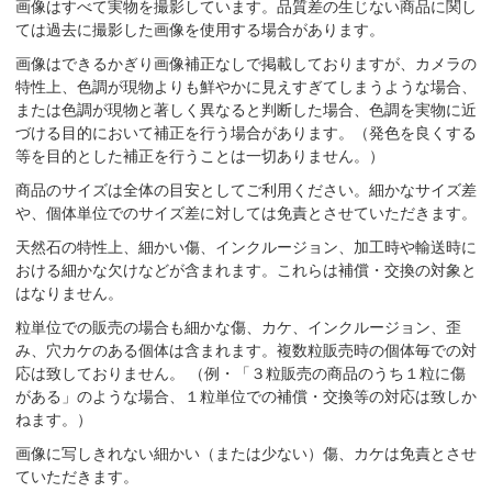
画像はすべて実物を撮影しています。品質差の生じない商品に関し
ては過去に撮影した画像を使用する場合があります。
画像はできるかぎり画像補正なしで掲載しておりますが、カメラの
特性上、色調が現物よりも鮮やかに見えすぎてしまうような場合、
または色調が現物と著しく異なると判断した場合、色調を実物に近
づける目的において補正を行う場合があります。（発色を良くする
等を目的とした補正を行うことは一切ありません。）
商品のサイズは全体の目安としてご利用ください。細かなサイズ差
や、個体単位でのサイズ差に対しては免責とさせていただきます。
天然石の特性上、細かい傷、インクルージョン、加工時や輸送時に
おける細かな欠けなどが含まれます。これらは補償・交換の対象と
はなりません。
粒単位での販売の場合も細かな傷、カケ、インクルージョン、歪
み、穴カケのある個体は含まれます。複数粒販売時の個体毎での対
応は致しておりません。 （例・「３粒販売の商品のうち１粒に傷
がある」のような場合、１粒単位での補償・交換等の対応は致しか
ねます。）
画像に写しきれない細かい（または少ない）傷、カケは免責とさせ
ていただきます。