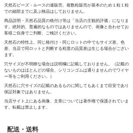
天然石ビーズ・ルースの連販売、複数粒販売が基本のため１粒１粒
での細部までに及ぶ検品はしておりません。
商品説明・天然石品質の格付け等は「当店の主観的評価」になりま
す。絶対的、普遍的なものではありませんので、画像と合わせてお
客様ご自身でご判断、ご検討ください。
天然石の特性上、同じ格付け・同じロットの中でもサイズ差、色
差、当店で同ロットと判断する程度の品質差は生じる場合がござい
ます。
穴サイズが不明瞭な場合は説明欄に記載しておりません。（記載の
ないものはほとんどの場合、シリコンゴムは通りませんのでワイヤ
ー等をご利用ください。）
天然石に穴サイズの記載のあるものに関してもあくまで目安であり
保証対象ではありません。
当店サイト上にある画像、文章については著作権で保護されていま
す。転載は禁止します。
配送・送料