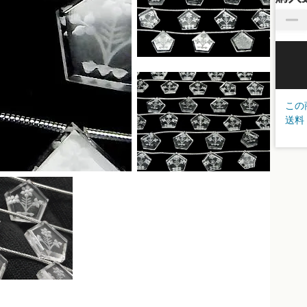
この
送料