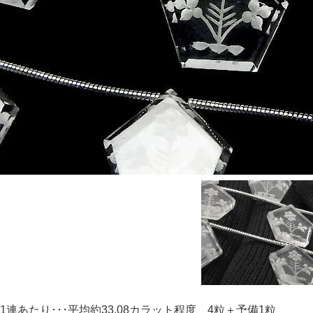
1連あたり･･･平均約33.08カラット程度、4粒＋予備1粒