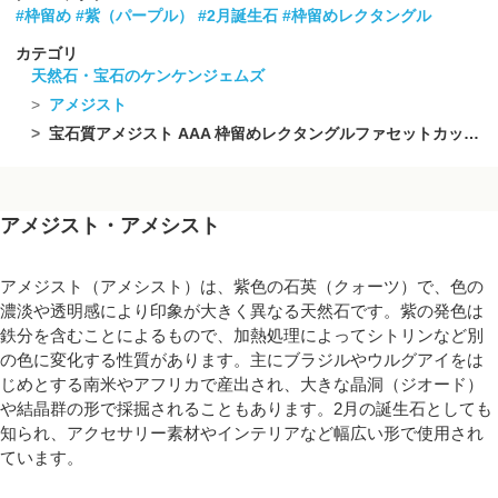
#枠留め
#紫（パープル）
#2月誕生石
#枠留めレクタングル
カテゴリ
天然石・宝石のケンケンジェムズ
アメジスト
宝石質アメジスト AAA 枠留めレクタングルファセットカット9×7mm 18KGP 1個
アメジスト・アメシスト
アメジスト（アメシスト）は、紫色の石英（クォーツ）で、色の
濃淡や透明感により印象が大きく異なる天然石です。紫の発色は
鉄分を含むことによるもので、加熱処理によってシトリンなど別
の色に変化する性質があります。主にブラジルやウルグアイをは
じめとする南米やアフリカで産出され、大きな晶洞（ジオード）
や結晶群の形で採掘されることもあります。2月の誕生石としても
知られ、アクセサリー素材やインテリアなど幅広い形で使用され
ています。