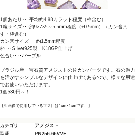
1個あたり･･･平均約4.88カラット程度（枠含む）
1粒サイズ･･･約9×7×5～5.5mm程度（±0.5mm）（カン含ま
ず・枠含む）
カン穴サイズ･･･約1.5mm程度
枠･･･Silver925製 K18GP仕上げ
色合い･･･パープル
ブラジル産、宝石質アメジストの片カンパーツです。石の魅力
を活かすシンプルなデザインに仕上げてあるので、様々な用途
でお使いいただけます。
1個580円～！
【※画像で使用しているマス目は1cm×1cmです。】
カテゴリ
アメジスト
型番
PN256-66VVF