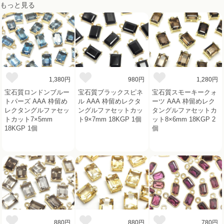
もっと見る
1,380円
980円
1,280円
宝石質ロンドンブルー
宝石質ブラックスピネ
宝石質スモーキークォ
トパーズ AAA 枠留め
ル AAA 枠留めレクタ
ーツ AAA 枠留めレク
レクタングルファセッ
ングルファセットカッ
タングルファセットカ
トカット7×5mm
ト9×7mm 18KGP 1個
ット8×6mm 18KGP 2
18KGP 1個
個
880円
880円
780円