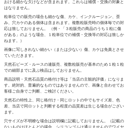
おける細かな欠けなどが含まれます。これらは補償・交換の対象と
はなりません。
粒単位での販売の場合も細かな傷、カケ、インクルージョン、歪
み、穴カケのある個体は含まれます。複数粒販売時の個体毎での対
応は致しておりません。 （例・「３粒販売の商品のうち１粒に傷
がある」のような場合、１粒単位での補償・交換等の対応は致しか
ねます。）
画像に写しきれない細かい（または少ない）傷、カケは免責とさせ
ていただきます。
天然石ビーズ・ルースの連販売、複数粒販売が基本のため１粒１粒
での細部までに及ぶ検品はしておりません。
商品説明・天然石品質の格付け等は「当店の主観的評価」になりま
す。絶対的、普遍的なものではありませんので、画像と合わせてお
客様ご自身でご判断、ご検討ください。
天然石の特性上、同じ格付け・同じロットの中でもサイズ差、色
差、当店で同ロットと判断する程度の品質差は生じる場合がござい
ます。
穴サイズが不明瞭な場合は説明欄に記載しておりません。（記載の
ないものはほとんどの場合、シリコンゴムは通りませんのでワイヤ