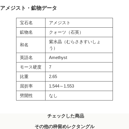
アメジスト・鉱物データ
宝石名
アメジスト
鉱物名
クォーツ（石英）
紫水晶（むらさきすいしょ
和名
う）
英語名
Amethyst
モース硬度
7
比重
2.65
屈折率
1.544～1.553
劈開性
なし
チェックした商品
その他の枠留めレクタングル