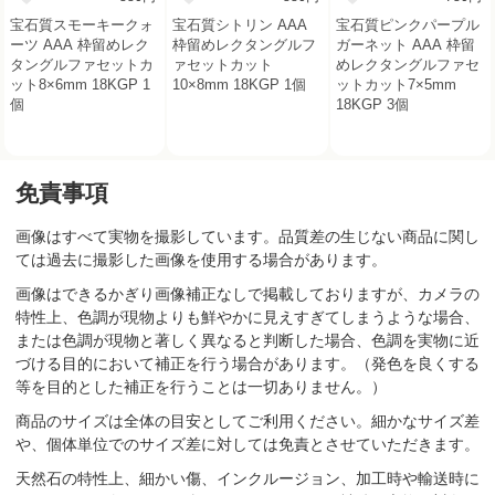
宝石質スモーキークォ
宝石質シトリン AAA
宝石質ピンクパープル
ーツ AAA 枠留めレク
枠留めレクタングルフ
ガーネット AAA 枠留
タングルファセットカ
ァセットカット
めレクタングルファセ
ット8×6mm 18KGP 1
10×8mm 18KGP 1個
ットカット7×5mm
個
18KGP 3個
免責事項
画像はすべて実物を撮影しています。品質差の生じない商品に関し
ては過去に撮影した画像を使用する場合があります。
画像はできるかぎり画像補正なしで掲載しておりますが、カメラの
特性上、色調が現物よりも鮮やかに見えすぎてしまうような場合、
または色調が現物と著しく異なると判断した場合、色調を実物に近
づける目的において補正を行う場合があります。（発色を良くする
等を目的とした補正を行うことは一切ありません。）
商品のサイズは全体の目安としてご利用ください。細かなサイズ差
や、個体単位でのサイズ差に対しては免責とさせていただきます。
天然石の特性上、細かい傷、インクルージョン、加工時や輸送時に