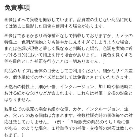
免責事項
画像はすべて実物を撮影しています。品質差の生じない商品に関し
ては過去に撮影した画像を使用する場合があります。
画像はできるかぎり画像補正なしで掲載しておりますが、カメラの
特性上、色調が現物よりも鮮やかに見えすぎてしまうような場合、
または色調が現物と著しく異なると判断した場合、色調を実物に近
づける目的において補正を行う場合があります。（発色を良くする
等を目的とした補正を行うことは一切ありません。）
商品のサイズは全体の目安としてご利用ください。細かなサイズ差
や、個体単位でのサイズ差に対しては免責とさせていただきます。
天然石の特性上、細かい傷、インクルージョン、加工時や輸送時に
おける細かな欠けなどが含まれます。これらは補償・交換の対象と
はなりません。
粒単位での販売の場合も細かな傷、カケ、インクルージョン、歪
み、穴カケのある個体は含まれます。複数粒販売時の個体毎での対
応は致しておりません。 （例・「３粒販売の商品のうち１粒に傷
がある」のような場合、１粒単位での補償・交換等の対応は致しか
ねます。）