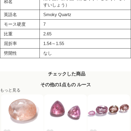
和名
すいしょう）
英語名
Smoky Quartz
モース硬度
7
比重
2.65
屈折率
1.54～1.55
劈開性
なし
チェックした商品
その他の1点もの ルース
もっと見る