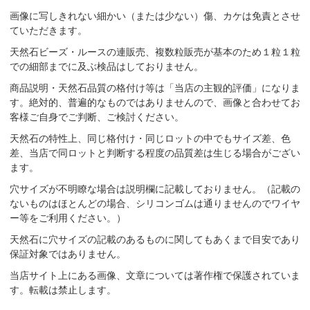
画像に写しきれない細かい（または少ない）傷、カケは免責とさせ
ていただきます。
天然石ビーズ・ルースの連販売、複数粒販売が基本のため１粒１粒
での細部までに及ぶ検品はしておりません。
商品説明・天然石品質の格付け等は「当店の主観的評価」になりま
す。絶対的、普遍的なものではありませんので、画像と合わせてお
客様ご自身でご判断、ご検討ください。
天然石の特性上、同じ格付け・同じロットの中でもサイズ差、色
差、当店で同ロットと判断する程度の品質差は生じる場合がござい
ます。
穴サイズが不明瞭な場合は説明欄に記載しておりません。（記載の
ないものはほとんどの場合、シリコンゴムは通りませんのでワイヤ
ー等をご利用ください。）
天然石に穴サイズの記載のあるものに関してもあくまで目安であり
保証対象ではありません。
当店サイト上にある画像、文章については著作権で保護されていま
す。転載は禁止します。