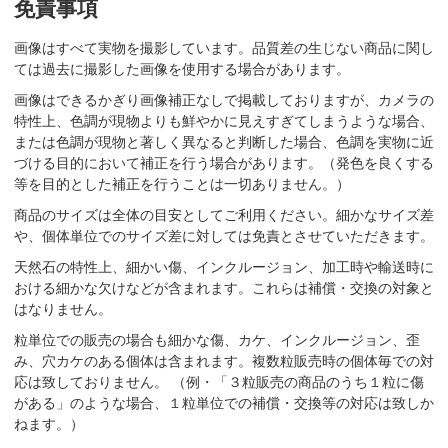
免責事項
画像はすべて実物を撮影しています。品質差の生じない商品に関し
ては過去に撮影した画像を使用する場合があります。
画像はできるかぎり画像補正なしで掲載しておりますが、カメラの
特性上、色調が現物よりも鮮やかに見えすぎてしまうような場合、
または色調が現物と著しく異なると判断した場合、色調を実物に近
づける目的において補正を行う場合があります。（発色を良くする
等を目的とした補正を行うことは一切ありません。）
商品のサイズは全体の目安としてご利用ください。細かなサイズ差
や、個体単位でのサイズ差に対しては免責とさせていただきます。
天然石の特性上、細かい傷、インクルージョン、加工時や輸送時に
おける細かな欠けなどが含まれます。これらは補償・交換の対象と
はなりません。
粒単位での販売の場合も細かな傷、カケ、インクルージョン、歪
み、穴カケのある個体は含まれます。複数粒販売時の個体毎での対
応は致しておりません。 （例・「３粒販売の商品のうち１粒に傷
がある」のような場合、１粒単位での補償・交換等の対応は致しか
ねます。）