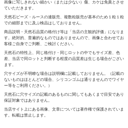
画像に写しきれない細かい（または少ない）傷、カケは免責とさせ
ていただきます。
天然石ビーズ・ルースの連販売、複数粒販売が基本のため１粒１粒
での細部までに及ぶ検品はしておりません。
商品説明・天然石品質の格付け等は「当店の主観的評価」になりま
す。絶対的、普遍的なものではありませんので、画像と合わせてお
客様ご自身でご判断、ご検討ください。
天然石の特性上、同じ格付け・同じロットの中でもサイズ差、色
差、当店で同ロットと判断する程度の品質差は生じる場合がござい
ます。
穴サイズが不明瞭な場合は説明欄に記載しておりません。（記載の
ないものはほとんどの場合、シリコンゴムは通りませんのでワイヤ
ー等をご利用ください。）
天然石に穴サイズの記載のあるものに関してもあくまで目安であり
保証対象ではありません。
当店サイト上にある画像、文章については著作権で保護されていま
す。転載は禁止します。