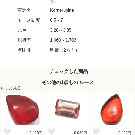
き）
英語名
Kornerupine
モース硬度
6.5～7
比重
3.28～3.35
屈折率
1.660～1.703
劈開性
明瞭（2方向）
チェックした商品
その他の1点もの ルース
もっと見る
8,480円
8,980円
8,480円