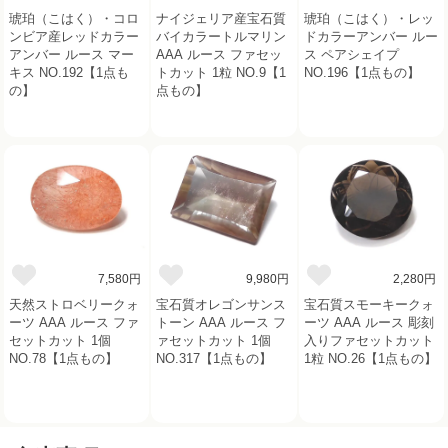
琥珀（こはく）・コロ
ナイジェリア産宝石質
琥珀（こはく）・レッ
ンビア産レッドカラー
バイカラートルマリン
ドカラーアンバー ルー
アンバー ルース マー
AAA ルース ファセッ
ス ペアシェイプ
キス NO.192【1点も
トカット 1粒 NO.9【1
NO.196【1点もの】
の】
点もの】
7,580円
9,980円
2,280円
天然ストロベリークォ
宝石質オレゴンサンス
宝石質スモーキークォ
ーツ AAA ルース ファ
トーン AAA ルース フ
ーツ AAA ルース 彫刻
セットカット 1個
ァセットカット 1個
入りファセットカット
NO.78【1点もの】
NO.317【1点もの】
1粒 NO.26【1点もの】