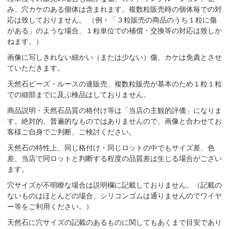
み、穴カケのある個体は含まれます。複数粒販売時の個体毎での対
応は致しておりません。 （例・「３粒販売の商品のうち１粒に傷
がある」のような場合、１粒単位での補償・交換等の対応は致しか
ねます。）
画像に写しきれない細かい（または少ない）傷、カケは免責とさせ
ていただきます。
天然石ビーズ・ルースの連販売、複数粒販売が基本のため１粒１粒
での細部までに及ぶ検品はしておりません。
商品説明・天然石品質の格付け等は「当店の主観的評価」になりま
す。絶対的、普遍的なものではありませんので、画像と合わせてお
客様ご自身でご判断、ご検討ください。
天然石の特性上、同じ格付け・同じロットの中でもサイズ差、色
差、当店で同ロットと判断する程度の品質差は生じる場合がござい
ます。
穴サイズが不明瞭な場合は説明欄に記載しておりません。（記載の
ないものはほとんどの場合、シリコンゴムは通りませんのでワイヤ
ー等をご利用ください。）
天然石に穴サイズの記載のあるものに関してもあくまで目安であり