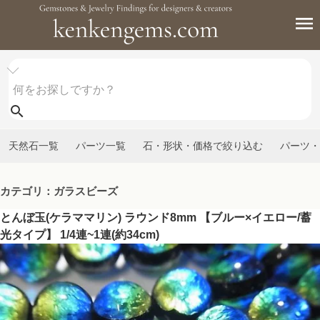
天然石一覧
パーツ一覧
石・形状・価格で絞り込む
パーツ・
カテゴリ：ガラスビーズ
とんぼ玉(ケラママリン) ラウンド8mm 【ブルー×イエロー/蓄
光タイプ】 1/4連~1連(約34cm)