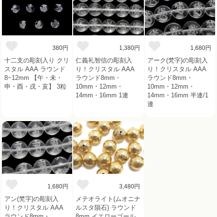
380円
1,380円
1,680円
十二支の彫刻入り クリ
仁義礼智信の彫刻入
アーク(梵字)の彫刻入
スタル AAA ラウンド
り！クリスタル AAA
り！クリスタル AAA
8~12mm 【午・未・
ラウンド8mm・
ラウンド8mm・
申・酉・戌・亥】 3粒
10mm・12mm・
10mm・12mm・
14mm・16mm 1連
14mm・16mm 半連/1
連
1,680円
3,480円
アン(梵字)の彫刻入
メテオライト(ムオニナ
り！クリスタル AAA
ルスタ隕石) ラウンド
ラウンド8mm・
8mm イエローゴール