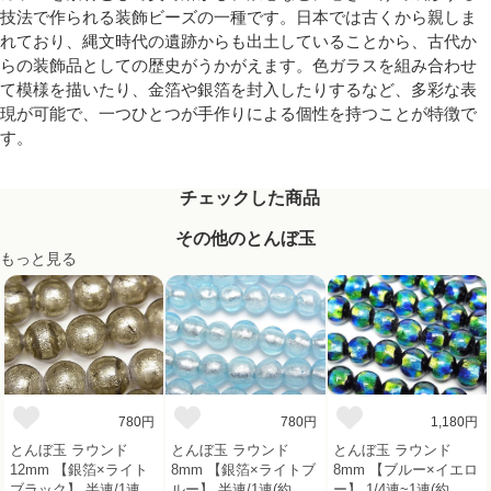
技法で作られる装飾ビーズの一種です。日本では古くから親しま
れており、縄文時代の遺跡からも出土していることから、古代か
らの装飾品としての歴史がうかがえます。色ガラスを組み合わせ
て模様を描いたり、金箔や銀箔を封入したりするなど、多彩な表
現が可能で、一つひとつが手作りによる個性を持つことが特徴で
す。
チェックした商品
その他のとんぼ玉
もっと見る
780円
780円
1,180円
とんぼ玉 ラウンド
とんぼ玉 ラウンド
とんぼ玉 ラウンド
12mm 【銀箔×ライト
8mm 【銀箔×ライトブ
8mm 【ブルー×イエロ
ブラック】 半連/1連
ルー】 半連/1連(約
ー】 1/4連~1連(約