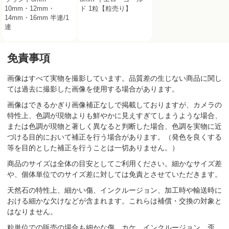
10mm・12mm・
ド 1粒【粒売り】
14mm・16mm 半連/1
連
免責事項
画像はすべて実物を撮影しています。品質差の生じない商品に関し
ては過去に撮影した画像を使用する場合があります。
画像はできるかぎり画像補正なしで掲載しておりますが、カメラの
特性上、色調が現物よりも鮮やかに見えすぎてしまうような場合、
または色調が現物と著しく異なると判断した場合、色調を実物に近
づける目的において補正を行う場合があります。（発色を良くする
等を目的とした補正を行うことは一切ありません。）
商品のサイズは全体の目安としてご利用ください。細かなサイズ差
や、個体単位でのサイズ差に対しては免責とさせていただきます。
天然石の特性上、細かい傷、インクルージョン、加工時や輸送時に
おける細かな欠けなどが含まれます。これらは補償・交換の対象と
はなりません。
粒単位での販売の場合も細かな傷、カケ、インクルージョン、歪