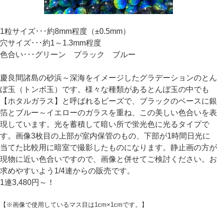
1粒サイズ･･･約8mm程度（±0.5mm）
穴サイズ･･･約1～1.3mm程度
色合い･･･グリーン ブラック ブルー
慶良間諸島の砂浜～深海をイメージしたグラデーションのとん
ぼ玉（トンボ玉）です。様々な種類があるとんぼ玉の中でも
【ホタルガラス】と呼ばれるビーズで、ブラックのベースに銀
箔とブルー～イエローのガラスを重ね、この美しい色合いを表
現しています。光を蓄積して暗い所で蛍光色に光るタイプで
す。画像3枚目の上部が室内保管のもの、下部が1時間日光に
当てた比較用に暗室で撮影したものになります。静止画の方が
現物に近い色合いですので、画像と併せてご検討ください。お
求めやすいよう1/4連からの販売です。
1連3,480円～！
【※画像で使用しているマス目は1cm×1cmです。】