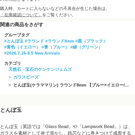
購入時、カートに入らないなどの不具合が生じた場合は、
「在庫確認について」
をご覧ください。
関連の商品をさがす
グループタグ
#とんぼ玉
#ラウンド
#ラウンド8mm
#黒（ブラック）
#黄色（イエロー）
#青（ブルー）
#緑（グリーン）
#2026.7.16-8.5 New Arrivals
カテゴリ
天然石・宝石のケンケンジェムズ
ガラスビーズ
とんぼ玉(ケラママリン) ラウンド8mm 【ブルー×イエロー/蓄光タイプ】 1/4連~1連(約34cm)
とんぼ玉
とんぼ玉（英語では「Glass Bead」や「Lampwork Bead」）は、
ガラスを素材として炎で溶かし、鉄芯などに巻きつけて成形する