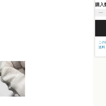
購入
この
送料