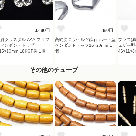
3,480円
880円
質クリスタル AAA フラワ
高純度テラヘルツ鉱石 ハート型
ブラス(
型ペンダントトップ
ペンダントトップ26×20mm 1
ェザー型
15×10mm 18KGP製 1個
個
46×11×
その他のチューブ