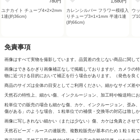
780円
1,680円
ユナカイト チューブ4×2×2mm
カレンシルバー フラワー模様入
ウッ
1連(約36cm)
りチューブ3×1×1mm 半連/1連
ブ10
(約66cm)
免責事項
画像はすべて実物を撮影しています。品質差の生じない商品に関して
画像はできるかぎり画像補正なしで掲載しておりますが、カメラの特
物に近づける目的において補正を行う場合があります。（発色を良く
商品のサイズは全体の目安としてご利用ください。細かなサイズ差や
天然石の特性上、細かい傷、インクルージョン、加工時や輸送時にお
粒単位での販売の場合も細かな傷、カケ、インクルージョン、歪み、
傷がある」のような場合、１粒単位での補償・交換等の対応は致しか
画像に写しきれない細かい（または少ない）傷、カケは免責とさせて
天然石ビーズ・ルースの連販売、複数粒販売が基本のため１粒１粒で