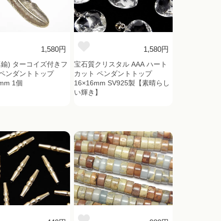
1,580円
1,580円
真鍮) ターコイズ付きフ
宝石質クリスタル AAA ハート
ペンダントトップ
カット ペンダントトップ
8mm 1個
16×16mm SV925製【素晴らし
い輝き】