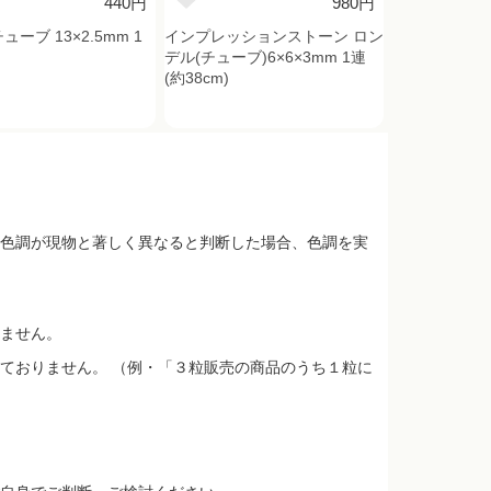
440円
980円
チューブ 13×2.5mm 1
インプレッションストーン ロン
デル(チューブ)6×6×3mm 1連
(約38cm)
色調が現物と著しく異なると判断した場合、色調を実
ません。
ておりません。 （例・「３粒販売の商品のうち１粒に