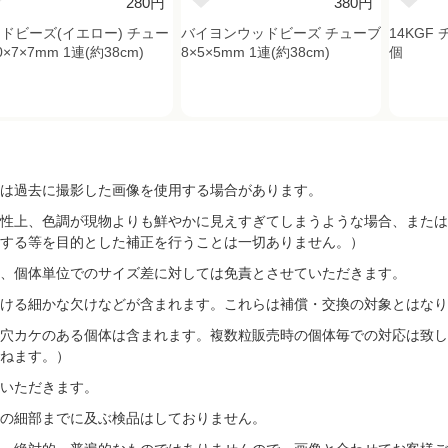
280円
380円
ドビーズ(イエロー) チュー
バイヨンウッドビーズ チューブ
14KGF 
×7×7mm 1連(約38cm)
8×5×5mm 1連(約38cm)
個
は過去に撮影した画像を使用する場合があります。
性上、色調が現物よりも鮮やかに見えすぎてしまうような場合、または
する等を目的とした補正を行うことは一切ありません。）
、個体単位でのサイズ差に対しては免責とさせていただきます。
ける細かな欠けなどが含まれます。これらは補償・交換の対象とはなり
穴カケのある個体は含まれます。複数粒販売時の個体毎での対応は致し
ねます。）
いただきます。
の細部までに及ぶ検品はしておりません。