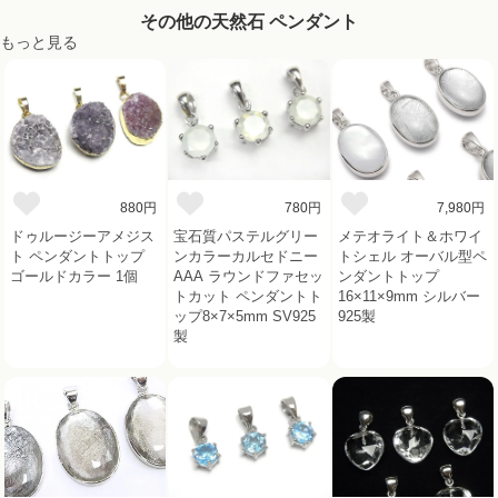
その他の天然石 ペンダント
もっと見る
880円
780円
7,980円
ドゥルージーアメジス
宝石質パステルグリー
メテオライト＆ホワイ
ト ペンダントトップ
ンカラーカルセドニー
トシェル オーバル型ペ
ゴールドカラー 1個
AAA ラウンドファセッ
ンダントトップ
トカット ペンダントト
16×11×9mm シルバー
ップ8×7×5mm SV925
925製
製