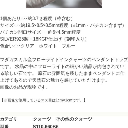
1個あたり･･･約3.7ｇ程度（枠含む）
サイズ･･･約19.5×8.5×8.5mm程度（±1mm・バチカン含まず）
バチカン開口サイズ･･･約6×4.5mm程度
SILVER925製・18KGP仕上げ（刻印入り）
色合い･･･クリア ホワイト ブルー
マダガスカル産フローライトインクォーツのペンダントトップ
です。 水晶の中にフローライトの細かい結晶が内包されてい
る珍しい石です。 原石の雰囲気を残したままペンダントに仕
上げてあるので天然石の魅力を感じていただけます。
画像のお品が現物です。
【※画像で使用しているマス目は1cm×1cmです。】
カテゴリ
クォーツ その他のクォーツ
型番
S110-660B6