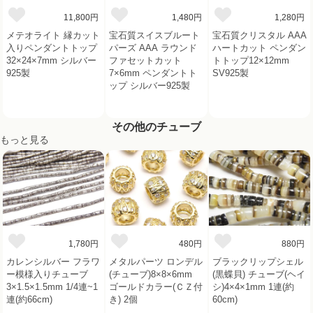
11,800円
1,480円
1,280円
メテオライト 縁カット
宝石質スイスブルート
宝石質クリスタル AAA
入りペンダントトップ
パーズ AAA ラウンド
ハートカット ペンダン
32×24×7mm シルバー
ファセットカット
トトップ12×12mm
925製
7×6mm ペンダントト
SV925製
ップ シルバー925製
その他のチューブ
もっと見る
1,780円
480円
880円
カレンシルバー フラワ
メタルパーツ ロンデル
ブラックリップシェル
ー模様入りチューブ
(チューブ)8×8×6mm
(黒蝶貝) チューブ(ヘイ
3×1.5×1.5mm 1/4連~1
ゴールドカラー(ＣＺ付
シ)4×4×1mm 1連(約
連(約66cm)
き) 2個
60cm)