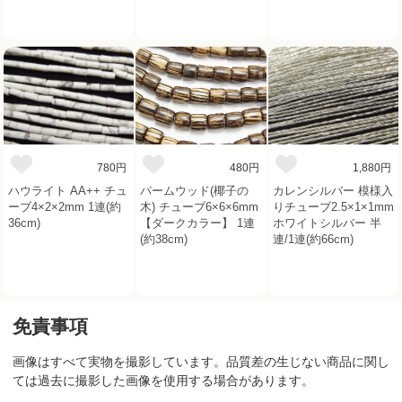
780円
480円
1,880円
ハウライト AA++ チュ
パームウッド(椰子の
カレンシルバー 模様入
ーブ4×2×2mm 1連(約
木) チューブ6×6×6mm
りチューブ2.5×1×1mm
36cm)
【ダークカラー】 1連
ホワイトシルバー 半
(約38cm)
連/1連(約66cm)
免責事項
画像はすべて実物を撮影しています。品質差の生じない商品に関し
ては過去に撮影した画像を使用する場合があります。