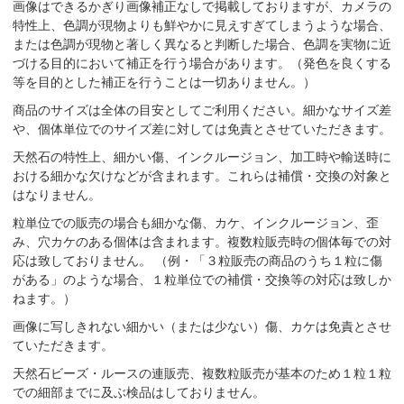
画像はできるかぎり画像補正なしで掲載しておりますが、カメラの
特性上、色調が現物よりも鮮やかに見えすぎてしまうような場合、
または色調が現物と著しく異なると判断した場合、色調を実物に近
づける目的において補正を行う場合があります。（発色を良くする
等を目的とした補正を行うことは一切ありません。）
商品のサイズは全体の目安としてご利用ください。細かなサイズ差
や、個体単位でのサイズ差に対しては免責とさせていただきます。
天然石の特性上、細かい傷、インクルージョン、加工時や輸送時に
おける細かな欠けなどが含まれます。これらは補償・交換の対象と
はなりません。
粒単位での販売の場合も細かな傷、カケ、インクルージョン、歪
み、穴カケのある個体は含まれます。複数粒販売時の個体毎での対
応は致しておりません。 （例・「３粒販売の商品のうち１粒に傷
がある」のような場合、１粒単位での補償・交換等の対応は致しか
ねます。）
画像に写しきれない細かい（または少ない）傷、カケは免責とさせ
ていただきます。
天然石ビーズ・ルースの連販売、複数粒販売が基本のため１粒１粒
での細部までに及ぶ検品はしておりません。