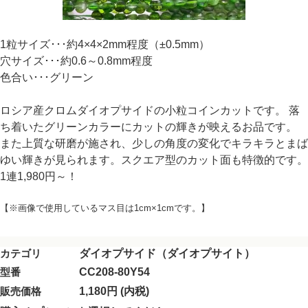
1粒サイズ･･･約4×4×2mm程度（±0.5mm）
穴サイズ･･･約0.6～0.8mm程度
色合い･･･グリーン
ロシア産クロムダイオプサイドの小粒コインカットです。 落
ち着いたグリーンカラーにカットの輝きが映えるお品です。
また上質な研磨が施され、少しの角度の変化でキラキラとまば
ゆい輝きが見られます。スクエア型のカット面も特徴的です。
1連1,980円～！
【※画像で使用しているマス目は1cm×1cmです。】
カテゴリ
ダイオプサイド（ダイオプサイト）
型番
CC208-80Y54
販売価格
1,180円 (内税)