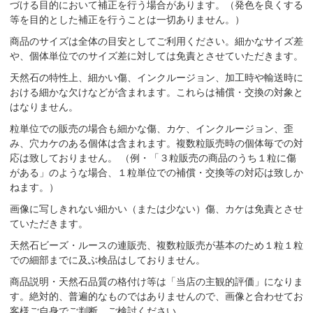
づける目的において補正を行う場合があります。（発色を良くする
等を目的とした補正を行うことは一切ありません。）
商品のサイズは全体の目安としてご利用ください。細かなサイズ差
や、個体単位でのサイズ差に対しては免責とさせていただきます。
天然石の特性上、細かい傷、インクルージョン、加工時や輸送時に
おける細かな欠けなどが含まれます。これらは補償・交換の対象と
はなりません。
粒単位での販売の場合も細かな傷、カケ、インクルージョン、歪
み、穴カケのある個体は含まれます。複数粒販売時の個体毎での対
応は致しておりません。 （例・「３粒販売の商品のうち１粒に傷
がある」のような場合、１粒単位での補償・交換等の対応は致しか
ねます。）
画像に写しきれない細かい（または少ない）傷、カケは免責とさせ
ていただきます。
天然石ビーズ・ルースの連販売、複数粒販売が基本のため１粒１粒
での細部までに及ぶ検品はしておりません。
商品説明・天然石品質の格付け等は「当店の主観的評価」になりま
す。絶対的、普遍的なものではありませんので、画像と合わせてお
客様ご自身でご判断、ご検討ください。