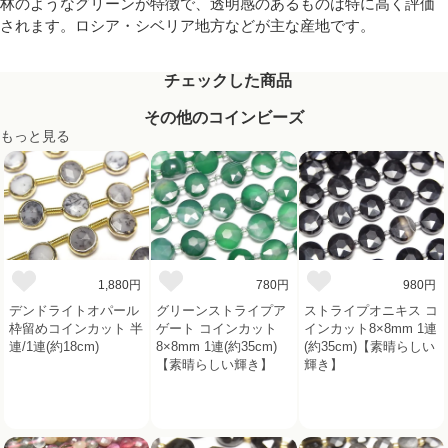
林のようなグリーンが特徴で、透明感のあるものは特に高く評価
されます。ロシア・シベリア地方などが主な産地です。
チェックした商品
その他のコインビーズ
もっと見る
1,880円
780円
980円
デンドライトオパール
グリーンストライプア
ストライプオニキス コ
枠留めコインカット 半
ゲート コインカット
インカット8×8mm 1連
連/1連(約18cm)
8×8mm 1連(約35cm)
(約35cm)【素晴らしい
【素晴らしい輝き】
輝き】