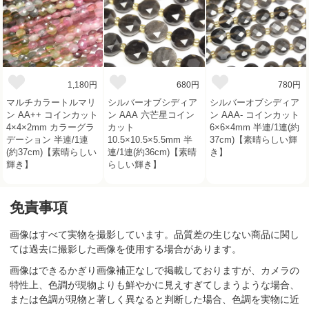
1,180円
680円
780円
マルチカラートルマリ
シルバーオブシディア
シルバーオブシディア
ン AA++ コインカット
ン AAA 六芒星コイン
ン AAA- コインカット
4×4×2mm カラーグラ
カット
6×6×4mm 半連/1連(約
デーション 半連/1連
10.5×10.5×5.5mm 半
37cm)【素晴らしい輝
(約37cm)【素晴らしい
連/1連(約36cm)【素晴
き】
輝き】
らしい輝き】
免責事項
画像はすべて実物を撮影しています。品質差の生じない商品に関し
ては過去に撮影した画像を使用する場合があります。
画像はできるかぎり画像補正なしで掲載しておりますが、カメラの
特性上、色調が現物よりも鮮やかに見えすぎてしまうような場合、
または色調が現物と著しく異なると判断した場合、色調を実物に近