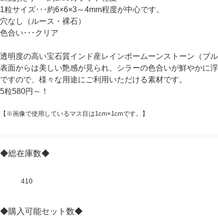
1粒サイズ･･･約6×6×3～4mm程度が中心です。
穴なし（ルース・裸石）
色合い･･･クリア
透明度の高い宝石質インド産レインボームーンストーン（ブル
表面からは美しい艶感が見られ、シラーの色合いが鮮やかに浮
ですので、様々な用途にご利用いただける素材です。
5粒580円～！
【※画像で使用しているマス目は1cm×1cmです。】
◆総在庫数◆
410
◆購入可能セット数◆