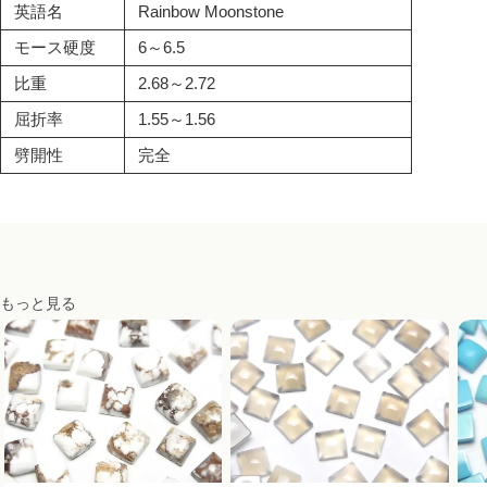
英語名
Rainbow Moonstone
モース硬度
6～6.5
比重
2.68～2.72
屈折率
1.55～1.56
劈開性
完全
もっと見る