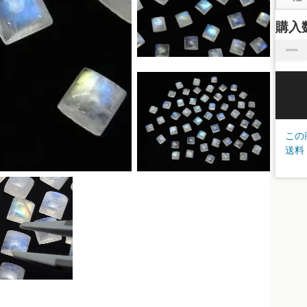
購入
この
送料