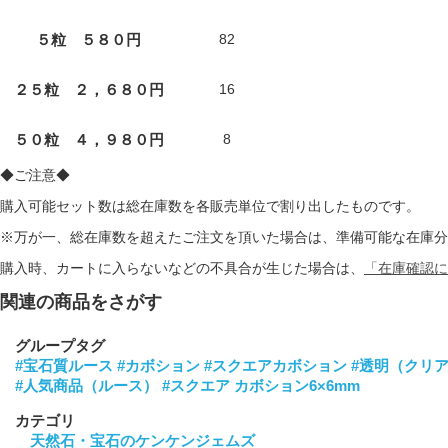
５粒 ５８０円
82
２５粒 ２，６８０円
16
５０粒 ４，９８０円
8
◆ご注意◆
購入可能セット数は総在庫数を各販売単位で割り出したものです。
※万が一、総在庫数を超えたご注文を頂いた場合は、準備可能な在庫分
購入時、カートに入らないなどの不具合が生じた場合は、
「在庫確認に
関連の商品をさがす
グループタグ
#宝石質ルース
#カボション
#スクエアカボション
#透明（クリ
#人気商品（ルース）
#スクエア カボション6×6mm
カテゴリ
天然石・宝石のケンケンジェムズ