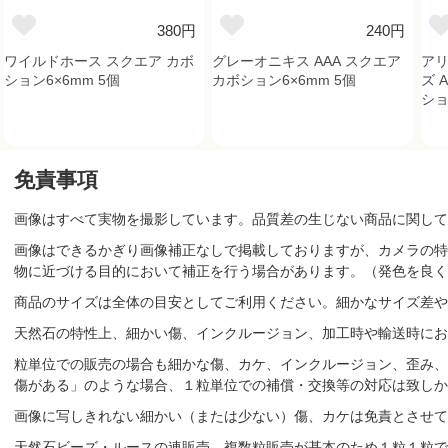
380円
240円
ワイルドホース スクエア カボ
グレーオニキス AAA スクエア
ア
ション6×6mm 5個
カボション6×6mm 5個
ズ 
ショ
免責事項
画像はすべて実物を撮影しています。品質差の生じない商品に関して
画像はできるかぎり画像補正なしで掲載しておりますが、カメラの特
物に近づける目的において補正を行う場合があります。（発色を良く
商品のサイズは全体の目安としてご利用ください。細かなサイズ差や
天然石の特性上、細かい傷、インクルージョン、加工時や輸送時にお
粒単位での販売の場合も細かな傷、カケ、インクルージョン、歪み、
傷がある」のような場合、１粒単位での補償・交換等の対応は致しか
画像に写しきれない細かい（または少ない）傷、カケは免責とさせて
天然石ビーズ・ルースの連販売、複数粒販売が基本のため１粒１粒で