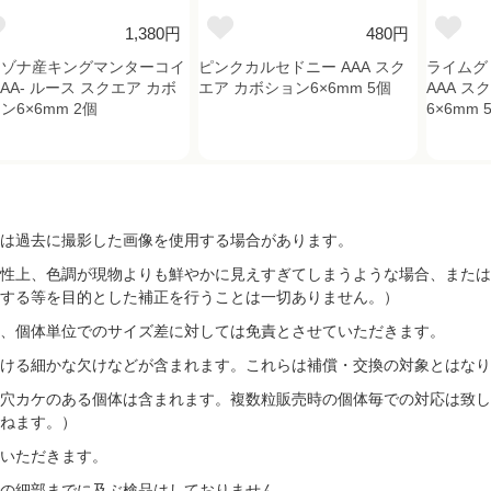
1,380円
480円
リゾナ産キングマンターコイ
ピンクカルセドニー AAA スク
ライムグ
AAA- ルース スクエア カボ
エア カボション6×6mm 5個
AAA ス
ン6×6mm 2個
6×6mm 
は過去に撮影した画像を使用する場合があります。
性上、色調が現物よりも鮮やかに見えすぎてしまうような場合、または
する等を目的とした補正を行うことは一切ありません。）
、個体単位でのサイズ差に対しては免責とさせていただきます。
ける細かな欠けなどが含まれます。これらは補償・交換の対象とはなり
穴カケのある個体は含まれます。複数粒販売時の個体毎での対応は致し
ねます。）
いただきます。
の細部までに及ぶ検品はしておりません。