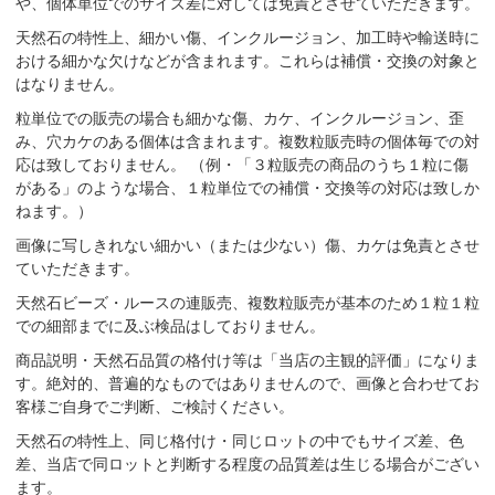
や、個体単位でのサイズ差に対しては免責とさせていただきます。
天然石の特性上、細かい傷、インクルージョン、加工時や輸送時に
おける細かな欠けなどが含まれます。これらは補償・交換の対象と
はなりません。
粒単位での販売の場合も細かな傷、カケ、インクルージョン、歪
み、穴カケのある個体は含まれます。複数粒販売時の個体毎での対
応は致しておりません。 （例・「３粒販売の商品のうち１粒に傷
がある」のような場合、１粒単位での補償・交換等の対応は致しか
ねます。）
画像に写しきれない細かい（または少ない）傷、カケは免責とさせ
ていただきます。
天然石ビーズ・ルースの連販売、複数粒販売が基本のため１粒１粒
での細部までに及ぶ検品はしておりません。
商品説明・天然石品質の格付け等は「当店の主観的評価」になりま
す。絶対的、普遍的なものではありませんので、画像と合わせてお
客様ご自身でご判断、ご検討ください。
天然石の特性上、同じ格付け・同じロットの中でもサイズ差、色
差、当店で同ロットと判断する程度の品質差は生じる場合がござい
ます。