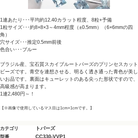
1連あたり･･･平均約12.40カラット程度、8粒+予備
1粒サイズ･･･約8×8×3～4mm程度（±0.5mm）（6×6mmの四
角）
穴サイズ･･･推定0.5mm前後
色合い･･･ブルー
ブラジル産、宝石質スカイブルートパーズのプリンセスカット
ビーズです。青空を連想させる、明るく透き通った青色が美し
いお品です。裏面はキューレットのある尖った形状ですので、
高級感が高まります。
1連2,480円～！
【※画像で使用しているマス目は1cm×1cmです。】
カテゴリ
トパーズ
型番
CC330-VVP1