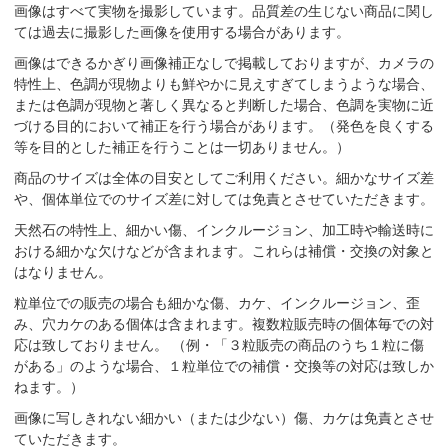
画像はすべて実物を撮影しています。品質差の生じない商品に関し
ては過去に撮影した画像を使用する場合があります。
画像はできるかぎり画像補正なしで掲載しておりますが、カメラの
特性上、色調が現物よりも鮮やかに見えすぎてしまうような場合、
または色調が現物と著しく異なると判断した場合、色調を実物に近
づける目的において補正を行う場合があります。（発色を良くする
等を目的とした補正を行うことは一切ありません。）
商品のサイズは全体の目安としてご利用ください。細かなサイズ差
や、個体単位でのサイズ差に対しては免責とさせていただきます。
天然石の特性上、細かい傷、インクルージョン、加工時や輸送時に
おける細かな欠けなどが含まれます。これらは補償・交換の対象と
はなりません。
粒単位での販売の場合も細かな傷、カケ、インクルージョン、歪
み、穴カケのある個体は含まれます。複数粒販売時の個体毎での対
応は致しておりません。 （例・「３粒販売の商品のうち１粒に傷
がある」のような場合、１粒単位での補償・交換等の対応は致しか
ねます。）
画像に写しきれない細かい（または少ない）傷、カケは免責とさせ
ていただきます。