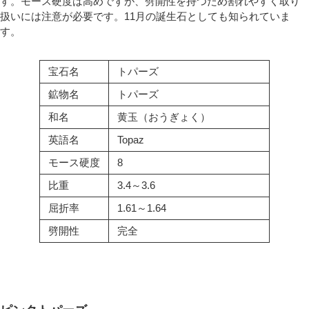
す。モース硬度は高めですが、劈開性を持つため割れやすく取り
扱いには注意が必要です。11月の誕生石としても知られていま
す。
宝石名
トパーズ
鉱物名
トパーズ
和名
黄玉（おうぎょく）
英語名
Topaz
モース硬度
8
比重
3.4～3.6
屈折率
1.61～1.64
劈開性
完全