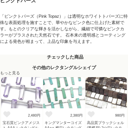
ピンクトパーズ
「ピンクトパーズ（Pink Topaz）」は透明なホワイトトパーズに特
殊な表面処理を施すことで、華やかなピンク色に仕上げた素材で
す。もとのクリアな輝きを活かしながら、繊細で可憐なピンクカ
ラーがプラスされた天然石です。 石本来の透明感とコーティング
による発色が相まって、上品な印象を与えます。
チェックした商品
その他のレクタングルシェイプ
もっと見る
2,480円
2,380円
980円
宝石質ピンクアメジス
キングマンターコイズ
高品質ブラックシェル
ト AAA レクタングル
AA++ 横穴レクタング
(黒蝶貝) 2つ穴レクタ