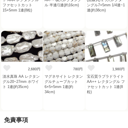
ファセットカット
ル 半連/1連(約16cm)
ングル7×5mm 1/4連~1
15×5mm 1連(8粒)
連(約38cm)
2,680円
780円
1,980円
淡水真珠 AA レクタン
マグネサイト レクタン
宝石質ラブラドライト
グル20~27mm ホワイ
グルチューブカット
AA++ レクタングル フ
ト 1連(約35cm)
6×5×5mm 1連(約
ァセットカット 1連(8
34cm)
粒)
免責事項