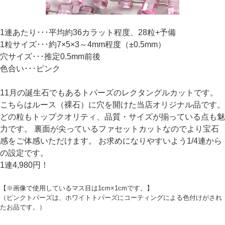
1連あたり･･･平均約36カラット程度、28粒+予備
1粒サイズ･･･約7×5×3～4mm程度（±0.5mm）
穴サイズ･･･推定0.5mm前後
色合い･･･ピンク
11月の誕生石でもあるトパーズのレクタングルカットです。
こちらはルース（裸石）に穴を開けた当店オリジナル品です。
どの粒もトップクオリティ、品質・サイズが揃っている点も魅
力です。 裏面が尖っているファセットカットなのでより宝石
感をご体感いただけます。 お求めになりやすいよう1/4連から
の設定です。
1連4,980円！
【※画像で使用しているマス目は1cm×1cmです。】
（ピンクトパーズは、ホワイトトパーズにコーティングによる色付けがされ
たお品です。）