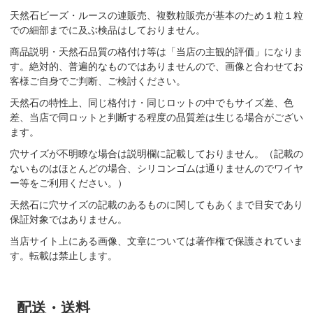
天然石ビーズ・ルースの連販売、複数粒販売が基本のため１粒１粒
での細部までに及ぶ検品はしておりません。
商品説明・天然石品質の格付け等は「当店の主観的評価」になりま
す。絶対的、普遍的なものではありませんので、画像と合わせてお
客様ご自身でご判断、ご検討ください。
天然石の特性上、同じ格付け・同じロットの中でもサイズ差、色
差、当店で同ロットと判断する程度の品質差は生じる場合がござい
ます。
穴サイズが不明瞭な場合は説明欄に記載しておりません。（記載の
ないものはほとんどの場合、シリコンゴムは通りませんのでワイヤ
ー等をご利用ください。）
天然石に穴サイズの記載のあるものに関してもあくまで目安であり
保証対象ではありません。
当店サイト上にある画像、文章については著作権で保護されていま
す。転載は禁止します。
配送・送料