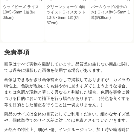
ウッドビーズ ライス
グリーンクォーツ 4面
パームウッド(椰子の
10×5×5mm 1連(約
ツイストライスカット
木) ライス8×5×5mm 1
38cm)
10×6×6mm 1連(約
連(約38cm)
37cm)
免責事項
画像はすべて実物を撮影しています。品質差の生じない商品に関し
ては過去に撮影した画像を使用する場合があります。
画像はできるかぎり画像補正なしで掲載しておりますが、カメラの
特性上、色調が現物よりも鮮やかに見えすぎてしまうような場合、
または色調が現物と著しく異なると判断した場合、色調を実物に近
づける目的において補正を行う場合があります。（発色を良くする
等を目的とした補正を行うことは一切ありません。）
商品のサイズは全体の目安としてご利用ください。細かなサイズ差
や、個体単位でのサイズ差に対しては免責とさせていただきます。
天然石の特性上、細かい傷、インクルージョン、加工時や輸送時に