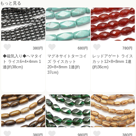
もっと見る
380円
680円
780円
◆磁気入り◆ヘマタイ
マグネサイトターコイ
レッドアゲート ライス
ト ライス6×4×4mm 1
ズ ライスカット
カット12×8×8mm 1連
連(約38cm)
20×8×8mm 1連(約
(約36cm)
37cm)
380円
980円
380円