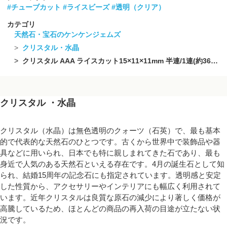
#チューブカット
#ライスビーズ
#透明（クリア）
カテゴリ
天然石・宝石のケンケンジェムズ
クリスタル・水晶
クリスタル AAA ライスカット15×11×11mm 半連/1連(約36cm)
クリスタル ・水晶
クリスタル（水晶）は無色透明のクォーツ（石英）で、最も基本
的で代表的な天然石のひとつです。古くから世界中で装飾品や器
具などに用いられ、日本でも特に親しまれてきた石であり、最も
身近で人気のある天然石といえる存在です。4月の誕生石として知
られ、結婚15周年の記念石にも指定されています。透明感と安定
した性質から、アクセサリーやインテリアにも幅広く利用されて
います。近年クリスタルは良質な原石の減少により著しく価格が
高騰しているため、ほとんどの商品の再入荷の目途が立たない状
況です。