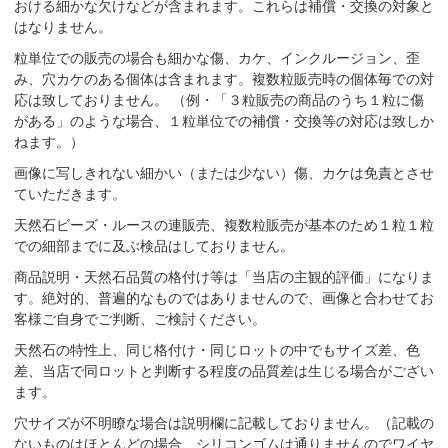
おける細かな欠けなどが含まれます。これらは補償・交換の対象と
はなりません。
粒単位での販売の場合も細かな傷、カケ、インクルージョン、歪
み、穴カケのある個体は含まれます。複数粒販売時の個体毎での対
応は致しておりません。 （例・「３粒販売の商品のうち１粒に傷
がある」のような場合、１粒単位での補償・交換等の対応は致しか
ねます。）
画像に写しきれない細かい（または少ない）傷、カケは免責とさせ
ていただきます。
天然石ビーズ・ルースの連販売、複数粒販売が基本のため１粒１粒
での細部までに及ぶ検品はしておりません。
商品説明・天然石品質の格付け等は「当店の主観的評価」になりま
す。絶対的、普遍的なものではありませんので、画像と合わせてお
客様ご自身でご判断、ご検討ください。
天然石の特性上、同じ格付け・同じロットの中でもサイズ差、色
差、当店で同ロットと判断する程度の品質差は生じる場合がござい
ます。
穴サイズが不明瞭な場合は説明欄に記載しておりません。（記載の
ないものはほとんどの場合、シリコンゴムは通りませんのでワイヤ