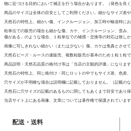
物に近づける目的において補正を行う場合があります。（発色を良く
商品のサイズは全体の目安としてご利用ください。細かなサイズ差や
天然石の特性上、細かい傷、インクルージョン、加工時や輸送時にお
粒単位での販売の場合も細かな傷、カケ、インクルージョン、歪み、
傷がある」のような場合、１粒単位での補償・交換等の対応は致しか
画像に写しきれない細かい（または少ない）傷、カケは免責とさせて
天然石ビーズ・ルースの連販売、複数粒販売が基本のため１粒１粒で
商品説明・天然石品質の格付け等は「当店の主観的評価」になりま
天然石の特性上、同じ格付け・同じロットの中でもサイズ差、色差、
穴サイズが不明瞭な場合は説明欄に記載しておりません。（記載のな
天然石に穴サイズの記載のあるものに関してもあくまで目安であり保
当店サイト上にある画像、文章については著作権で保護されています
配送・送料