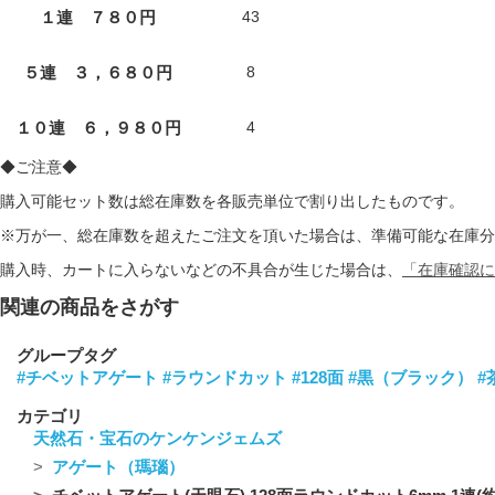
１連 ７８０円
43
５連 ３，６８０円
8
１０連 ６，９８０円
4
◆ご注意◆
購入可能セット数は総在庫数を各販売単位で割り出したものです。
※万が一、総在庫数を超えたご注文を頂いた場合は、準備可能な在庫分
購入時、カートに入らないなどの不具合が生じた場合は、
「在庫確認に
関連の商品をさがす
グループタグ
#チベットアゲート
#ラウンドカット
#128面
#黒（ブラック）
#
カテゴリ
天然石・宝石のケンケンジェムズ
アゲート（瑪瑙）