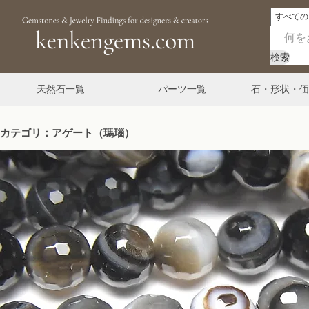
検索
天然石一覧
パーツ一覧
石・形状・価
カテゴリ：アゲート（瑪瑙）