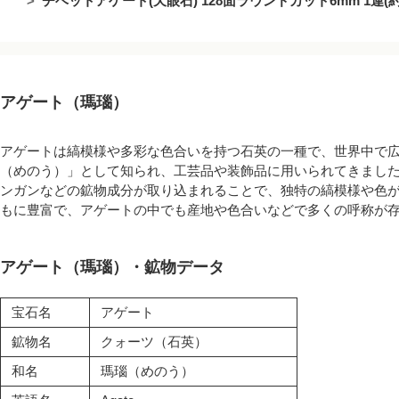
チベットアゲート(天眼石) 128面ラウンドカット6mm 1連(約3
アゲート（瑪瑙）
アゲートは縞模様や多彩な色合いを持つ石英の一種で、世界中で
（めのう）」として知られ、工芸品や装飾品に用いられてきまし
ンガンなどの鉱物成分が取り込まれることで、独特の縞模様や色
もに豊富で、アゲートの中でも産地や色合いなどで多くの呼称が
アゲート（瑪瑙）・鉱物データ
宝石名
アゲート
鉱物名
クォーツ（石英）
和名
瑪瑙（めのう）