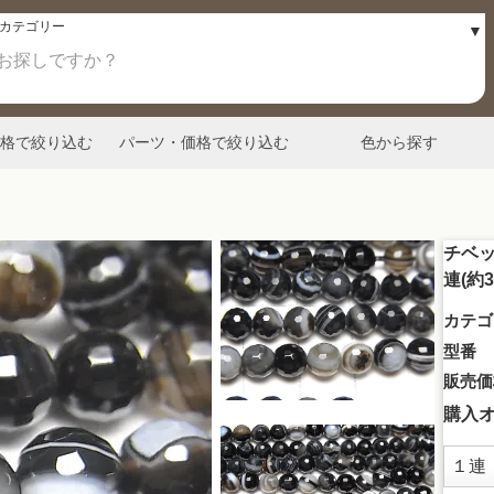
格で絞り込む
パーツ・価格で絞り込む
色から探す
チベッ
連(約3
カテゴ
型番
販売価
購入