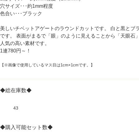
穴サイズ･･･約1mm程度
色合い･･･ブラック
美しいチベットアゲートのラウンドカットです。 白と黒とブ
です。 表面がまるで「眼」のように見えることから「天眼石
人気の高い素材です。
1連780円～！
【※画像で使用しているマス目は1cm×1cmです。】
◆総在庫数◆
43
◆購入可能セット数◆