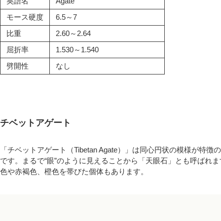
英語名
Agate
モース硬度
6.5～7
比重
2.60～2.64
屈折率
1.530～1.540
劈開性
なし
チベットアゲート
「チベットアゲート（Tibetan Agate）」は同心円状の模様
です。まるで“眼”のように見えることから「天眼石」とも呼ばれ
色や赤褐色、橙色を帯びた個体もあります。