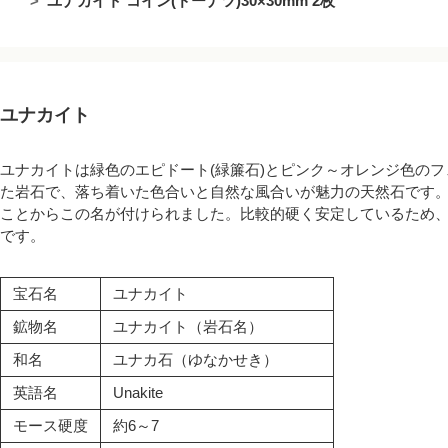
ユナカイト コイン(ドーナツ)30×30mm 2枚
ユナカイト
ユナカイトは緑色のエピドート(緑簾石)とピンク～オレンジ色の
た岩石で、落ち着いた色合いと自然な風合いが魅力の天然石です
ことからこの名が付けられました。比較的硬く安定しているため
です。
宝石名
ユナカイト
鉱物名
ユナカイト（岩石名）
和名
ユナカ石（ゆなかせき）
英語名
Unakite
モース硬度
約6～7