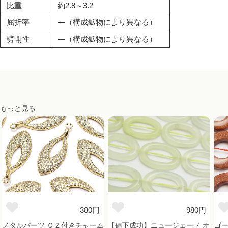
比重
約2.8～3.2
屈折率
―（構成鉱物により異なる）
劈開性
―（構成鉱物により異なる）
もっと見る
380円
980円
メタルパーツ ＣＺ付きチャーム
【値下成功】ニュージェード オ
ゴー