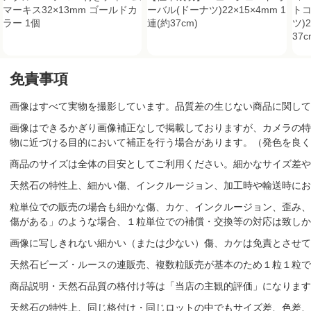
マーキス32×13mm ゴールドカ
ーバル(ドーナツ)22×15×4mm 1
トコ
ラー 1個
連(約37cm)
ツ)
37c
免責事項
画像はすべて実物を撮影しています。品質差の生じない商品に関して
画像はできるかぎり画像補正なしで掲載しておりますが、カメラの特
物に近づける目的において補正を行う場合があります。（発色を良く
商品のサイズは全体の目安としてご利用ください。細かなサイズ差や
天然石の特性上、細かい傷、インクルージョン、加工時や輸送時にお
粒単位での販売の場合も細かな傷、カケ、インクルージョン、歪み、
傷がある」のような場合、１粒単位での補償・交換等の対応は致しか
画像に写しきれない細かい（または少ない）傷、カケは免責とさせて
天然石ビーズ・ルースの連販売、複数粒販売が基本のため１粒１粒で
商品説明・天然石品質の格付け等は「当店の主観的評価」になりま
天然石の特性上、同じ格付け・同じロットの中でもサイズ差、色差、