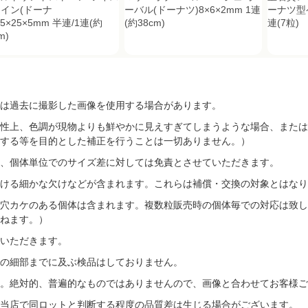
イン(ドーナ
ーバル(ドーナツ)8×6×2mm 1連
ーナツ型
25×25×5mm 半連/1連(約
(約38cm)
連(7粒)
m)
は過去に撮影した画像を使用する場合があります。
性上、色調が現物よりも鮮やかに見えすぎてしまうような場合、または
する等を目的とした補正を行うことは一切ありません。）
、個体単位でのサイズ差に対しては免責とさせていただきます。
ける細かな欠けなどが含まれます。これらは補償・交換の対象とはなり
穴カケのある個体は含まれます。複数粒販売時の個体毎での対応は致し
ねます。）
いただきます。
の細部までに及ぶ検品はしておりません。
す。絶対的、普遍的なものではありませんので、画像と合わせてお客様ご
当店で同ロットと判断する程度の品質差は生じる場合がございます。