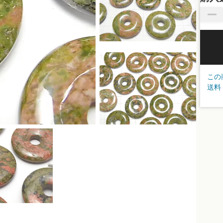
この
送料