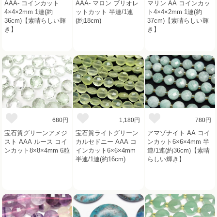
AAA- コインカット
AAA- マロン ブリオレ
マリン AA コインカッ
4×4×2mm 1連(約
ットカット 半連/1連
ト4×4×2mm 1連(約
36cm)【素晴らしい輝
(約18cm)
37cm)【素晴らしい輝
き】
き】
680円
1,180円
780円
宝石質グリーンアメジ
宝石質ライトグリーン
アマゾナイト AA コイ
スト AAA ルース コイ
カルセドニー AAA コ
ンカット6×6×4mm 半
ンカット8×8×4mm 6粒
インカット6×6×4mm
連/1連(約36cm)【素晴
半連/1連(約16cm)
らしい輝き】