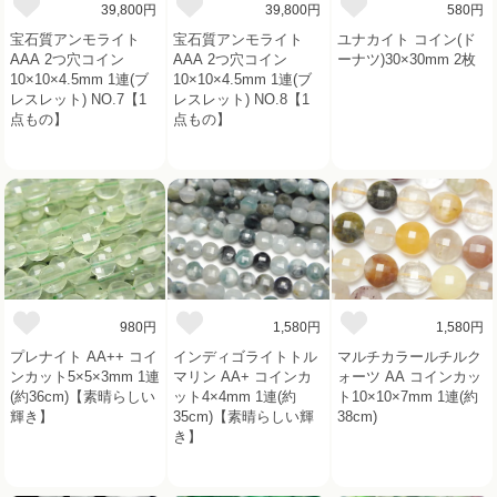
39,800円
39,800円
580円
宝石質アンモライト
宝石質アンモライト
ユナカイト コイン(ド
AAA 2つ穴コイン
AAA 2つ穴コイン
ーナツ)30×30mm 2枚
10×10×4.5mm 1連(ブ
10×10×4.5mm 1連(ブ
レスレット) NO.7【1
レスレット) NO.8【1
点もの】
点もの】
980円
1,580円
1,580円
プレナイト AA++ コイ
インディゴライトトル
マルチカラールチルク
ンカット5×5×3mm 1連
マリン AA+ コインカ
ォーツ AA コインカッ
(約36cm)【素晴らしい
ット4×4mm 1連(約
ト10×10×7mm 1連(約
輝き】
35cm)【素晴らしい輝
38cm)
き】