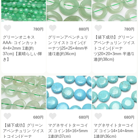
780円
880円
780円
グリーンオニキス
グリーンアベンチュリ
【値下成功】グリーン
AAA- コインカット
ン ツイストコイン(ド
アベンチュリン ツイス
4×4×2mm 1連(約
ーナツ)25×25×4mm半
トコイン(ドーナ
37cm)【素晴らしい輝
連/1連(約36cm)
ツ)20×20×3mm 半連/1
き】
連(約38cm)
680円
680円
680円
【値下成功】グリーン
マグネサイトターコイ
マグネサイトターコイ
アベンチュリン ツイス
ズ コイン16×16×5mm
ズ コイン14×14×4mm
トコイン(ドーナ
1連(約37cm)
1連(約36cm)