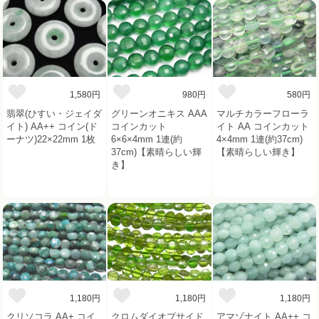
1,580円
980円
580円
翡翠(ひすい・ジェイダ
グリーンオニキス AAA
マルチカラーフローラ
イト) AA++ コイン(ド
コインカット
イト AA コインカット
ーナツ)22×22mm 1枚
6×6×4mm 1連(約
4×4mm 1連(約37cm)
37cm)【素晴らしい輝
【素晴らしい輝き】
き】
1,180円
1,180円
1,180円
クリソコラ AA+ コイ
クロムダイオプサイド
アマゾナイト AA++ コ