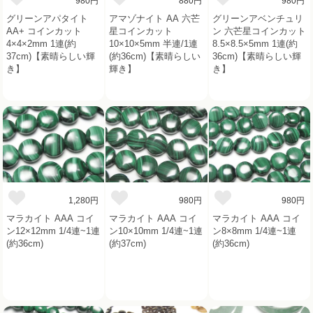
980円
880円
980円
グリーンアパタイト
アマゾナイト AA 六芒
グリーンアベンチュリ
AA+ コインカット
星コインカット
ン 六芒星コインカット
4×4×2mm 1連(約
10×10×5mm 半連/1連
8.5×8.5×5mm 1連(約
37cm)【素晴らしい輝
(約36cm)【素晴らしい
36cm)【素晴らしい輝
き】
輝き】
き】
1,280円
980円
980円
マラカイト AAA コイ
マラカイト AAA コイ
マラカイト AAA コイ
ン12×12mm 1/4連~1連
ン10×10mm 1/4連~1連
ン8×8mm 1/4連~1連
(約36cm)
(約37cm)
(約36cm)