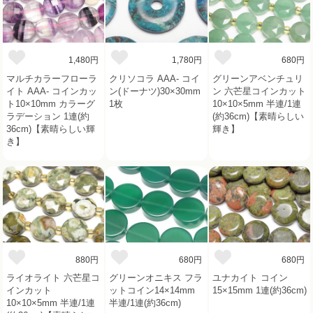
1,480円
1,780円
680円
マルチカラーフローラ
クリソコラ AAA- コイ
グリーンアベンチュリ
イト AAA- コインカッ
ン(ドーナツ)30×30mm
ン 六芒星コインカット
ト10×10mm カラーグ
1枚
10×10×5mm 半連/1連
ラデーション 1連(約
(約36cm)【素晴らしい
36cm)【素晴らしい輝
輝き】
き】
880円
680円
680円
ライオライト 六芒星コ
グリーンオニキス フラ
ユナカイト コイン
インカット
ットコイン14×14mm
15×15mm 1連(約36cm)
10×10×5mm 半連/1連
半連/1連(約36cm)