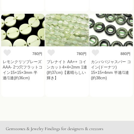
780円
780円
880円
レモンクリソプレーズ
プレナイト AA++ コイ
カンババジャスパー コ
AAA- 2つ穴フラットコ
ンカット4×4×2mm 1連
イン(ドーナツ)
イン15×15×3mm 半
(約37cm)【素晴らしい
15×15×4mm 半連/1連
連/1連(約36cm)
輝き】
(約38cm)