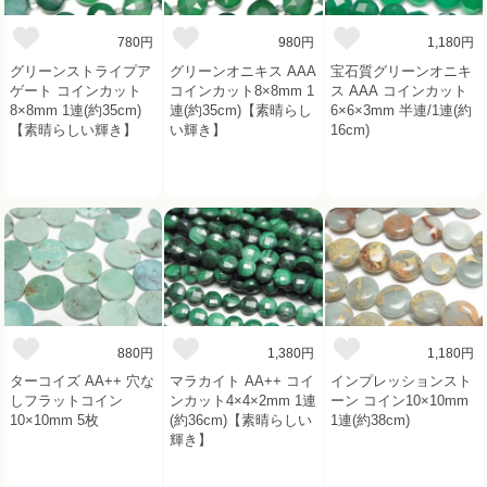
780円
980円
1,180円
グリーンストライプア
グリーンオニキス AAA
宝石質グリーンオニキ
ゲート コインカット
コインカット8×8mm 1
ス AAA コインカット
8×8mm 1連(約35cm)
連(約35cm)【素晴らし
6×6×3mm 半連/1連(約
【素晴らしい輝き】
い輝き】
16cm)
880円
1,380円
1,180円
ターコイズ AA++ 穴な
マラカイト AA++ コイ
インプレッションスト
しフラットコイン
ンカット4×4×2mm 1連
ーン コイン10×10mm
10×10mm 5枚
(約36cm)【素晴らしい
1連(約38cm)
輝き】