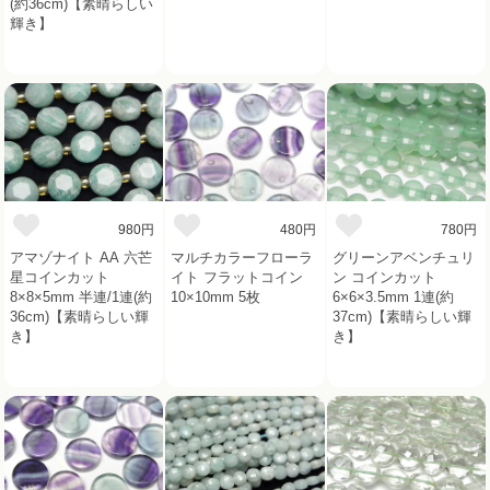
(約36cm)【素晴らしい
輝き】
980円
480円
780円
アマゾナイト AA 六芒
マルチカラーフローラ
グリーンアベンチュリ
星コインカット
イト フラットコイン
ン コインカット
8×8×5mm 半連/1連(約
10×10mm 5枚
6×6×3.5mm 1連(約
36cm)【素晴らしい輝
37cm)【素晴らしい輝
き】
き】