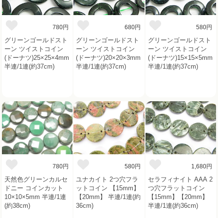
780円
680円
580円
グリーンゴールドスト
グリーンゴールドスト
グリーンゴールドスト
ーン ツイストコイン
ーン ツイストコイン
ーン ツイストコイン
(ドーナツ)25×25×4mm
(ドーナツ)20×20×3mm
(ドーナツ)15×15×5mm
半連/1連(約37cm)
半連/1連(約37cm)
半連/1連(約37cm)
780円
580円
1,680円
天然色グリーンカルセ
ユナカイト 2つ穴フラ
セラフィナイト AAA 2
ドニー コインカット
ットコイン 【15mm】
つ穴フラットコイン
10×10×5mm 半連/1連
【20mm】 半連/1連(約
【15mm】【20mm】
(約38cm)
36cm)
半連/1連(約36cm)