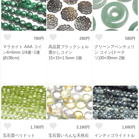
780円
280円
580円
マラカイト AAA コイ
高品質ブラックシェル
グリーンアベンチュリ
ン6×6mm 1/4連~1連
透かしコイン
ン コイン(ドーナ
(約38cm)
15×15×1.5mm 1個
ツ)30×30mm 2枚
1,780円
3,180円
1,680円
宝石質ペリドット
宝石質いろんな天然石
インディゴライトトル