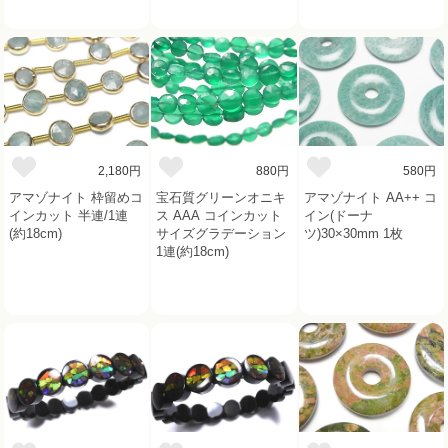
2,180円
880円
580円
アマゾナイト 枠留めコ
宝石質グリーンオニキ
アマゾナイト AA++ コ
インカット 半連/1連
ス AAA コインカット
イン(ドーナ
(約18cm)
サイズグラデーション
ツ)30×30mm 1枚
1連(約18cm)