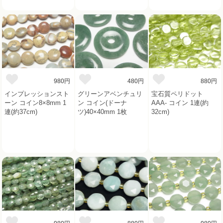
980円
480円
880円
インプレッションスト
グリーンアベンチュリ
宝石質ペリドット
ーン コイン8×8mm 1
ン コイン(ドーナ
AAA- コイン 1連(約
連(約37cm)
ツ)40×40mm 1枚
32cm)