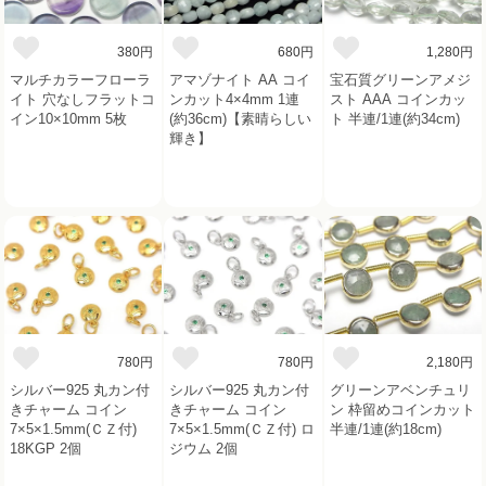
380円
680円
1,280円
マルチカラーフローラ
アマゾナイト AA コイ
宝石質グリーンアメジ
イト 穴なしフラットコ
ンカット4×4mm 1連
スト AAA コインカッ
イン10×10mm 5枚
(約36cm)【素晴らしい
ト 半連/1連(約34cm)
輝き】
780円
780円
2,180円
シルバー925 丸カン付
シルバー925 丸カン付
グリーンアベンチュリ
きチャーム コイン
きチャーム コイン
ン 枠留めコインカット
7×5×1.5mm(ＣＺ付)
7×5×1.5mm(ＣＺ付) ロ
半連/1連(約18cm)
18KGP 2個
ジウム 2個