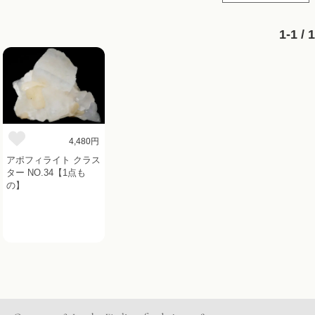
1-1 / 1
4,480円
アポフィライト クラス
ター NO.34【1点も
の】