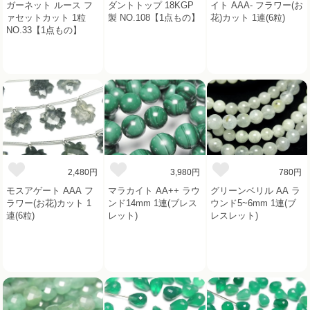
ガーネット ルース フ
ダントトップ 18KGP
イト AAA- フラワー(お
ァセットカット 1粒
製 NO.108【1点もの】
花)カット 1連(6粒)
NO.33【1点もの】
2,480円
3,980円
780円
モスアゲート AAA フ
マラカイト AA++ ラウ
グリーンベリル AA ラ
ラワー(お花)カット 1
ンド14mm 1連(ブレス
ウンド5~6mm 1連(ブ
連(6粒)
レット)
レスレット)