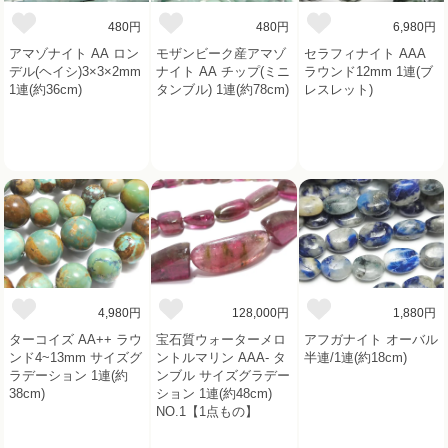
480円
480円
6,980円
アマゾナイト AA ロン
モザンビーク産アマゾ
セラフィナイト AAA
デル(ヘイシ)3×3×2mm
ナイト AA チップ(ミニ
ラウンド12mm 1連(ブ
1連(約36cm)
タンブル) 1連(約78cm)
レスレット)
4,980円
128,000円
1,880円
ターコイズ AA++ ラウ
宝石質ウォーターメロ
アフガナイト オーバル
ンド4~13mm サイズグ
ントルマリン AAA- タ
半連/1連(約18cm)
ラデーション 1連(約
ンブル サイズグラデー
38cm)
ション 1連(約48cm)
NO.1【1点もの】