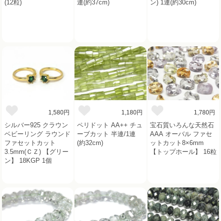
(12粒)
連(約37cm)
ン) 1連(約30cm)
1,580円
1,180円
1,780円
シルバー925 クラウン
ペリドット AA++ チュ
宝石質いろんな天然石
ベビーリング ラウンド
ーブカット 半連/1連
AAA オーバル ファセ
ファセットカット
(約32cm)
ットカット8×6mm
3.5mm(ＣＺ) 【グリー
【トップホール】 16粒
ン】 18KGP 1個