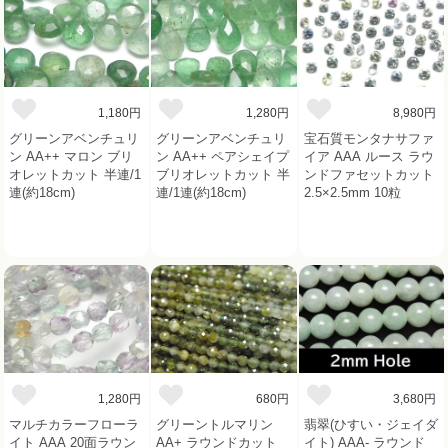
1,180円
1,280円
8,980円
グリーンアベンチュリ
グリーンアベンチュリ
宝石質モンタナサファ
ン AA++ マロン ブリ
ン AA++ ペアシェイプ
イア AAA ルース ラウ
オレットカット 半連/1
ブリオレットカット 半
ンドファセットカット
連(約18cm)
連/1連(約18cm)
2.5×2.5mm 10粒
1,280円
680円
3,680円
マルチカラーフローラ
グリーントルマリン
翡翠(ひすい・ジェイダ
イト AAA 20面ラウン
AA+ ラウンドカット
イト) AAA- ラウンド