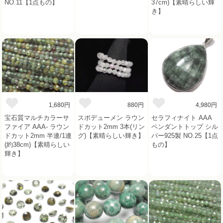
NO.11【1点もの】
37cm)【素晴らしい輝
き】
1,680円
880円
4,980円
宝石質マルチカラーサ
スポデューメン ラウン
セラフィナイト AAA
ファイア AAA- ラウン
ドカット2mm 3本(リン
ペンダントトップ シル
ドカット2mm 半連/1連
グ)【素晴らしい輝き】
バー925製 NO.25【1点
(約38cm)【素晴らしい
もの】
輝き】