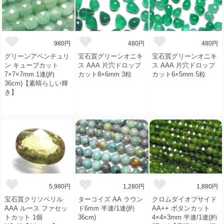
980円
480円
480円
グリーンアベンチュリ
宝石質グリーンオニキ
宝石質グリーンオニキ
ン キューブカット
ス AAA 片穴ドロップ
ス AAA 片穴ドロップ
7×7×7mm 1連(約
カット8×6mm 3粒
カット6×5mm 5粒
36cm)【素晴らしい輝
き】
5,980円
1,280円
1,880円
宝石質クリソベリル
ターコイズ AA ラウン
クロムダイオプサイド
AAA ルース ファセッ
ド6mm 半連/1連(約
AA++ ボタンカット
トカット 1個
36cm)
4×4×3mm 半連/1連(約