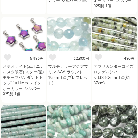
カラー シルバー925製
ボーカラー シルバー
925製 1個
5,980円
12,800円
480円
メテオライト(ムオニナ
マルチカラーアクアマ
アフリカンターコイズ
ルスタ隕石) スター(星)
リン AAA ラウンド
ロンデル(ヘイ
モチーフペンダントト
10mm 1連(ブレスレッ
シ)3×3×2mm 1連(約
ップ11×11mm レイン
ト)
37cm)
ボーカラー シルバー
925製 1個