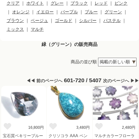
クリア
｜
ホワイト
｜
グレー
｜
ブラック
｜
レッド
｜
ピンク
｜
オレンジ
｜
イエロー
｜
パープル
｜
ブルー
｜
グリーン
｜
ブラウン
｜
ベージュ
｜
ゴールド
｜
シルバー
｜
パステル
｜
ミックス
｜
マルチ
緑（グリーン）の販売商品
商品の並び順
601-720 / 5407
◀◀ 前のページへ
次のページへ ▶▶
16,800円
3,480円
2,480円
宝石質ベキリーブルー
クリソコラ AAA ペン
マルチカラーフローラ