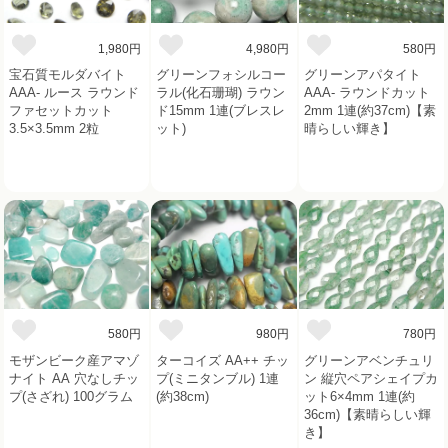
1,980円
4,980円
580円
宝石質モルダバイト
グリーンフォシルコー
グリーンアパタイト
AAA- ルース ラウンド
ラル(化石珊瑚) ラウン
AAA- ラウンドカット
ファセットカット
ド15mm 1連(ブレスレ
2mm 1連(約37cm)【素
3.5×3.5mm 2粒
ット)
晴らしい輝き】
580円
980円
780円
モザンビーク産アマゾ
ターコイズ AA++ チッ
グリーンアベンチュリ
ナイト AA 穴なしチッ
プ(ミニタンブル) 1連
ン 縦穴ペアシェイプカ
プ(さざれ) 100グラム
(約38cm)
ット6×4mm 1連(約
36cm)【素晴らしい輝
き】