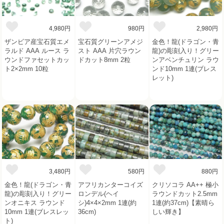
4,980円
980円
2,980円
ザンビア産宝石質エメ
宝石質グリーンアメジ
金色！龍(ドラゴン・青
ラルド AAA ルース ラ
スト AAA 片穴ラウン
龍)の彫刻入り！グリー
ウンドファセットカッ
ドカット8mm 2粒
ンアベンチュリン ラウ
ト2×2mm 10粒
ンド10mm 1連(ブレス
レット)
3,480円
580円
880円
金色！龍(ドラゴン・青
アフリカンターコイズ
クリソコラ AA++ 極小
龍)の彫刻入り！グリー
ロンデル(ヘイ
ラウンドカット2.5mm
ンオニキス ラウンド
シ)4×4×2mm 1連(約
1連(約37cm)【素晴ら
10mm 1連(ブレスレッ
36cm)
しい輝き】
ト)