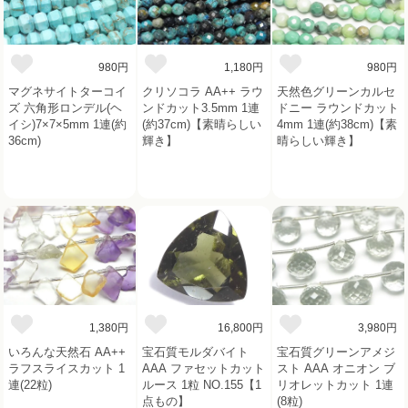
980円
1,180円
980円
マグネサイトターコイ
クリソコラ AA++ ラウ
天然色グリーンカルセ
ズ 六角形ロンデル(ヘ
ンドカット3.5mm 1連
ドニー ラウンドカット
イシ)7×7×5mm 1連(約
(約37cm)【素晴らしい
4mm 1連(約38cm)【素
36cm)
輝き】
晴らしい輝き】
1,380円
16,800円
3,980円
いろんな天然石 AA++
宝石質モルダバイト
宝石質グリーンアメジ
ラフスライスカット 1
AAA ファセットカット
スト AAA オニオン ブ
連(22粒)
ルース 1粒 NO.155【1
リオレットカット 1連
点もの】
(8粒)