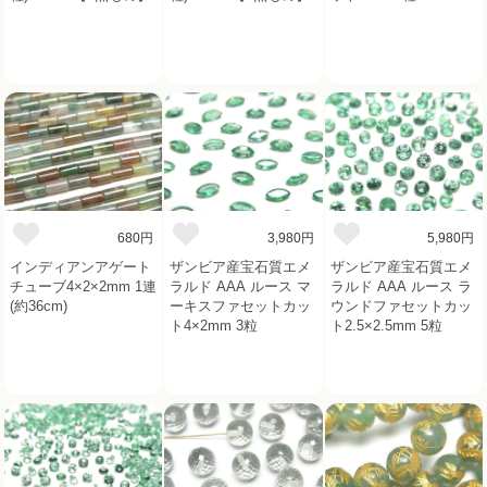
680円
3,980円
5,980円
インディアンアゲート
ザンビア産宝石質エメ
ザンビア産宝石質エメ
チューブ4×2×2mm 1連
ラルド AAA ルース マ
ラルド AAA ルース ラ
(約36cm)
ーキスファセットカッ
ウンドファセットカッ
ト4×2mm 3粒
ト2.5×2.5mm 5粒