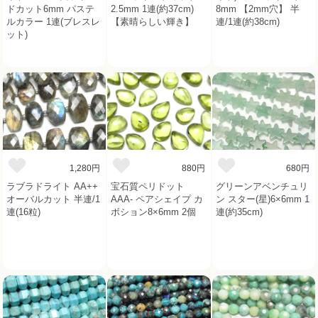
ドカット6mm パステ
2.5mm 1連(約37cm)
8mm 【2mm穴】 半
ルカラー 1連(ブレスレ
【素晴らしい輝き】
連/1連(約38cm)
ット)
1,280円
880円
680円
ラブラドライト AA++
宝石質ペリドット
グリーンアベンチュリ
オーバルカット 半連/1
AAA- ペアシェイプ カ
ン スター(星)6×6mm 1
連(16粒)
ボション8×6mm 2個
連(約35cm)