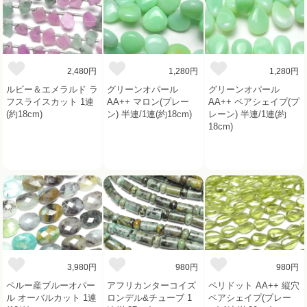
2,480円
1,280円
1,280円
ルビー＆エメラルド ラ
グリーンオパール
グリーンオパール
フスライスカット 1連
AA++ マロン(プレー
AA++ ペアシェイプ(プ
(約18cm)
ン) 半連/1連(約18cm)
レーン) 半連/1連(約
18cm)
3,980円
980円
980円
ペルー産ブルーオパー
アフリカンターコイズ
ペリドット AA++ 縦穴
ル オーバルカット 1連
ロンデル&チューブ 1
ペアシェイプ(プレー