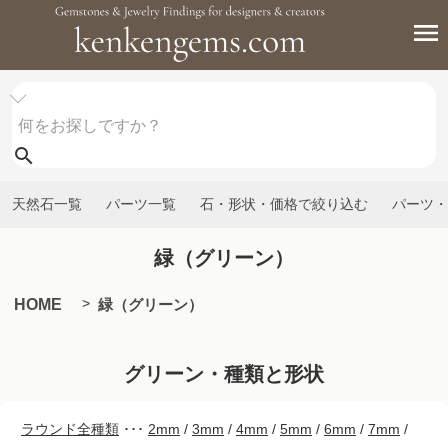
天然石一覧
パーツ一覧
石・形状・価格で絞り込む
パーツ・
緑（グリーン）
HOME
緑（グリーン）
グリーン・種類と形状
ラウンド全種類
･･･
2mm
/
3mm
/
4mm
/
5mm
/
6mm
/
7mm
/