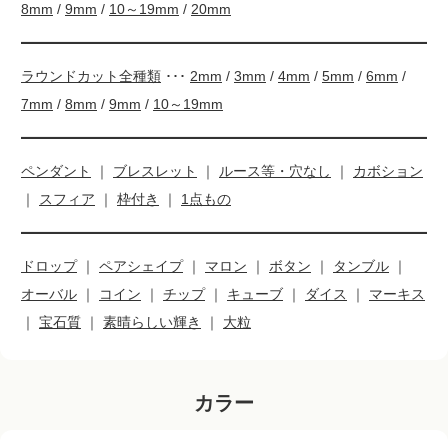
8mm
/
9mm
/
10～19mm
/
20mm
ラウンドカット全種類
･･･
2mm
/
3mm
/
4mm
/
5mm
/
6mm
/
7mm
/
8mm
/
9mm
/
10～19mm
ペンダント
｜
ブレスレット
｜
ルース等・穴なし
｜
カボション
｜
スフィア
｜
枠付き
｜
1点もの
ドロップ
｜
ペアシェイプ
｜
マロン
｜
ボタン
｜
タンブル
｜
オーバル
｜
コイン
｜
チップ
｜
キューブ
｜
ダイス
｜
マーキス
｜
宝石質
｜
素晴らしい輝き
｜
大粒
カラー