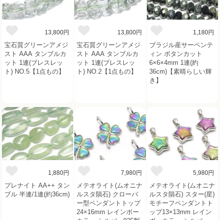
13,800円
13,800円
1,180円
宝石質グリーンアメジ
宝石質グリーンアメジ
ブラジル産サーペンテ
スト AAA タンブルカ
スト AAA タンブルカ
ィン ボタンカット
ット 1連(ブレスレッ
ット 1連(ブレスレッ
6×6×4mm 1連(約
ト) NO.5【1点もの】
ト) NO.2【1点もの】
36cm)【素晴らしい輝
き】
1,880円
7,980円
5,980円
プレナイト AA++ タン
メテオライト(ムオニナ
メテオライト(ムオニナ
ブル 半連/1連(約36cm)
ルスタ隕石) クローバ
ルスタ隕石) スター(星)
ー型ペンダントトップ
モチーフペンダントト
24×16mm レインボー
ップ13×13mm レイン