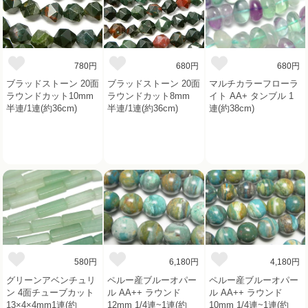
780円
680円
680円
ブラッドストーン 20面
ブラッドストーン 20面
マルチカラーフローラ
ラウンドカット10mm
ラウンドカット8mm
イト AA+ タンブル 1
半連/1連(約36cm)
半連/1連(約36cm)
連(約38cm)
580円
6,180円
4,180円
グリーンアベンチュリ
ペルー産ブルーオパー
ペルー産ブルーオパー
ン 4面チューブカット
ル AA++ ラウンド
ル AA++ ラウンド
13×4×4mm1連(約
12mm 1/4連~1連(約
10mm 1/4連~1連(約