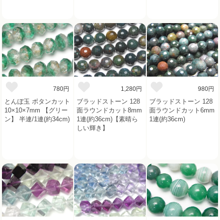
780円
1,280円
980円
とんぼ玉 ボタンカット
ブラッドストーン 128
ブラッドストーン 128
10×10×7mm 【グリー
面ラウンドカット8mm
面ラウンドカット6mm
ン】 半連/1連(約34cm)
1連(約36cm)【素晴ら
1連(約36cm)
しい輝き】