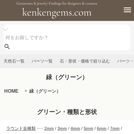
天然石一覧
パーツ一覧
石・形状・価格で絞り込む
パーツ・
緑（グリーン）
HOME
緑（グリーン）
グリーン・種類と形状
ラウンド全種類
･･･
2mm
/
3mm
/
4mm
/
5mm
/
6mm
/
7mm
/