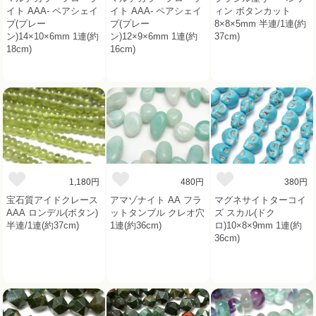
イト AAA- ペアシェイ
イト AAA- ペアシェイ
ィン ボタンカット
プ(プレー
プ(プレー
8×8×5mm 半連/1連(約
ン)14×10×6mm 1連(約
ン)12×9×6mm 1連(約
37cm)
18cm)
16cm)
1,180円
480円
380円
宝石質アイドクレース
アマゾナイト AA フラ
マグネサイトターコイ
AAA ロンデル(ボタン)
ットタンブル クレオ穴
ズ スカル(ドク
半連/1連(約37cm)
1連(約36cm)
ロ)10×8×9mm 1連(約
36cm)