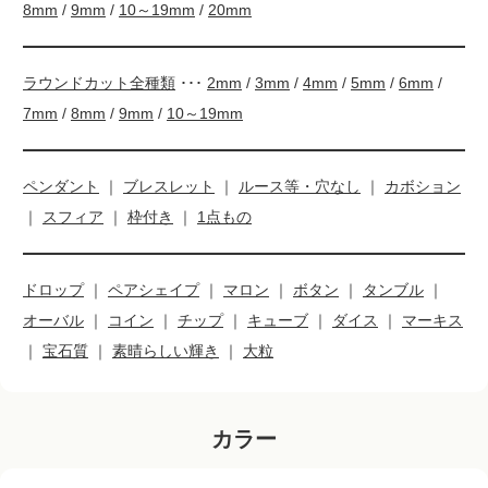
8mm
/
9mm
/
10～19mm
/
20mm
ラウンドカット全種類
･･･
2mm
/
3mm
/
4mm
/
5mm
/
6mm
/
7mm
/
8mm
/
9mm
/
10～19mm
ペンダント
｜
ブレスレット
｜
ルース等・穴なし
｜
カボション
｜
スフィア
｜
枠付き
｜
1点もの
ドロップ
｜
ペアシェイプ
｜
マロン
｜
ボタン
｜
タンブル
｜
オーバル
｜
コイン
｜
チップ
｜
キューブ
｜
ダイス
｜
マーキス
｜
宝石質
｜
素晴らしい輝き
｜
大粒
カラー