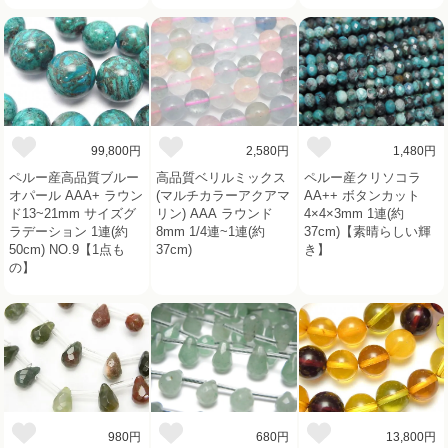
99,800円
2,580円
1,480円
ペルー産高品質ブルー
高品質ベリルミックス
ペルー産クリソコラ
オパール AAA+ ラウン
(マルチカラーアクアマ
AA++ ボタンカット
ド13~21mm サイズグ
リン) AAA ラウンド
4×4×3mm 1連(約
ラデーション 1連(約
8mm 1/4連~1連(約
37cm)【素晴らしい輝
50cm) NO.9【1点も
37cm)
き】
の】
980円
680円
13,800円