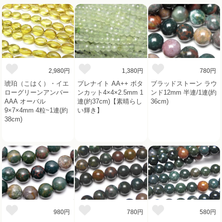
2,980円
1,380円
780円
琥珀（こはく）・イエ
プレナイト AA++ ボタ
ブラッドストーン ラウ
ローグリーンアンバー
ンカット4×4×2.5mm 1
ンド12mm 半連/1連(約
AAA オーバル
連(約37cm)【素晴らし
36cm)
9×7×4mm 4粒~1連(約
い輝き】
38cm)
980円
780円
580円