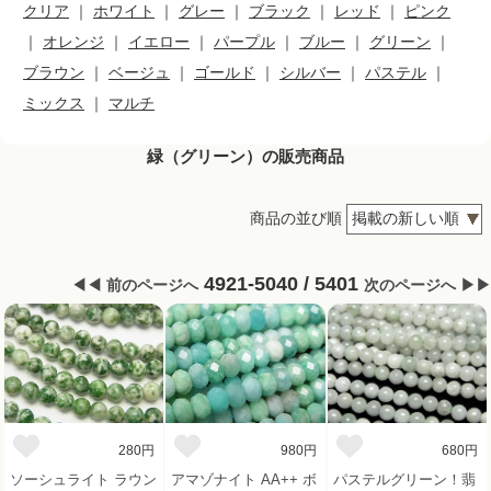
クリア
｜
ホワイト
｜
グレー
｜
ブラック
｜
レッド
｜
ピンク
｜
オレンジ
｜
イエロー
｜
パープル
｜
ブルー
｜
グリーン
｜
ブラウン
｜
ベージュ
｜
ゴールド
｜
シルバー
｜
パステル
｜
ミックス
｜
マルチ
緑（グリーン）の販売商品
商品の並び順
4921-5040 / 5401
◀◀ 前のページへ
次のページへ ▶▶
280円
980円
680円
ソーシュライト ラウン
アマゾナイト AA++ ボ
パステルグリーン！翡