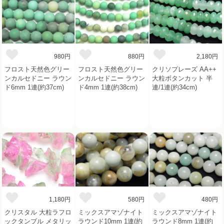
980円
880円
2,180円
フロスト天然色グリー
フロスト天然色グリー
クリソプレーズ AA++
ンカルセドニー ラウン
ンカルセドニー ラウン
大粒ボタンカット 半
ド6mm 1連(約37cm)
ド4mm 1連(約38cm)
連/1連(約34cm)
1,180円
580円
480円
クリスタル 大粒ラフロ
ミックスアマゾナイト
ミックスアマゾナイト
ックタンブル メタリッ
ラウンド10mm 1連(約
ラウンド8mm 1連(約