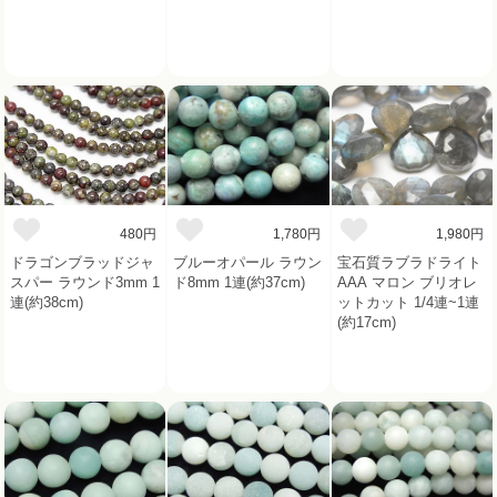
480円
1,780円
1,980円
ドラゴンブラッドジャ
ブルーオパール ラウン
宝石質ラブラドライト
スパー ラウンド3mm 1
ド8mm 1連(約37cm)
AAA マロン ブリオレ
連(約38cm)
ットカット 1/4連~1連
(約17cm)