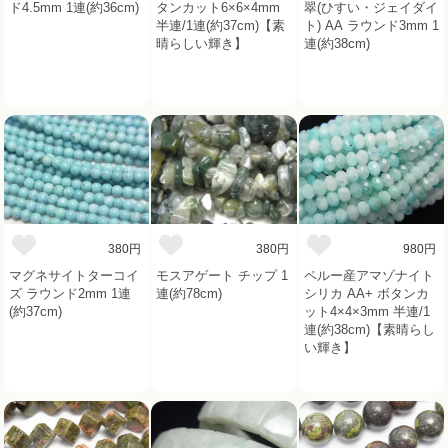
ド4.5mm 1連(約36cm)
タンカット6×6×4mm
翠(ひすい・ジェイダイ
半連/1連(約37cm)【素
ト) AA ラウンド3mm 1
晴らしい輝き】
連(約38cm)
380円
380円
980円
マグネサイトターコイ
モスアゲート チップ 1
ペルー産アマゾナイト
ズ ラウンド2mm 1連
連(約78cm)
シリカ AA+ ボタンカ
(約37cm)
ット4×4×3mm 半連/1
連(約38cm)【素晴らし
い輝き】