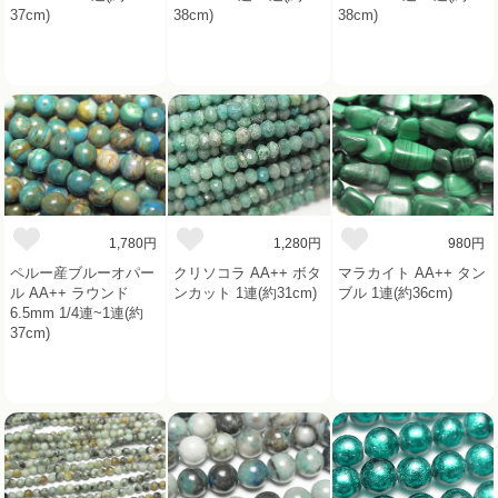
37cm)
38cm)
38cm)
1,780円
1,280円
980円
ペルー産ブルーオパー
クリソコラ AA++ ボタ
マラカイト AA++ タン
ル AA++ ラウンド
ンカット 1連(約31cm)
ブル 1連(約36cm)
6.5mm 1/4連~1連(約
37cm)