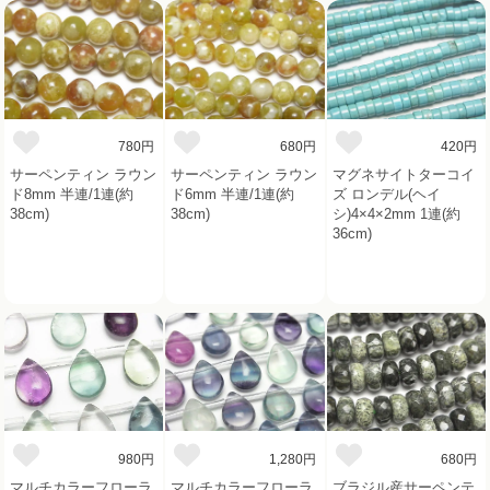
780円
680円
420円
サーペンティン ラウン
サーペンティン ラウン
マグネサイトターコイ
ド8mm 半連/1連(約
ド6mm 半連/1連(約
ズ ロンデル(ヘイ
38cm)
38cm)
シ)4×4×2mm 1連(約
36cm)
980円
1,280円
680円
マルチカラーフローラ
マルチカラーフローラ
ブラジル産サーペンテ