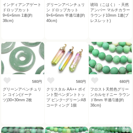
インディアンアゲート
グリーンアベンチュリ
琥珀（こはく）・天然
ドロップカット
ン ドロップカット
アンバー マルチカラー
9×6×6mm 1連(約
9×6×6mm 半連/1連(約
ラウンド10mm 1連(ブ
38cm)
40cm)
レスレット)
580円
580円
680円
グリーンアベンチュリ
クリスタル AA++ ポイ
フロスト天然色グリー
ン コイン(ドーナ
ント型ペンダントトッ
ンカルセドニー ラウン
ツ)30×30mm 2枚
プ ピンク~グリーンAB
ド8mm 半連/1連(約
コーティング 1個
38cm)