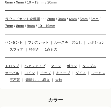
8mm
/
9mm
/
10～19mm
/
20mm
ラウンドカット全種類
･･･
2mm
/
3mm
/
4mm
/
5mm
/
6mm
/
7mm
/
8mm
/
9mm
/
10～19mm
ペンダント
｜
ブレスレット
｜
ルース等・穴なし
｜
カボション
｜
スフィア
｜
枠付き
｜
1点もの
ドロップ
｜
ペアシェイプ
｜
マロン
｜
ボタン
｜
タンブル
｜
オーバル
｜
コイン
｜
チップ
｜
キューブ
｜
ダイス
｜
マーキス
｜
宝石質
｜
素晴らしい輝き
｜
大粒
カラー