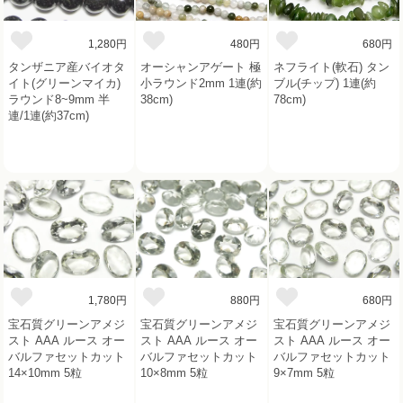
1,280円
480円
680円
タンザニア産バイオタ
オーシャンアゲート 極
ネフライト(軟石) タン
イト(グリーンマイカ)
小ラウンド2mm 1連(約
ブル(チップ) 1連(約
ラウンド8~9mm 半
38cm)
78cm)
連/1連(約37cm)
1,780円
880円
680円
宝石質グリーンアメジ
宝石質グリーンアメジ
宝石質グリーンアメジ
スト AAA ルース オー
スト AAA ルース オー
スト AAA ルース オー
バルファセットカット
バルファセットカット
バルファセットカット
14×10mm 5粒
10×8mm 5粒
9×7mm 5粒