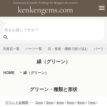
天然石一覧
パーツ一覧
石・形状・価格で絞り込む
パーツ・
緑（グリーン）
HOME
緑（グリーン）
グリーン・種類と形状
ラウンド全種類
･･･
2mm
/
3mm
/
4mm
/
5mm
/
6mm
/
7mm
/