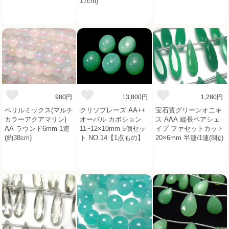
17cm)
980円
13,800円
1,280円
ベリルミックス(マルチ
クリソプレーズ AA++
宝石質グリーンオニキ
カラーアクアマリン)
オーバル カボション
ス AAA 縦長ペアシェ
AA ラウンド6mm 1連
11~12×10mm 5個セッ
イプ ファセットカット
(約38cm)
ト NO.14【1点もの】
20×6mm 半連/1連(8粒)