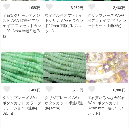
1,680円
3,980円
2,480円
宝石質グリーンアメジ
ウイグル産アマゾナイ
クリソプレーズ AA++
スト AAA 縦長ペアシ
トシリカ AA++ ラウン
ペアシェイプ ブリオレ
ェイプ ファセットカッ
ド12mm 1連(ブレスレ
ットカット 1連(8粒)
ト20×6mm 半連/1連(8
ット)
粒)
1,480円
1,280円
6,980円
クリソプレーズ AA+
クリソプレーズ AA++
宝石質いろんな天然石
ボタンカット カラーグ
ボタンカット 半連/1連
AAA- ボタンカット
ラデーション 1連(約
(約32cm)
8×8×5mm 1連(ブレス
32cm)
レット)