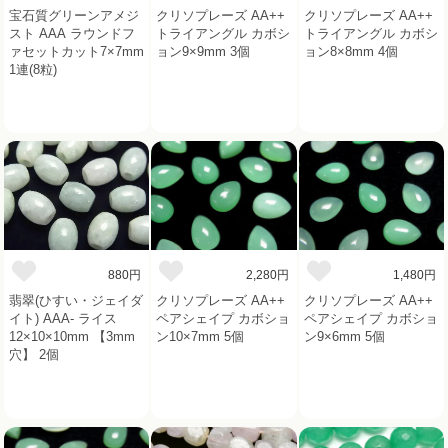
宝石質グリーンアメジ
クリソプレーズ AA++
クリソプレーズ AA++
スト AAA ラウンドフ
トライアングル カボシ
トライアングル カボシ
ァセットカット7×7mm
ョン9×9mm 3個
ョン8×8mm 4個
1連(8粒)
880円
2,280円
1,480円
翡翠(ひすい・ジェイダ
クリソプレーズ AA++
クリソプレーズ AA++
イト) AAA- ライス
ペアシェイプ カボショ
ペアシェイプ カボショ
12×10×10mm 【3mm
ン10×7mm 5個
ン9×6mm 5個
穴】 2個