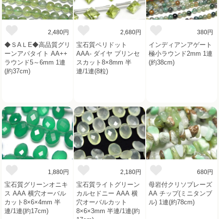
2,480円
2,680円
380円
◆ＳAＬE◆高品質グリ
宝石質ペリドット
インディアンアゲート
ーンアパタイト AA++
AAA- ダイヤ プリンセ
極小ラウンド2mm 1連
ラウンド5～6mm 1連
スカット8×8mm 半
(約38cm)
(約37cm)
連/1連(8粒)
1,880円
2,180円
680円
宝石質グリーンオニキ
宝石質ライトグリーン
母岩付クリソプレーズ
ス AAA 横穴オーバル
カルセドニー AAA 横
AA チップ(ミニタンブ
カット8×6×4mm 半
穴オーバルカット
ル) 1連(約78cm)
連/1連(約17cm)
8×6×3mm 半連/1連(約