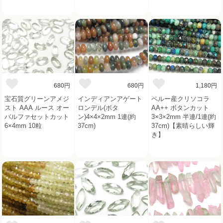
680円
680円
1,180円
宝石質グリーンアメジ
インディアンアゲート
ペルー産クリソコラ
スト AAA ルース オー
ロンデル(ボタ
AA++ ボタンカット
バルファセットカット
ン)4×4×2mm 1連(約
3×3×2mm 半連/1連(約
6×4mm 10粒
37cm)
37cm)【素晴らしい輝
き】