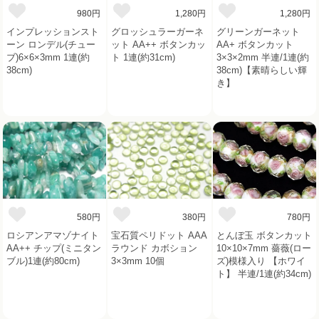
980円
1,280円
1,280円
インプレッションスト
グロッシュラーガーネ
グリーンガーネット
ーン ロンデル(チュー
ット AA++ ボタンカッ
AA+ ボタンカット
ブ)6×6×3mm 1連(約
ト 1連(約31cm)
3×3×2mm 半連/1連(約
38cm)
38cm)【素晴らしい輝
き】
580円
380円
780円
ロシアンアマゾナイト
宝石質ペリドット AAA
とんぼ玉 ボタンカット
AA++ チップ(ミニタン
ラウンド カボション
10×10×7mm 薔薇(ロー
ブル)1連(約80cm)
3×3mm 10個
ズ)模様入り 【ホワイ
ト】 半連/1連(約34cm)