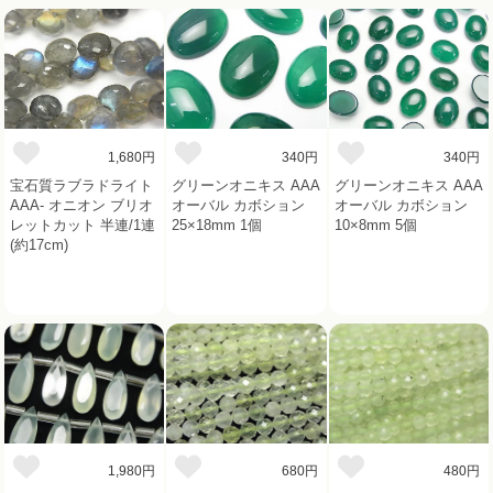
1,680円
340円
340円
宝石質ラブラドライト
グリーンオニキス AAA
グリーンオニキス AAA
AAA- オニオン ブリオ
オーバル カボション
オーバル カボション
レットカット 半連/1連
25×18mm 1個
10×8mm 5個
(約17cm)
1,980円
680円
480円