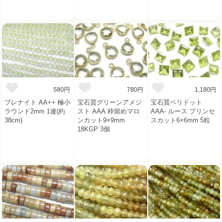
580円
780円
1,180円
プレナイト AA++ 極小
宝石質グリーンアメジ
宝石質ペリドット
ラウンド2mm 1連(約
スト AAA 枠留めマロ
AAA- ルース プリンセ
38cm)
ンカット9×9mm
スカット6×6mm 5粒
18KGP 3個