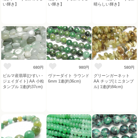
い輝き】
い輝き】
晴らしい輝き】
680円
980円
580円
ビルマ産翡翠(ひすい・
ヴァーダイト ラウンド
グリーンガーネット
ジェイダイト) AA 小粒
6mm 1連(約36cm)
AA チップ(ミニタンブ
タンブル 1連(約37cm)
ル) 1連(約84cm)