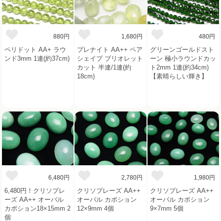
880円
1,680円
480円
ペリドット AA+ ラウ
プレナイト AA++ ペア
グリーンゴールドスト
ンド3mm 1連(約37cm)
シェイプ ブリオレット
ーン 極小ラウンドカッ
カット 半連/1連(約
ト2mm 1連(約34cm)
18cm)
【素晴らしい輝き】
6,480円
2,780円
1,980円
6,480円！クリソプレ
クリソプレーズ AA++
クリソプレーズ AA++
ーズ AA++ オーバル
オーバル カボション
オーバル カボション
カボション18×15mm 2
12×9mm 4個
9×7mm 5個
個