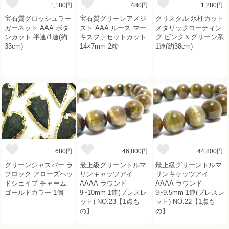
1,180円
480円
1,280円
宝石質グロッシュラー
宝石質グリーンアメジ
クリスタル 氷柱カット
ガーネット AAA ボタ
スト AAA ルース マー
メタリックコーティン
ンカット 半連/1連(約
キスファセットカット
グ ピンク＆グリーン系
33cm)
14×7mm 2粒
1連(約38cm)
680円
46,800円
44,800円
グリーンジャスパー ラ
最上級グリーントルマ
最上級グリーントルマ
フロック アローズヘッ
リンキャッツアイ
リンキャッツアイ
ドシェイプ チャーム
AAAA ラウンド
AAAA ラウンド
ゴールドカラー 1個
9~10mm 1連(ブレスレ
9~9.5mm 1連(ブレスレ
ット) NO.23【1点も
ット) NO.22【1点も
の】
の】