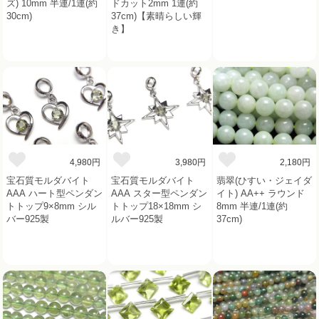
ズ) 10mm 半連/1連(約
ドカット2mm 1連(約
30cm)
37cm)【素晴らしい輝
き】
4,980円
3,980円
2,180円
宝石質モルダバイト
宝石質モルダバイト
翡翠(ひすい・ジェイダ
AAA ハート型ペンダン
AAA スター型ペンダン
イト) AA++ ラウンド
トトップ9×8mm シル
トトップ18×18mm シ
8mm 半連/1連(約
バー925製
ルバー925製
37cm)