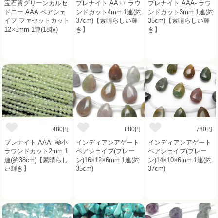
宝石質グリーンカルセ
プレナイト AA++ ラウ
プレナイト AAA- ラウ
ドニー AAA ペアシェ
ンドカット4mm 1連(約
ンドカット3mm 1連(約
イプ ファセットカット
37cm)【素晴らしい輝
35cm)【素晴らしい輝
12×5mm 1連(18粒)
き】
き】
480円
880円
780円
プレナイト AAA- 極小
インディアンアゲート
インディアンアゲート
ラウンドカット2mm 1
ペアシェイプ(プレー
ペアシェイプ(プレー
連(約38cm)【素晴らし
ン)16×12×6mm 1連(約
ン)14×10×6mm 1連(約
い輝き】
35cm)
37cm)