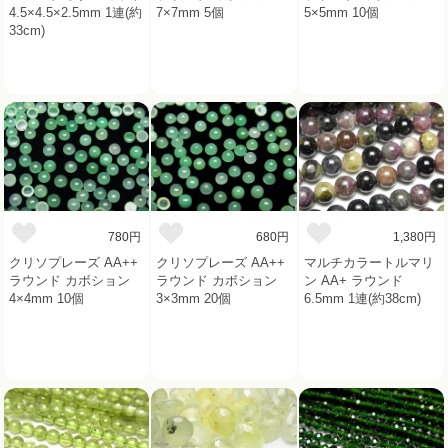
4.5×4.5×2.5mm 1連(約
7×7mm 5個
5×5mm 10個
33cm)
780円
680円
1,380円
クリソプレーズ AA++
クリソプレーズ AA++
マルチカラートルマリ
ラウンド カボション
ラウンド カボション
ン AA+ ラウンド
4×4mm 10個
3×3mm 20個
6.5mm 1連(約38cm)