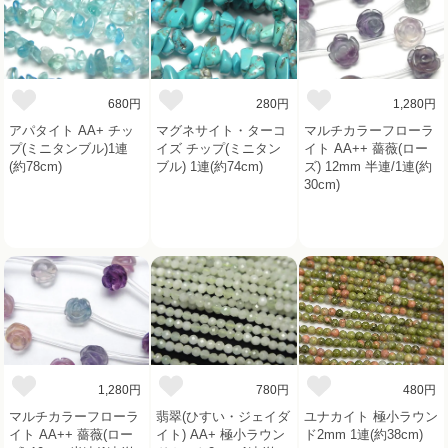
680円
280円
1,280円
アパタイト AA+ チッ
マグネサイト・ターコ
マルチカラーフローラ
プ(ミニタンブル)1連
イズ チップ(ミニタン
イト AA++ 薔薇(ロー
(約78cm)
ブル) 1連(約74cm)
ズ) 12mm 半連/1連(約
30cm)
1,280円
780円
480円
マルチカラーフローラ
翡翠(ひすい・ジェイダ
ユナカイト 極小ラウン
イト AA++ 薔薇(ロー
イト) AA+ 極小ラウン
ド2mm 1連(約38cm)