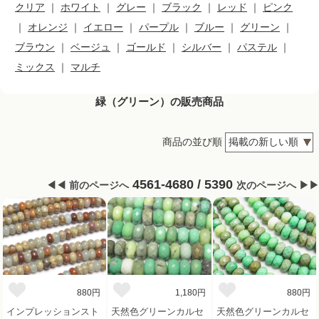
クリア
｜
ホワイト
｜
グレー
｜
ブラック
｜
レッド
｜
ピンク
｜
オレンジ
｜
イエロー
｜
パープル
｜
ブルー
｜
グリーン
｜
ブラウン
｜
ベージュ
｜
ゴールド
｜
シルバー
｜
パステル
｜
ミックス
｜
マルチ
緑（グリーン）の販売商品
商品の並び順
4561-4680 / 5390
◀◀ 前のページへ
次のページへ ▶▶
880円
1,180円
880円
インプレッションスト
天然色グリーンカルセ
天然色グリーンカルセ