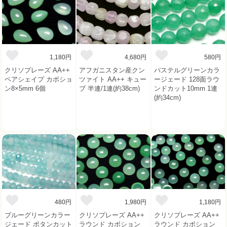
1,180円
4,680円
580円
クリソプレーズ AA++
アフガニスタン産クン
パステルグリーンカラ
ペアシェイプ カボショ
ツァイト AA++ キュー
ージェード 128面ラウ
ン8×5mm 6個
ブ 半連/1連(約38cm)
ンドカット10mm 1連
(約34cm)
480円
1,980円
1,180円
ブルーグリーンカラー
クリソプレーズ AA++
クリソプレーズ AA++
ジェード ボタンカット
ラウンド カボション
ラウンド カボション