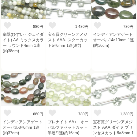
880円
1,480円
780円
翡翠(ひすい・ジェイダ
宝石質グリーンアメジ
インディアンアゲート
イト) AA ミックスカラ
スト AAA- スターカッ
オーバル14×10mm 1連
ー ラウンド4mm 1連
ト6×6mm 1連(8粒)
(約36cm)
(約38cm)
680円
780円
1,380円
インディアンアゲート
プレナイト AA++ オー
宝石質グリーンアメジ
オーバル8×6mm 1連
バルファセットカット
スト AAA ダイヤ プリ
(約37cm)
半連/1連(約16cm)
ンセスカット8×8mm 1