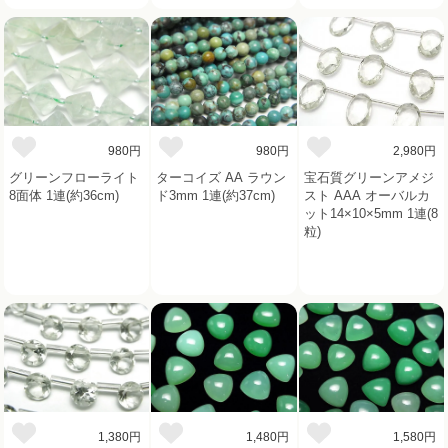
980円
980円
2,980円
グリーンフローライト
ターコイズ AA ラウン
宝石質グリーンアメジ
8面体 1連(約36cm)
ド3mm 1連(約37cm)
スト AAA オーバルカ
ット14×10×5mm 1連(8
粒)
1,380円
1,480円
1,580円