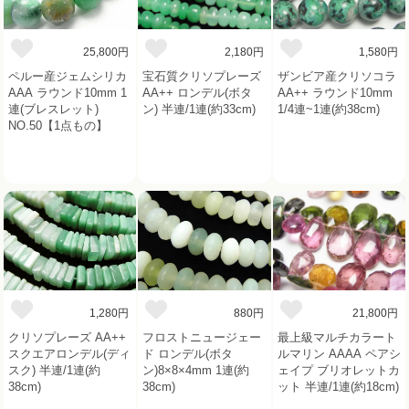
25,800円
2,180円
1,580円
ペルー産ジェムシリカ
宝石質クリソプレーズ
ザンビア産クリソコラ
AAA ラウンド10mm 1
AA++ ロンデル(ボタ
AA++ ラウンド10mm
連(ブレスレット)
ン) 半連/1連(約33cm)
1/4連~1連(約38cm)
NO.50【1点もの】
1,280円
880円
21,800円
クリソプレーズ AA++
フロストニュージェー
最上級マルチカラート
スクエアロンデル(ディ
ド ロンデル(ボタ
ルマリン AAAA ペアシ
スク) 半連/1連(約
ン)8×8×4mm 1連(約
ェイプ ブリオレットカ
38cm)
38cm)
ット 半連/1連(約18cm)