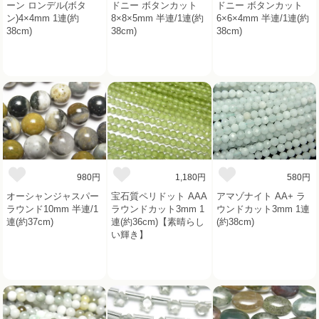
ーン ロンデル(ボタ
ドニー ボタンカット
ドニー ボタンカット
ン)4×4mm 1連(約
8×8×5mm 半連/1連(約
6×6×4mm 半連/1連(約
38cm)
38cm)
38cm)
980円
1,180円
580円
オーシャンジャスパー
宝石質ペリドット AAA
アマゾナイト AA+ ラ
ラウンド10mm 半連/1
ラウンドカット3mm 1
ウンドカット3mm 1連
連(約37cm)
連(約36cm)【素晴らし
(約38cm)
い輝き】