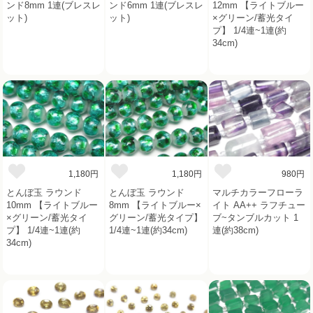
ンド8mm 1連(ブレスレ
ンド6mm 1連(ブレスレ
12mm 【ライトブルー
ット)
ット)
×グリーン/蓄光タイ
プ】 1/4連~1連(約
34cm)
1,180円
1,180円
980円
とんぼ玉 ラウンド
とんぼ玉 ラウンド
マルチカラーフローラ
10mm 【ライトブルー
8mm 【ライトブルー×
イト AA++ ラフチュー
×グリーン/蓄光タイ
グリーン/蓄光タイプ】
ブ~タンブルカット 1
プ】 1/4連~1連(約
1/4連~1連(約34cm)
連(約38cm)
34cm)