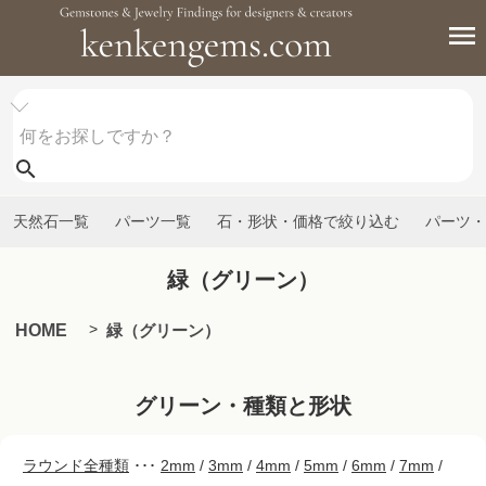
天然石一覧
パーツ一覧
石・形状・価格で絞り込む
パーツ・
緑（グリーン）
HOME
緑（グリーン）
グリーン・種類と形状
ラウンド全種類
･･･
2mm
/
3mm
/
4mm
/
5mm
/
6mm
/
7mm
/