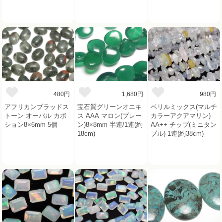
480円
1,680円
980円
アフリカンブラッドス
宝石質グリーンオニキ
ベリルミックス(マルチ
トーン オーバル カボ
ス AAA マロン(プレー
カラーアクアマリン)
ション8×6mm 5個
ン)8×8mm 半連/1連(約
AA++ チップ(ミニタン
18cm)
ブル) 1連(約38cm)