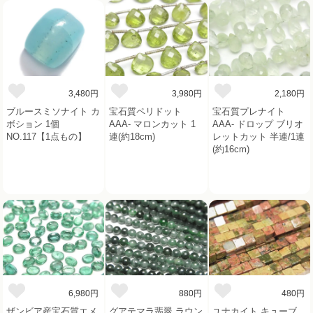
3,480円
3,980円
2,180円
ブルースミソナイト カ
宝石質ペリドット
宝石質プレナイト
ボション 1個
AAA- マロンカット 1
AAA- ドロップ ブリオ
NO.117【1点もの】
連(約18cm)
レットカット 半連/1連
(約16cm)
6,980円
880円
480円
ザンビア産宝石質エメ
グアテマラ翡翠 ラウン
ユナカイト キューブ