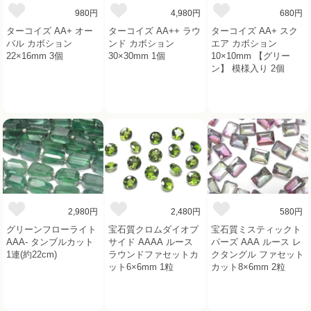
980円
4,980円
680円
ターコイズ AA+ オー
ターコイズ AA++ ラウ
ターコイズ AA+ スク
バル カボション
ンド カボション
エア カボション
22×16mm 3個
30×30mm 1個
10×10mm 【グリー
ン】 模様入り 2個
2,980円
2,480円
580円
グリーンフローライト
宝石質クロムダイオプ
宝石質ミスティックト
AAA- タンブルカット
サイド AAAA ルース
パーズ AAA ルース レ
1連(約22cm)
ラウンドファセットカ
クタングル ファセット
ット6×6mm 1粒
カット8×6mm 2粒