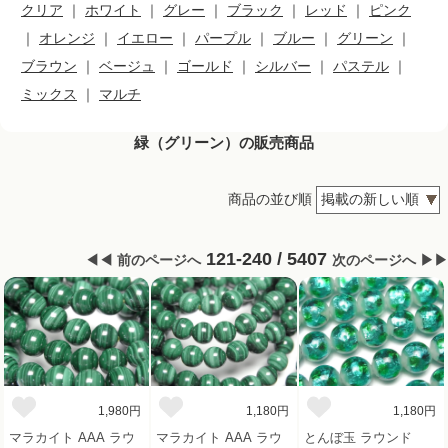
クリア
｜
ホワイト
｜
グレー
｜
ブラック
｜
レッド
｜
ピンク
｜
オレンジ
｜
イエロー
｜
パープル
｜
ブルー
｜
グリーン
｜
ブラウン
｜
ベージュ
｜
ゴールド
｜
シルバー
｜
パステル
｜
ミックス
｜
マルチ
緑（グリーン）の販売商品
商品の並び順
121-240 / 5407
◀◀ 前のページへ
次のページへ ▶▶
1,980円
1,180円
1,180円
マラカイト AAA ラウ
マラカイト AAA ラウ
とんぼ玉 ラウンド