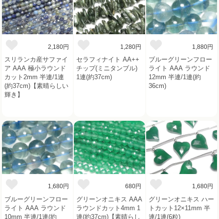
2,180円
1,280円
1,880円
スリランカ産サファイ
セラフィナイト AA++
ブルーグリーンフロー
ア AAA 極小ラウンド
チップ(ミニタンブル)
ライト AAA ラウンド
カット2mm 半連/1連
1連(約37cm)
12mm 半連/1連(約
(約37cm)【素晴らしい
36cm)
輝き】
1,680円
680円
1,680円
ブルーグリーンフロー
グリーンオニキス AAA
グリーンオニキス ハー
ライト AAA ラウンド
ラウンドカット4mm 1
トカット12×11mm 半
10mm 半連/1連(約
連(約37cm)【素晴らし
連/1連(6粒)