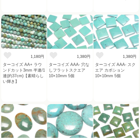
1,180円
1,380円
1,380円
ターコイズ AA+ ラウ
ターコイズ AAA- 穴な
ターコイズ AAA- スク
ンドカット3mm 半連/1
しフラットスクエア
エア カボション
連(約37cm)【素晴らし
10×10mm 5個
10×10mm 5個
い輝き】