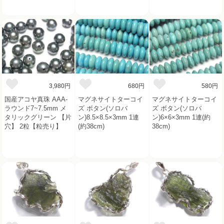
3,980円
680円
580円
国産アコヤ真珠 AAA-
マグネサイトターコイ
マグネサイトターコイ
ラウンド7~7.5mm メ
ズ ボタン(ソロバ
ズ ボタン(ソロバ
タリックグリーン 【片
ン)8.5×8.5×3mm 1連
ン)6×6×3mm 1連(約
穴】 2粒【粒売り】
(約38cm)
38cm)