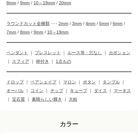
8mm
/
9mm
/
10～19mm
/
20mm
ラウンドカット全種類
･･･
2mm
/
3mm
/
4mm
/
5mm
/
6mm
/
7mm
/
8mm
/
9mm
/
10～19mm
ペンダント
｜
ブレスレット
｜
ルース等・穴なし
｜
カボション
｜
スフィア
｜
枠付き
｜
1点もの
ドロップ
｜
ペアシェイプ
｜
マロン
｜
ボタン
｜
タンブル
｜
オーバル
｜
コイン
｜
チップ
｜
キューブ
｜
ダイス
｜
マーキス
｜
宝石質
｜
素晴らしい輝き
｜
大粒
カラー