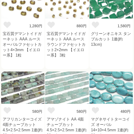
1,280円
880円
1,580円
宝石質デマントイドガ
宝石質デマントイドガ
グリーンオニキス タン
ーネット AAA ルース
ーネット AAA ルース
ブルカット 1連(約
オーバルファセットカ
ラウンドファセットカ
13cm)
ット4×3mm 【イエロ
ット2×2mm 【イエロ
ー系】 1粒
ー系】 3粒
580円
580円
480円
アフリカンターコイズ
アマゾナイト AA 4面
マグネサイトターコイ
4面チューブカット
チューブカット
ズ オーバル
4.5×2.5×2.5mm 1連(約
4.5×2.5×2.5mm 1連(約
14×10×4.5mm 1連(約