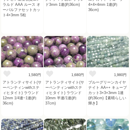
ラルド AAA ルース オ
ド3mm 1連(約36cm)
4×4×4mm 1連(約
ーバルファセットカッ
36cm)
ト4×3mm 5粒
1,580円
1,680円
1,980円
アトランティサイト(サ
アトランティサイト(サ
ブルーグリーンカイヤ
ーペンティンwithステ
ーペンティンwithステ
ナイト AA++ キューブ
ィヒタイト) ラウンド
ィヒタイト) ラウンド
カット3×3×3mm 1連
12mm 1/4連~1連(約
10mm 半連/1連(約
(約36cm)【素晴らしい
36cm)
37cm)
輝き】