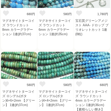
680円
580円
1,780円
マグネサイトターコイ
マグネサイトターコイ
宝石質グリーンアメジ
ズ ラウンドカット
ズ ラウンドカット
スト AAA- ドロップ ブ
8mm カラーグラデー
6mm カラーグラデー
リオレットカット 1連
ション 1連(約37cm)
ション 1連(約35cm)
(8粒)
580円
580円
680円
マグネサイトターコイ
マグネサイトターコイ
マグネサイトターコイ
ズ ロンデル(ボタ
ズ ロンデル(ボタ
ズ ラウンドカット
ン)6×6×2mm 【グリー
ン)4×4×2mm 【グリー
4mm カラーグラデー
ン】 1連(約37cm)
ン】 1連(約37cm)
ション 1連(約36cm)
【素晴らしい輝き】