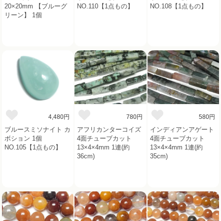
20×20mm 【ブルーグ
NO.110【1点もの】
NO.108【1点もの】
リーン】 1個
4,480円
780円
580円
ブルースミソナイト カ
アフリカンターコイズ
インディアンアゲート
ボション 1個
4面チューブカット
4面チューブカット
NO.105【1点もの】
13×4×4mm 1連(約
13×4×4mm 1連(約
36cm)
35cm)